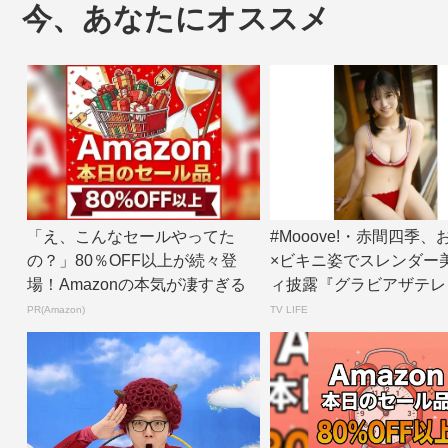
今、あなたにオススメ
「え、こんなセールやってた
#Mooove!・赤間四季
の？」80％OFF以上が続々登
×ビキニ姿でスレンダー
場！Amazonの本気が凄すぎる
ィ披露『グラビアザテレ
ン』アザ...
PR(Amazon)
TV LIFE