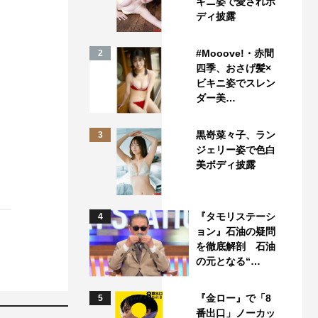
キニ姿で愛されボ
ディ披露
#Mooove!・赤間
2
四季、おさげ髪×
ビキニ姿でスレン
ダー美…
黒嵜菜々子、ラン
3
ジェリー姿で色白
美ボディ披露
『タモリステーシ
4
ョン』石油の疑問
を徹底解剖 石油
の元となる“…
『金ロー』で「8
5
番出口」ノーカッ