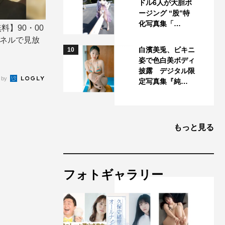
ドル6人が大胆ポ
ージング “股”特
化写真集「…
料】90・00
ネルで見放
白濱美兎、ビキニ
10
姿で色白美ボディ
披露 デジタル限
 by
定写真集『純…
もっと見る
フォトギャラリー