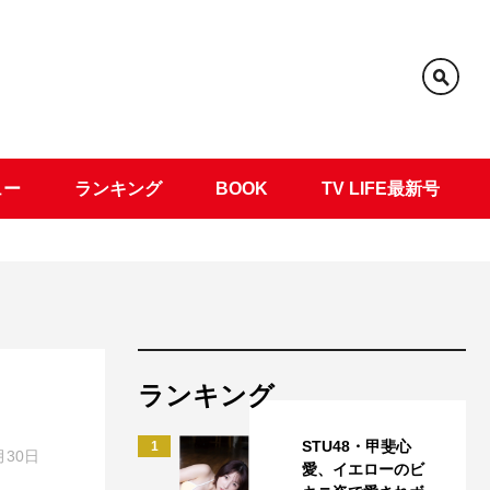
ュー
ランキング
BOOK
TV LIFE最新号
ランキング
STU48・甲斐心
1
月30日
愛、イエローのビ