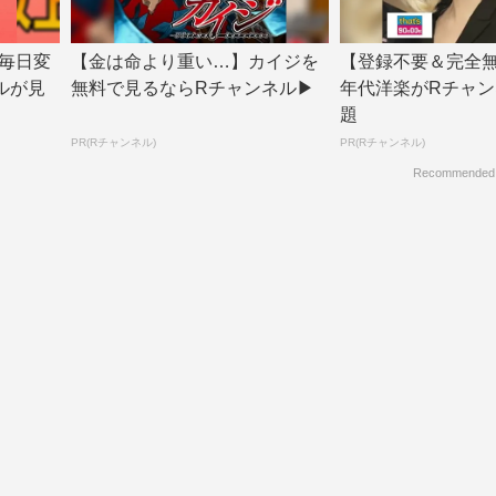
毎日変
【金は命より重い…】カイジを
【登録不要＆完全無
ルが見
無料で見るならRチャンネル▶︎
年代洋楽がRチャン
題
PR(Rチャンネル)
PR(Rチャンネル)
Recommended