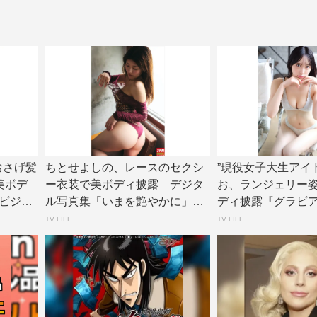
、おさげ髪
ちとせよしの、レースのセクシ
”現役女子大生アイ
美ボデ
ー衣装で美ボディ披露 デジタ
お、ランジェリー
ビジョ
ル写真集「いまを艶やかに」誌
ディ披露『グラビ
面カット公開 |...
ョン』アザーカ...
TV LIFE
TV LIFE