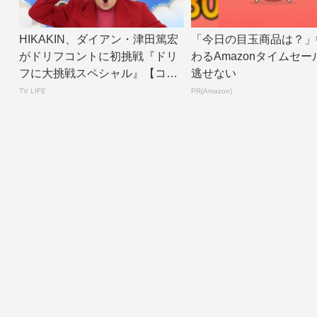
HIKAKIN、ダイアン・津田篤宏
「今日の目玉商品は？」
がドリフコントに初挑戦『ドリ
わるAmazonタイムセー
フに大挑戦スペシャル』【コメ
逃せない
ントあり】...
TV LIFE
PR(Amazon)