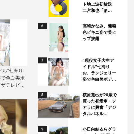
ト地上波初放送
二宮和也「ま…
高崎かなみ、葡萄
6
色ビキニ姿で美ヒ
ップ披露
“現役女子大生ア
7
イドル”七海り
ドル”七海り
お、ランジェリー
姿で色白美ボ
姿で色白美ボデ…
アザテレビジ
槙原寛己が20歳で
8
買った初愛車・ソ
アラに興奮「デジ
タルパネル…
小日向結衣らグラ
9