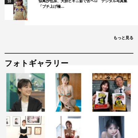
似鳥沙也加、大胆ビキニ姿で舌ペロ デジタル写真集
10
「ブチ上げ極…
もっと見る
フォトギャラリー