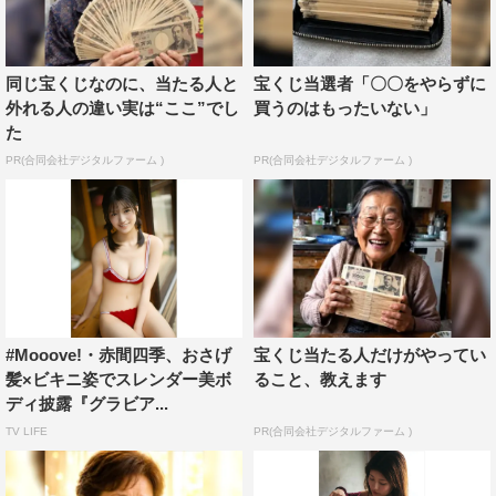
同じ宝くじなのに、当たる人と
宝くじ当選者「〇〇をやらずに
外れる人の違い実は“ここ”でし
買うのはもったいない」
た
PR(合同会社デジタルファーム )
PR(合同会社デジタルファーム )
#Mooove!・赤間四季、おさげ
宝くじ当たる人だけがやってい
髪×ビキニ姿でスレンダー美ボ
ること、教えます
ディ披露『グラビア...
TV LIFE
PR(合同会社デジタルファーム )