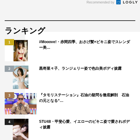
Recommended by
ランキング
#Mooove!・赤間四季、おさげ髪×ビキニ姿でスレンダ
1
ー美…
黒嵜菜々子、ランジェリー姿で色白美ボディ披露
2
『タモリステーション』石油の疑問を徹底解剖 石油
3
の元となる“…
STU48・甲斐心愛、イエローのビキニ姿で愛されボデ
4
ィ披露