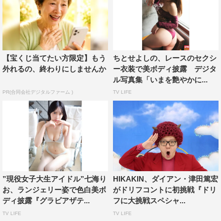
【宝くじ当てたい方限定】もう
ちとせよしの、レースのセクシ
外れるの、終わりにしませんか
ー衣装で美ボディ披露 デジタ
ル写真集「いまを艶やかに...
PR(合同会社デジタルファーム )
TV LIFE
”現役女子大生アイドル”七海り
HIKAKIN、ダイアン・津田篤宏
お、ランジェリー姿で色白美ボ
がドリフコントに初挑戦『ドリ
ディ披露『グラビアザテ...
フに大挑戦スペシャ...
TV LIFE
TV LIFE