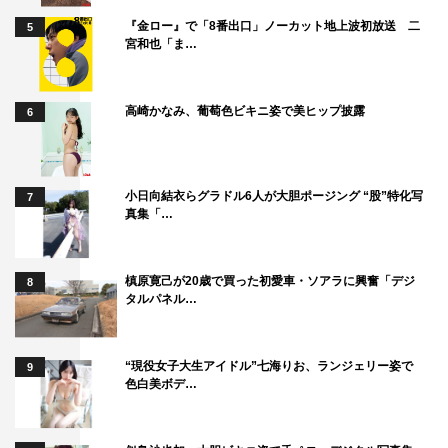
『金ロー』で「8番出口」ノーカット地上波初放送 二
5
宮和也「ま…
高崎かなみ、葡萄色ビキニ姿で美ヒップ披露
6
小日向結衣らグラドル6人が大胆ポージング “股”特化写
7
真集「…
槙原寛己が20歳で買った初愛車・ソアラに興奮「デジ
8
タルパネル…
“現役女子大生アイドル”七海りお、ランジェリー姿で
9
色白美ボデ…