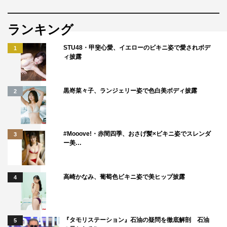
ランキング
STU48・甲斐心愛、イエローのビキニ姿で愛されボデ
1
ィ披露
黒嵜菜々子、ランジェリー姿で色白美ボディ披露
2
#Mooove!・赤間四季、おさげ髪×ビキニ姿でスレンダ
3
ー美…
高崎かなみ、葡萄色ビキニ姿で美ヒップ披露
4
『タモリステーション』石油の疑問を徹底解剖 石油
5