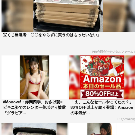
宝くじ当選者「〇〇をやらずに買うのはもったいない」
PR(合同会社デジタルファーム )
#Mooove!・赤間四季、おさげ髪×
「え、こんなセールやってたの？」
ビキニ姿でスレンダー美ボディ披露
80％OFF以上が続々登場！Amazon
『グラビア...
の本気が...
PR(Amazon)