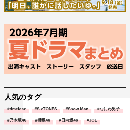
人気のタグ
timelesz
SixTONES
Snow Man
なにわ男子
乃木坂46
櫻坂46
日向坂46
JO1