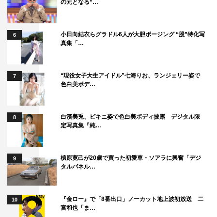
の元となる“…
小日向結衣らグラドル6人が大胆ポージング “股”特化写
6
真集「…
“現役女子大生アイドル”七海りお、ランジェリー姿で
7
色白美ボデ…
白濱美兎、ビキニ姿で色白美ボディ披露 デジタル限
8
定写真集『純…
槙原寛己が20歳で買った初愛車・ソアラに興奮「デジ
9
タルパネル…
『金ロー』で「8番出口」ノーカット地上波初放送 二
10
宮和也「ま…