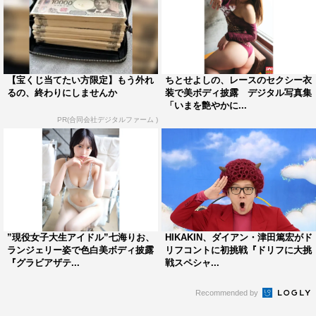
【宝くじ当てたい方限定】もう外れ
ちとせよしの、レースのセクシー衣
るの、終わりにしませんか
装で美ボディ披露 デジタル写真集
「いまを艶やかに...
PR(合同会社デジタルファーム )
”現役女子大生アイドル”七海りお、
HIKAKIN、ダイアン・津田篤宏がド
ランジェリー姿で色白美ボディ披露
リフコントに初挑戦『ドリフに大挑
『グラビアザテ...
戦スペシャ...
Recommended by