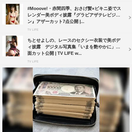
#Mooove!・赤間四季、おさげ髪×ビキニ姿でス
レンダー美ボディ披露『グラビアザテレビジョ
ン』アザーカット7点公開 |...
TV LIFE
ちとせよしの、レースのセクシー衣装で美ボデ
ィ披露 デジタル写真集「いまを艶やかに」誌
面カット公開 | TV LIFE w...
TV LIFE