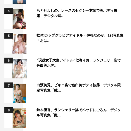
ちとせよしの、レースのセクシー衣装で美ボディ披
4
露 デジタル写…
軟体Iカップグラビアアイドル・仲根なのか、1st写真集
5
「おは…
“現役女子大生アイドル”七海りお、ランジェリー姿で
6
色白美ボデ…
白濱美兎、ビキニ姿で色白美ボディ披露 デジタル限
7
定写真集『純…
鈴木優香、ランジェリー姿でベッドにごろん デジタ
8
ル写真集「艶…