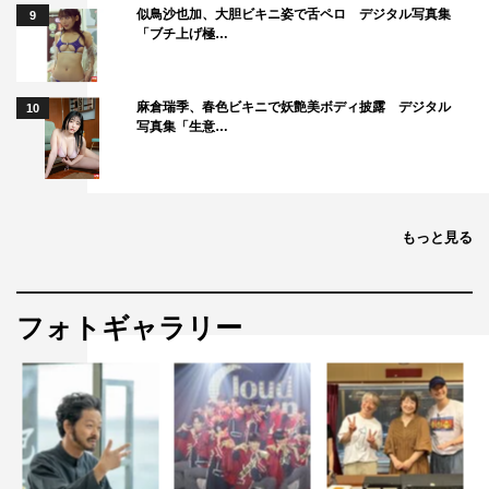
似鳥沙也加、大胆ビキニ姿で舌ペロ デジタル写真集
9
「ブチ上げ極…
麻倉瑞季、春色ビキニで妖艶美ボディ披露 デジタル
10
写真集「生意…
もっと見る
フォトギャラリー