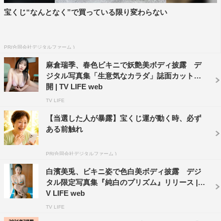
宝くじ“なんとなく”で買っている限り変わらない
PR(合同会社デジタルファーム )
麻倉瑞季、春色ビキニで妖艶美ボディ披露 デ
ジタル写真集「生意気なカラダ」誌面カット公
開 | TV LIFE web
TV LIFE
【当選した人が暴露】宝くじ運が動く時、必ず
ある前触れ
PR(合同会社デジタルファーム )
白濱美兎、ビキニ姿で色白美ボディ披露 デジ
タル限定写真集『純白のプリズム』リリース | T
V LIFE web
TV LIFE