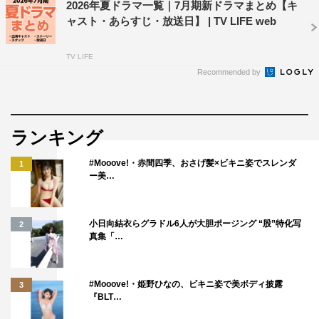
2026年夏ドラマ一覧｜7月期新ドラマまとめ【キ
ャスト・あらすじ・放送日】 | TV LIFE web
TV LIFE
Recommended by
ランキング
#Mooove!・赤間四季、おさげ髪×ビキニ姿でスレンダ
1
ー美…
小日向結衣らグラドル6人が大胆ポージング “股”特化写
2
真集「…
#Mooove!・姫野ひなの、ビキニ姿で美ボディ披露
3
『BLT…