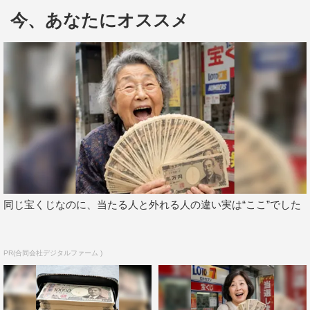
上編集長によるトークショーも開催される。
今、あなたにオススメ
ツアーには「平将門魔方陣」でおなじみ、加門七海執筆の
「平将門巡り北斗七星結界ガイド」冊子が付いてくる。
なお、遠方からの参加者のための宿泊プランも用意されて
いる。
詳しくは、
ローソントラベルの申し込みサイト
（
https://tour.l-tike.com/package_tour/domestic/event.php?
id=896017
）をチェック。
同じ宝くじなのに、当たる人と外れる人の違い実は“ここ”でした
PR(合同会社デジタルファーム )