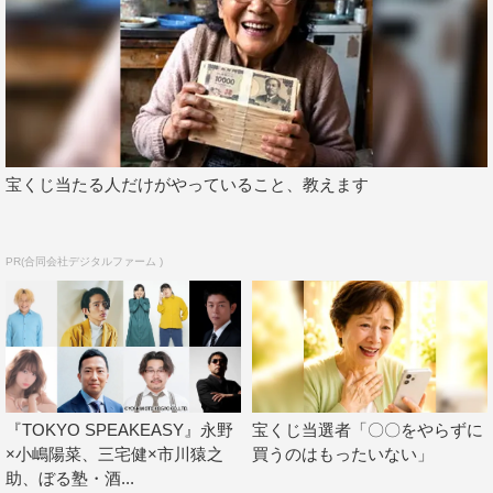
宝くじ当たる人だけがやっていること、教えます
PR(合同会社デジタルファーム )
『TOKYO SPEAKEASY』永野
宝くじ当選者「〇〇をやらずに
×小嶋陽菜、三宅健×市川猿之
買うのはもったいない」
助、ぼる塾・酒...