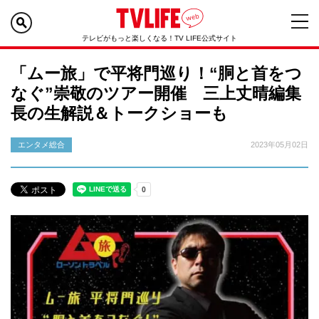
テレビがもっと楽しくなる！TV LIFE公式サイト
「ムー旅」で平将門巡り！“胴と首をつ
なぐ”崇敬のツアー開催 三上丈晴編集
長の生解説＆トークショーも
エンタメ総合
2023年05月02日