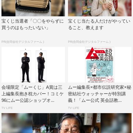
宝くじ当選者「〇〇をやらずに
宝くじ当たる人だけがやってい
買うのはもったいない」
ること、教えます
PR(合同会社デジタルファーム )
PR(合同会社デジタルファーム )
会場限定「ムーくじ」A賞は三
ムー編集長×都市伝説研究家×秘
上編集長抱き枕カバー！コミケ
密結社ウォッチャーが特別講
96にムー公認ショップオ...
義！「ムー公式 英会話教...
TV LIFE
TV LIFE
「平将門巡り北斗七星結界ガイド」表紙