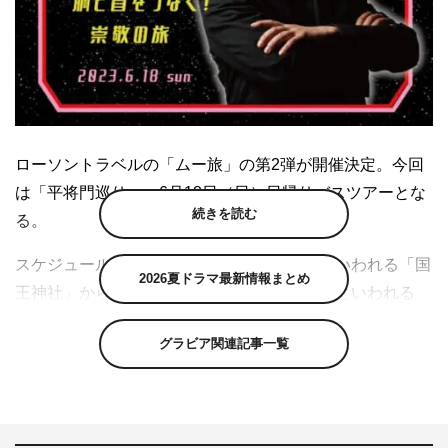
ローソントラベルの「ムー旅」の第2弾が開催決定。今回
は「平将門巡り」。6月18日（日）日帰りバスツアーとな
続きを読む
る。
スケジュールは、将門の娘が将門を祀ったといわれる「国
2026夏ドラマ最新情報まとめ
王神社」からはじまり、将門の遺体を葬ったといわれる
「延命院胴塚」、将門の首を祀る「将門塚」、江戸の総鎮
グラビア関連記事一覧
守の「神田明神」を巡る。
行きと帰りのバス内では、月刊ムーの三上丈晴編集長が
「将門の謎」を解説。最後の浅草ビューホテルで夕食と三