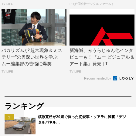
TV LIFE
PR(合同会社デジタルファーム )
バカリズムが“超常現象＆ミス
新海誠、みうらじゅん他インタ
テリー”の奥深い世界を学ぶ
ビューも！『ムー ビジュアル＆
ムー編集部の苦悩に爆笑 ...
アート集』発売 | T...
TV LIFE
TV LIFE
Recommended by
ランキング
槙原寛己が20歳で買った初愛車・ソアラに興奮「デジ
1
タルパネル…