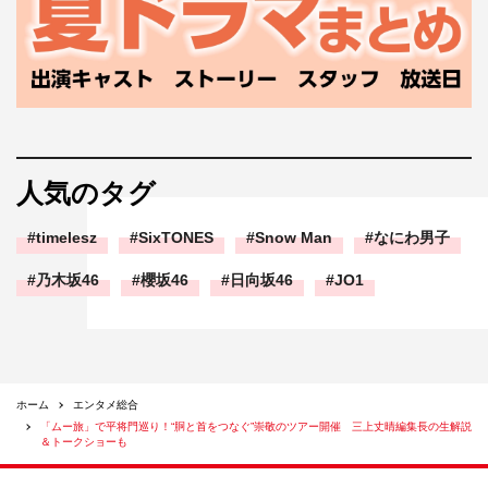
人気のタグ
timelesz
SixTONES
Snow Man
なにわ男子
乃木坂46
櫻坂46
日向坂46
JO1
ホーム
エンタメ総合
「ムー旅」で平将門巡り！“胴と首をつなぐ”崇敬のツアー開催 三上丈晴編集長の生解説
＆トークショーも