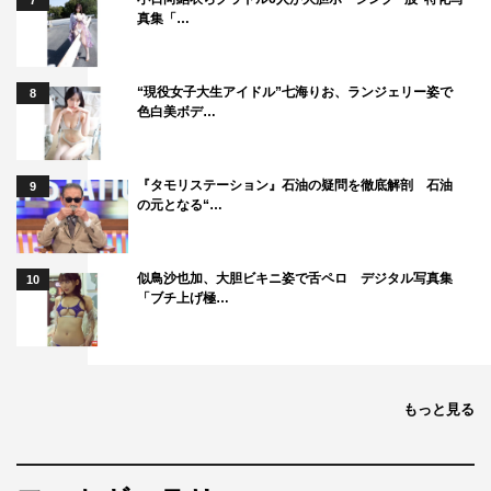
7
真集「…
“現役女子大生アイドル”七海りお、ランジェリー姿で
8
色白美ボデ…
『タモリステーション』石油の疑問を徹底解剖 石油
9
の元となる“…
似鳥沙也加、大胆ビキニ姿で舌ペロ デジタル写真集
10
「ブチ上げ極…
もっと見る