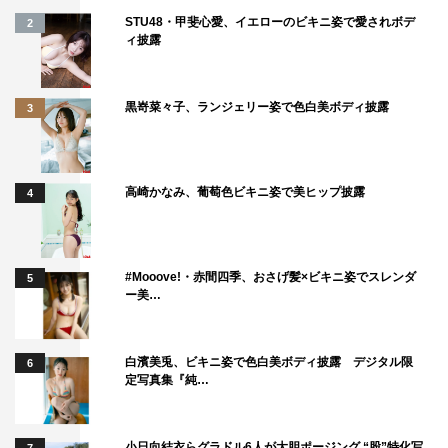
STU48・甲斐心愛、イエローのビキニ姿で愛されボデ
2
ィ披露
黒嵜菜々子、ランジェリー姿で色白美ボディ披露
3
高崎かなみ、葡萄色ビキニ姿で美ヒップ披露
4
#Mooove!・赤間四季、おさげ髪×ビキニ姿でスレンダ
5
ー美…
白濱美兎、ビキニ姿で色白美ボディ披露 デジタル限
6
定写真集『純…
小日向結衣らグラドル6人が大胆ポージング “股”特化写