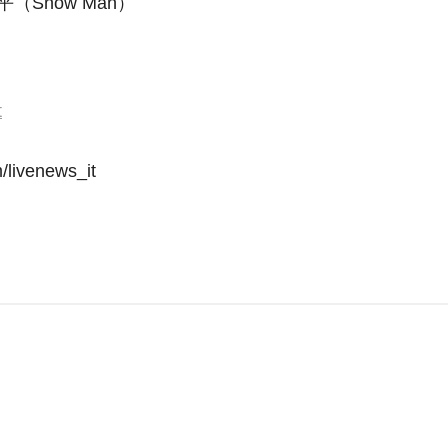
Snow Man）
t
livenews_it