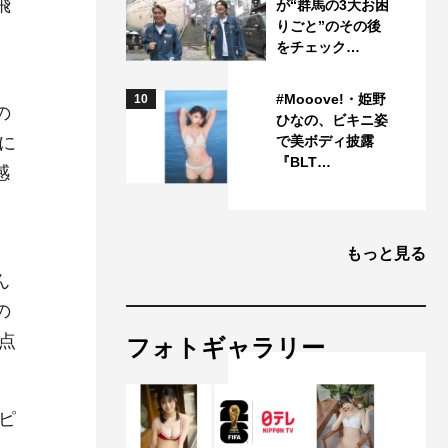
飛
が“群馬の3大お困
りごと”のその後
をチェック…
#Mooove!・姫野
10
の
ひなの、ビキニ姿
に
で美ボディ披露
『BLT…
感
もっと見る
ん
の
点
フォトギャラリー
ピ