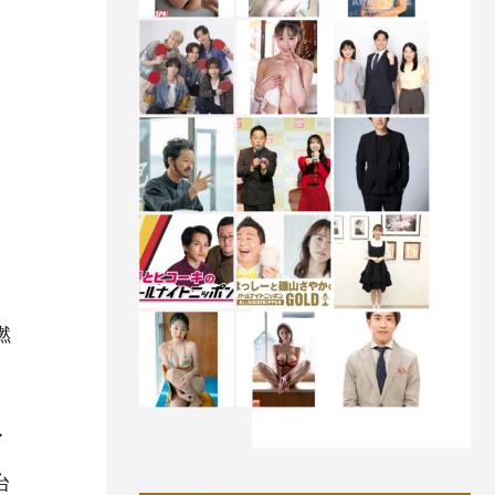
燃
ト
台