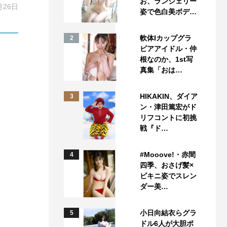
お、ランジェリー
月26日
姿で色白美ボデ…
軟体Iカップグラ
2
ビアアイドル・仲
根なのか、1st写
真集「おは…
HIKAKIN、ダイア
3
ン・津田篤宏がド
リフコントに初挑
戦『ド…
#Mooove!・赤間
4
四季、おさげ髪×
ビキニ姿でスレン
ダー美…
小日向結衣らグラ
5
ドル6人が大胆ポ