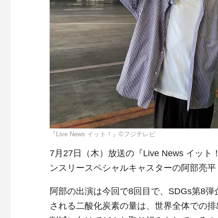
『Live News イット！』©フジテレビ
7月27日（木）放送の『Live News 
ンスリースペシャルキャスターの阿部亮平（S
阿部の出演は今回で8回目で、SDGs第8
される二酸化炭素の量は、世界全体での排