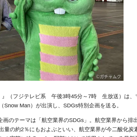
イット！』（フジテレビ系 午後3時45分～7時 生放送）は、
now Man）が出演し、SDGs特別企画を送る。
弾企画のテーマは「航空業界のSDGs」。航空業界から排
出量の約2％にもおよぶといい、航空業界が今二酸化炭