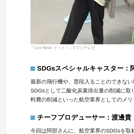
『Live News イット！』©フジテレビ
SDGsスペシャルキャスター：阿
最新の飛行機や、普段入ることのできない
SDGsとして二酸化炭素排出量の削減に
料費の削減といった航空業界としてのメリ
チーフプロデューサー：渡邊貴
今回は阿部さんに、航空業界のSDGsを