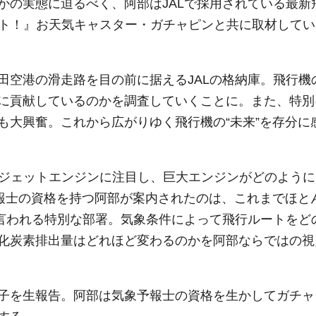
かの実態に迫るべく、阿部はJALで採用されている最新
ット！』お天気キャスター・ガチャピンと共に取材してい
田空港の滑走路を目の前に据えるJALの格納庫。飛行機
に貢献しているのかを調査していくことに。また、特別
も大興奮。これから広がりゆく飛行機の“未来”を存分に
のジェットエンジンに注目し、巨大エンジンがどのように
予報士の資格を持つ阿部が案内されたのは、これまでほと
も言われる特別な部署。気象条件によって飛行ルートをど
化炭素排出量はどれほど変わるのかを阿部ならではの視
子を生報告。阿部は気象予報士の資格を生かしてガチャ