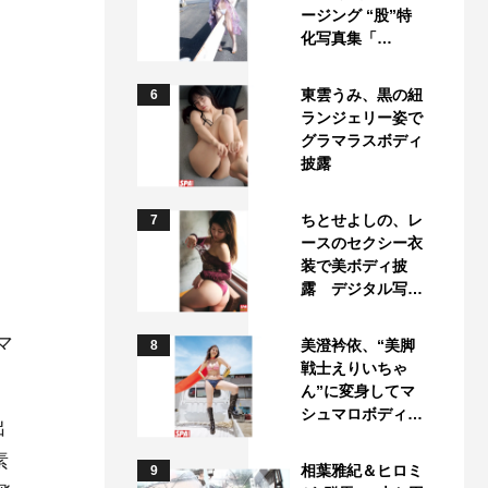
ージング “股”特
化写真集「…
東雲うみ、黒の紐
6
ランジェリー姿で
グラマラスボディ
披露
ちとせよしの、レ
7
ースのセクシー衣
装で美ボディ披
露 デジタル写…
マ
美澄衿依、“美脚
8
戦士えりいちゃ
ん”に変身してマ
シュマロボディ…
出
素
相葉雅紀＆ヒロミ
9