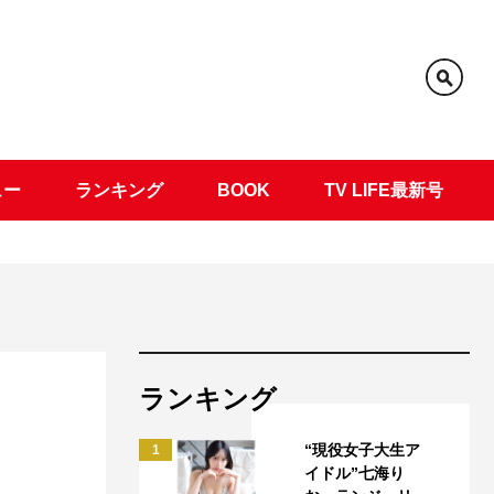
ュー
ランキング
BOOK
TV LIFE最新号
ランキング
“現役女子大生ア
1
イドル”七海り