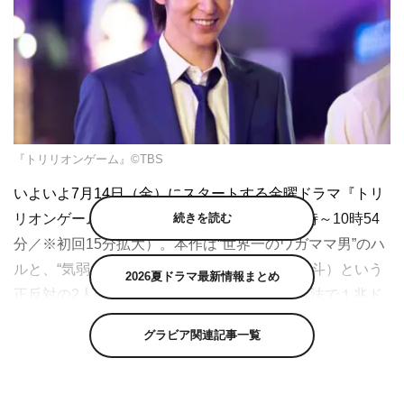
『トリリオンゲーム』©TBS
いよいよ7月14日（金）にスタートする金曜ドラマ『トリ
続きを読む
リオンゲーム』（TBS系 毎週金曜 午後10時～10時54
分／※初回15分拡大）。本作は“世界一のワガママ男”のハ
ルと、“気弱なパソコンオタク”のガク（佐野勇斗）という
2026夏ドラマ最新情報まとめ
正反対の2人が、ゼロから起業し、型破りな方法で１兆ド
ル（トリリオンダラー）を稼いで、この世の全てを手に入
グラビア関連記事一覧
れようと成り上がる前代未聞のノンストップ・エンターテ
インメント。主人公のハルを演じる目黒蓮さんにハルの魅
力や共通点、意識していることなどを聞きました。