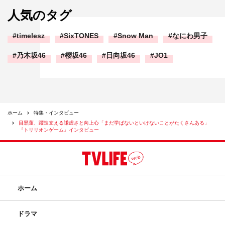
人気のタグ
timelesz
SixTONES
Snow Man
なにわ男子
乃木坂46
櫻坂46
日向坂46
JO1
ホーム
特集・インタビュー
目黒蓮、躍進支える謙虚さと向上心「まだ学ばないといけないことがたくさんある」
『トリリオンゲーム』インタビュー
ホーム
ドラマ