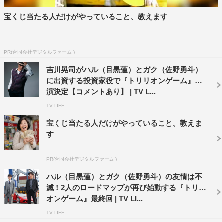
宝くじ当たる人だけがやっていること、教えます
◆ビジュアル面については何か参考にしていることはあり
ますか？
自分の中で「ハルってこういう表情するよな」というのも
PR(合同会社デジタルファーム )
ありますし、ビジュアルを作っていく最初の段階のとき
吉川晃司がハル（目黒蓮）とガク（佐野勇斗）
に出資する投資家役で『トリリオンゲーム』出
に、『トリリオンゲーム』をやらせてもらえるっていうリ
演決定【コメントあり】 | TV L...
スペクトがすごくあるので、メークさんやスタッフさんた
TV LIFE
ちと漫画を見ながら「ハルはこうか」って。でも、原作の
ままハルを意識しすぎてしまうと、ちょっと人間っぽくな
宝くじ当たる人だけがやっていること、教えま
す
くなってしまう部分もありますし、リアルな感じはなくな
ってしますけど、「ハルのこういうところは再現したいよ
PR(合同会社デジタルファーム )
ね」っていうようにビジュアルを作っていきました。
ハル（目黒蓮）とガク（佐野勇斗）の友情は不
◆確かに、だんだんハルが目黒さんに見えてきますよね。
滅！2人のロードマップが再び始動する『トリリ
オンゲーム』最終回 | TV LI...
顔の系統がそんなに離れてないですよね。
TV LIFE