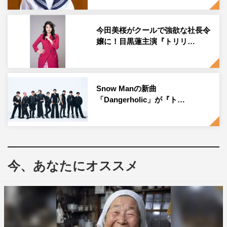
◆目黒さんが思うハルの魅力はどこでしょうか？
「この次にハルはなんて返すんだろう」というのが分から
今田美桜がクールで強欲な社長令
嬢に！目黒蓮主演『トリリ…
なくて。そこがすごく見ていてワクワクしますし、ハルっ
ていうキャラクターに引き込まれる理由の一つだなと思い
ます。例えば桐姫（今田美桜）とか、いろんな取引先の相
手とのちょっとした駆け引きみたいなものがあるのです
Snow Manの新曲
「Dangerholic」が『ト…
が、そういうところも見どころだなと思うし、すごく魅力
が詰まった人です。
◆どんなところがご自身と違うと思いますか？
ほとんどです。ハルみたいにあんなに場をぶわーって回し
今、あなたにオススメ
たりできるようなコミュニケーション能力が自分にはない
し、ハッタリとかを言うときも、自信に満ちあふれたまま
言っているので、そこに疑いがないように見えてしまうと
いうか、常に自信のあるキャラクターだなと思っていま