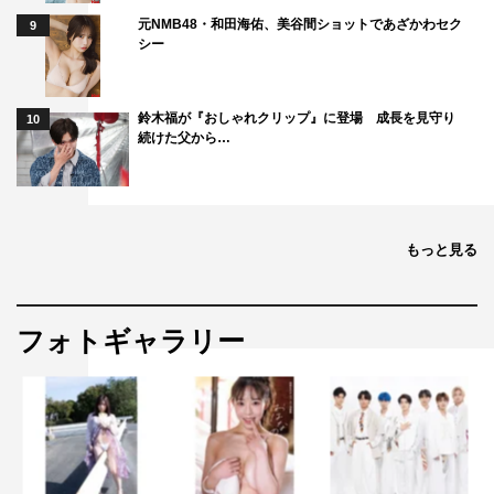
元NMB48・和田海佑、美谷間ショットであざかわセク
9
シー
鈴木福が『おしゃれクリップ』に登場 成長を見守り
10
続けた父から…
もっと見る
フォトギャラリー