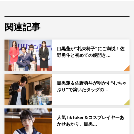
◆連続ドラマ単独初主演のお気持ちを教えてください
。
素直にうれしかったですし、それと同時に今まで自分がや
関連記事
らせてもらってきた役とは違う役だったので、そこへの不
安はちょっと感じました。ですが、トータルとしてはワク
目黒蓮が“札束椅子”にご満悦！佐
ワクが勝ちました。
野勇斗と初めての鏡開き…
◆役作りで意識してるところはありますか？
『トリリオンゲーム』っていう作品の答えは原作に全部載
目黒蓮＆佐野勇斗が明かす“むちゃ
っているので、原作をすごく読み込みました。あとは自分
ぶり”で築いたタッグの…
がやる、生身の人間がやるってなったときに、どうリアル
さを足すかっていう、このバランスを自分の中で探りなが
ら役作りをしています。迷うことがあったら、原作に立ち
戻って、そこに人間がやる意味をどう足すか、どれぐらい
人気TikToker＆コスプレイヤーあ
かせあかり、目黒…
の量を足すかっていう調整します。