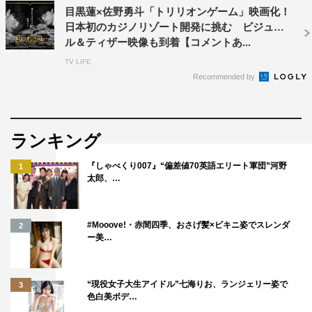
◆原作に寄せることは、チームのみんなで意識しているん
目黒蓮×佐野勇斗「トリリオンゲーム」映画化！
日本初のカジノリゾート開発に挑む ビジュア
でしょうか？
ル＆ティザー映像も到着【コメントあ...
そうですね。でも、ハルは襟足がすごく長いじゃないです
TV LIFE
Recommended by
か。その長さもどれぐらいにするのか相談しました。襟足
は絶対伸ばしたいし、でも長さ次第では、面接へ行ったら
たぶん落とされる長さだよねとか。人間が演じていくに当
ランキング
たってのリアルさみたいなバランスをギリギリで攻めてい
る感じです。
『しゃべくり007』“偏差値70英語エリート軍団”河野
1
太郎、…
本作で心掛けていることは？
#Mooove!・赤間四季、おさげ髪×ビキニ姿でスレンダ
2
ー美…
1
2
全文表示
“現役女子大生アイドル”七海りお、ランジェリー姿で
3
色白美ボデ…