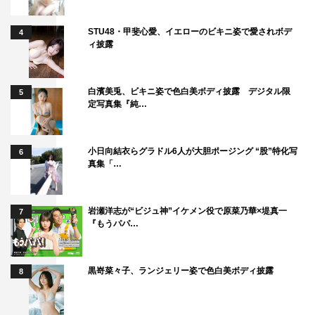
STU48・甲斐心愛、イエローのビキニ姿で愛されボデ
4
ィ披露
2023年夏ドラマ
Snow Man
白濱美兎、ビキニ姿で色白美ボディ披露 デジタル限
5
ジャニーズ
トリリオンゲーム
定写真集『純…
夏ドラマ
目黒蓮
小日向結衣らグラドル6人が大胆ポージング “股”特化写
6
真集「…
岩瀬洋志が“ビジュ神”イケメン役で原菜乃華×堤真一
7
『もうパパ…
黒嵜菜々子、ランジェリー姿で色白美ボディ披露
8