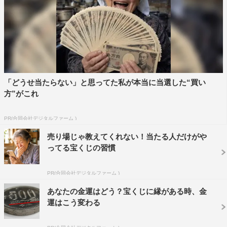
す。自分は最近やっと徐々に自分に自信を持つことができ
ているぐらいなので、そういうところはハルを見ていてす
ごくうらやましいなって思います。どちらかというと不器
用よりなんで（笑）。でも、普段の自分じゃない人になれ
るというのが、お芝居の楽しいところだなと思います。
「どうせ当たらない」と思ってた私が本当に当選した“買い
◆ご自身がうそをついたら表情などに出ますか？
方”がこれ
すぐにバレると思いますし、性格的に「実はこうだった」
と言ってしまうと思います（笑）。これまで結構クールめ
PR(合同会社デジタルファーム )
な役が多かったので、現場にいるときもなんとなくそこに
売り場じゃ教えてくれない！当たる人だけがや
近い自分のテンションでいて、そこから本番に入っていた
ってる宝くじの習慣
んです。今回も同じスタイルではありますが、現場に行っ
PR(合同会社デジタルファーム )
たらちょっと明るいテンションで（笑）。なので、いつも
と現場の居方がちょっと違うなって思います。さすがにす
あなたの金運はどう？宝くじに縁がある時、金
運はこう変わる
ごく黙っている状態から、いきなり明るいテンションにし
ていけないので、そういうふうなやり方をしています。