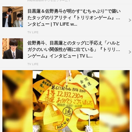
PR(合同会社デジタルファーム )
◆ハルとの共通点はどこでしょうか？
目黒蓮＆佐野勇斗が明かす“むちゃぶり”で築い
たタッグのリアリティ『トリリオンゲーム』イ
ハルがゼロから成り上がっていくところは、ジャニーズJr.
ンタビュー | TV LIFE w...
の頃からSnow Manとしてここまでこさせてもらった自分
TV LIFE
と似ているな、共通するなと思う部分。そうやって自分の
佐野勇斗、目黒蓮とのタッグに手応え「ハルと
体験を通して、成り上がろうとするハルを演じられるんじ
ガクのいい関係性が画に出ている」『トリリオ
ゃないかなって思います。
ンゲーム』インタビュー | TV L...
TV LIFE
◆周りにいる人たちを信頼するところも目黒さんとの共通
点なのかな？と思うのですが。
そうですね。テレビにメンバーが1人で出ていたりしたと
きに、例えば、クイズを答えようといる場面でも阿部（亮
平）ちゃんなら、「これ余裕だろうな」とか思ったりと
か。ランウェイを見ていても、ラウールだったら余裕だろ
うとか、確かに各メンバーの個性でそう思うことはあるか
もしれないです。