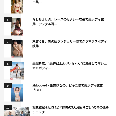
ー美…
ダム1枚封入）
限定版カバー：通常版に加え「セブンネット限定版」「楽
ちとせよしの、レースのセクシー衣装で美ボディ披
6
天ブックス限定版」「紀伊國屋書店限定版」の3バージョ
露 デジタル写…
ンの限定版カバー写真集も刊行
写真集公式X（@yumiki_1st）：
https://x.com/yumiki_1st
東雲うみ、黒の紐ランジェリー姿でグラマラスボディ
7
披露
美澄衿依、“美脚戦士えりいちゃん”に変身してマシュ
8
マロボディ…
乃木坂46
弓木奈於
#Mooove!・姫野ひなの、ビキニ姿で美ボディ披露
9
『BLT…
相葉雅紀＆ヒロミが“群馬の3大お困りごと”のその後を
10
チェック…