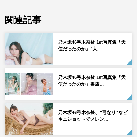
乃木坂46・弓木奈於 1st写真集「天使だったのか」通常版裏表紙
関連記事
乃木坂46弓木奈於 1st写真集「天
7月23日（火）に発売される乃木坂46・弓木奈於の1st写真
使だったのか」“大…
集「天使だったのか」より、4種のカバー裏表紙が解禁さ
れ、秋元康からの帯コメントも公開された。
乃木坂46弓木奈於 1st写真集「天
写真集の制作に当たり、弓木本人からの希望イメージ
使だったのか」書店…
は“ふわやか”。この難解なリクエストに応えるべく、選ば
れた撮影地はタイ・プーケット。ラグジュアリーなホテル
やプール、ビーチなど雄大な自然、リラックスした街での
乃木坂46弓木奈於、“弓なり”なビ
ショッピング、まるで弓木と旅しているような錯覚に陥る
キニショットでスレン…
内容となっている。弓木の持つ魅力、これまで披露されて
こなかった新たな一面、その全てを詰め込んだ写真集が完