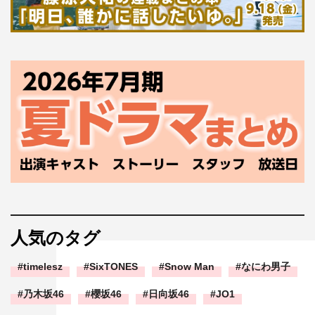
人気のタグ
timelesz
SixTONES
Snow Man
なにわ男子
乃木坂46
櫻坂46
日向坂46
JO1