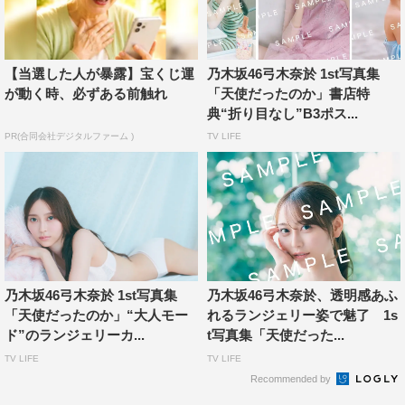
●愛知県・星野書店 近鉄パッセ店
7月23日（火）～8月12日（月）
展示テーマ「天使に見つめられて」
【当選した人が暴露】宝くじ運
乃木坂46弓木奈於 1st写真集
が動く時、必ずある前触れ
「天使だったのか」書店特
●京都府・大垣書店 京都本店
典“折り目なし”B3ポス...
7月23日（火）～8月5日（月）
PR(合同会社デジタルファーム )
TV LIFE
展示テーマ「天使の休日」
●大阪府・紀伊國屋書店 梅田本店
7月23日（火）～8月5日（月）
展示テーマ「天使と旅に出る」
＜プロフィール＞
乃木坂46弓木奈於 1st写真集
乃木坂46弓木奈於、透明感あふ
弓木奈於（ゆみき・なお）
「天使だったのか」“大人モー
れるランジェリー姿で魅了 1s
1999年2月3日生まれ。京都府出身。身長165cm。血液型A
ド”のランジェリーカ...
t写真集「天使だった...
型。愛称は「なおちゃん」「ゆみっきー」。2020年『坂
TV LIFE
TV LIFE
Recommended by
道研修生 配属発表 SHOWROOM』にて乃木坂46に配属さ