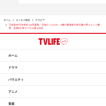
ホーム
エンタメ総合
グラビア
乃木坂46弓木奈於 1st写真集「天使だったのか」4種の裏表紙＆秋元康の帯コメント解
禁 全国6か所でパネル展も決定
ホーム
ドラマ
バラエティ
アニメ
音楽