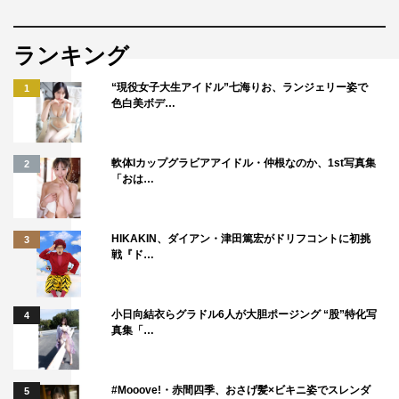
れることが発表され、乃木坂46の4期生として活動開始。
2022年発売の乃木坂46の30thシングル『好きというのは
ランキング
ロックだぜ!』で初の選抜入り。以降、最新35thシングル
『チャンスは平等』まで連続して選抜入りを続けている。
“現役女子大生アイドル”七海りお、ランジェリー姿で
1
2020年よりFM FUJI『沈黙の金曜日』（金曜21時～）で2
色白美ボデ…
時間のラジオ生放送のアシスタントMCを務め、数多くの
バラエティ番組出演などグループ以外でも活躍中。
軟体Iカップグラビアアイドル・仲根なのか、1st写真集
2
「おは…
書誌情報
乃木坂46・弓木奈於1st写真集「天使だったのか」
HIKAKIN、ダイアン・津田篤宏がドリフコントに初挑
3
戦『ド…
発売日：2024年7月23日（火）発売
発行：株式会社ワン・パブリッシング
撮影：三瓶康友
小日向結衣らグラドル6人が大胆ポージング “股”特化写
4
真集「…
定価：2,500円（税込）／判型：A4判／ページ数：144ペ
ージ
特別付録：メッセージ入りポストカード（全6種よりラン
#Mooove!・赤間四季、おさげ髪×ビキニ姿でスレンダ
5