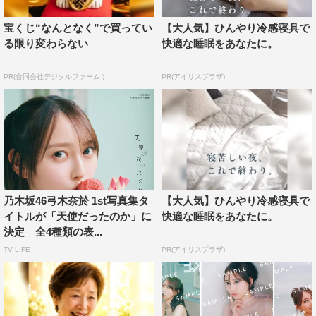
「写真集をめくって欲しい。このタイトルに共感するか、
『そんなことはわかっているだろう？』と呆れられるか、
宝くじ“なんとなく”で買ってい
【大人気】ひんやり冷感寝具で
る限り変わらない
快適な睡眠をあなたに。
どちらかである」
PR(合同会社デジタルファーム )
PR(アイリスプラザ)
弓木奈於1st写真集「天使だったのか」パネル展
●東京都・紀伊國屋書店 新宿本店
7月23日（火）～8月5日（月）
展示テーマ「僕は天使を見た」
●東京都・HMV&BOOKS SHIBUYA
乃木坂46弓木奈於 1st写真集タ
【大人気】ひんやり冷感寝具で
7月23日（火）～8月5日（月）
イトルが「天使だったのか」に
快適な睡眠をあなたに。
展示テーマ「君の隣に天使がいる」
決定 全4種類の表...
TV LIFE
PR(アイリスプラザ)
●東京都・SHIBUYA TSUTAYA
7月23日（火）～8月5日（月）
展示テーマ「オトナ天使」