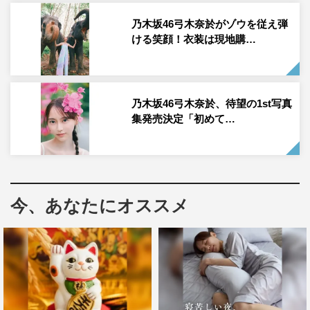
成した。
乃木坂46弓木奈於がゾウを従え弾
表紙は、通常版、セブンネット限定版、楽天ブックス限定
ける笑顔！衣装は現地購…
版、紀伊國屋書店限定版の全4種類。特別付録として、メ
ッセージ入りポストカード全6種からランダムで1枚が封入
される。
乃木坂46弓木奈於、待望の1st写真
集発売決定「初めて…
書店特典ポスターは全3種類、ポストカードは全17種類。
中にはこれが初公開となる衣装も含まれており、タイ・プ
ーケットで撮影された1st写真集の全容が伝わるようなラ
インナップとなっている。
今、あなたにオススメ
このたび、4種のカバー裏表紙が解禁され、秋元康からの
帯コメントも公開された。また、全国6か所の書店でパネ
ル展が開催されることも決定した。
秋元康の帯コメント