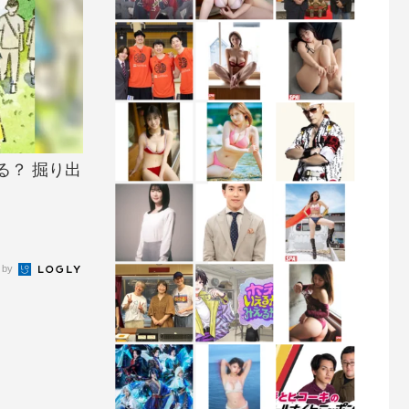
る？ 掘り出
 by