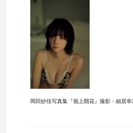
岡田紗佳写真集『嶺上開花』撮影・細居幸