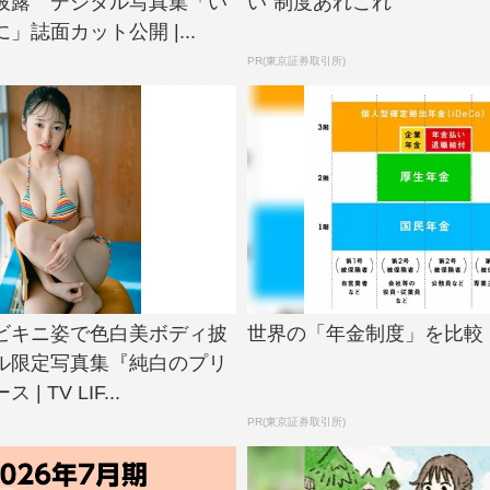
披露 デジタル写真集「い
い”制度あれこれ
」誌面カット公開 |...
PR(東京証券取引所)
ビキニ姿で色白美ボディ披
世界の「年金制度」を比較
ル限定写真集『純白のプリ
| TV LIF...
PR(東京証券取引所)