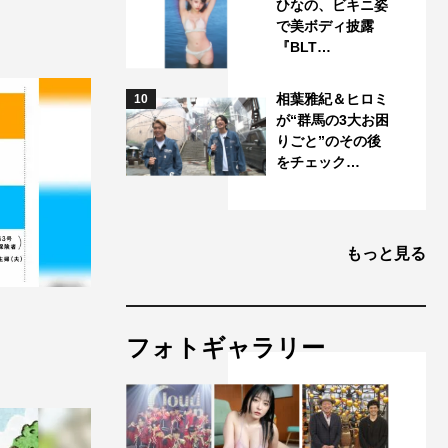
ひなの、ビキニ姿
で美ボディ披露
『BLT…
相葉雅紀＆ヒロミ
10
が“群馬の3大お困
りごと”のその後
をチェック…
もっと見る
フォトギャラリー