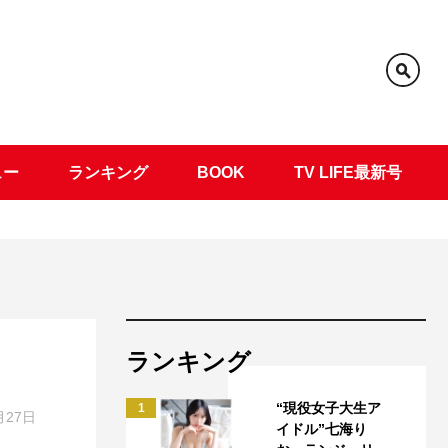
ュー
ランキング
BOOK
TV LIFE最新号
ランキング
“現役女子大生ア
1
月27日
イドル”七海り