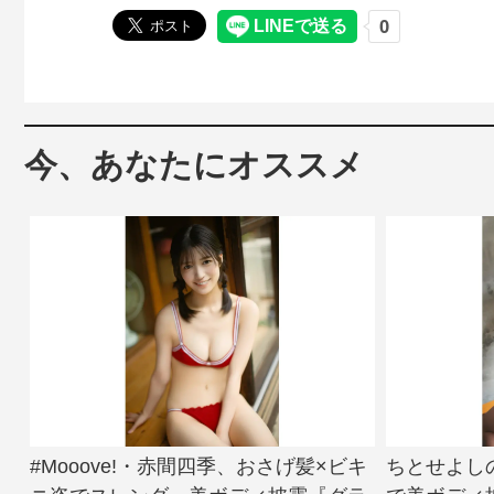
今、あなたにオススメ
#Mooove!・赤間四季、おさげ髪×ビキ
ちとせよし