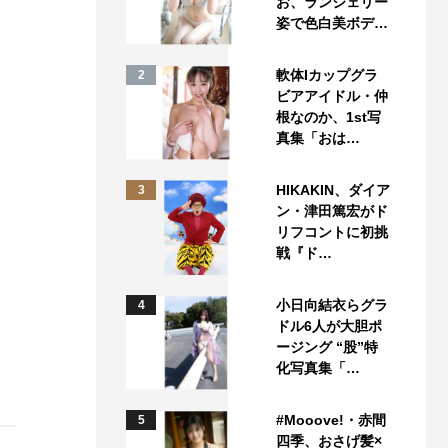
お、ランジェリー
姿で色白美ボデ…
軟体Iカップグラ
2
ビアアイドル・仲
根なのか、1st写
真集「おは…
HIKAKIN、ダイア
3
ン・津田篤宏がド
リフコントに初挑
戦『ド…
小日向結衣らグラ
4
ドル6人が大胆ポ
ージング “股”特
化写真集「…
#Mooove!・赤間
5
四季、おさげ髪×