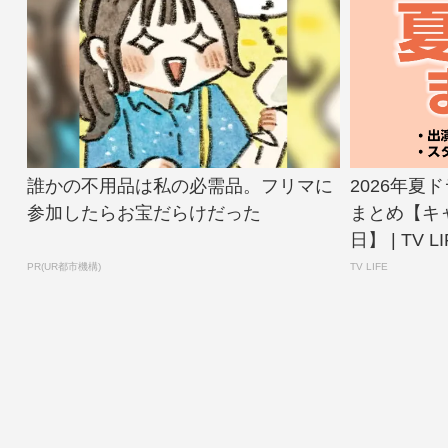
誰かの不用品は私の必需品。フリマに
2026年夏
参加したらお宝だらけだった
まとめ【キ
日】 | TV LI
PR(UR都市機構)
TV LIFE