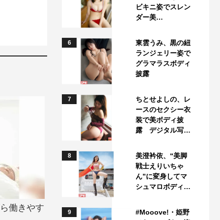
ビキニ姿でスレン
ダー美…
東雲うみ、黒の紐
6
ランジェリー姿で
グラマラスボディ
披露
ちとせよしの、レ
7
ースのセクシー衣
装で美ボディ披
露 デジタル写…
美澄衿依、“美脚
8
戦士えりいちゃ
ん”に変身してマ
シュマロボディ…
がら働きやす
#Mooove!・姫野
9