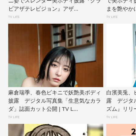
ニ姿でスレンダー美ボディ披露『グラ
で美ボディ
ビアザテレビジョン』アザ...
まを艶やかに
TV LIFE
TV LIFE
麻倉瑞季、春色ビキニで妖艶美ボディ
白濱美兎、
披露 デジタル写真集「生意気なカラ
露 デジタ
ダ」誌面カット公開 | TV L...
ズム』リリース 
TV LIFE
TV LIFE