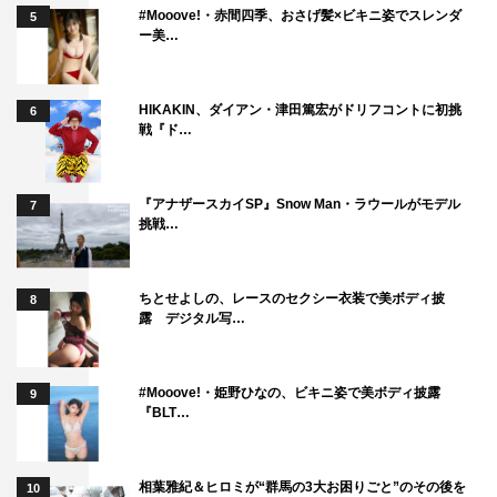
#Mooove!・赤間四季、おさげ髪×ビキニ姿でスレンダ
5
ー美…
HIKAKIN、ダイアン・津田篤宏がドリフコントに初挑
6
戦『ド…
『アナザースカイSP』Snow Man・ラウールがモデル
7
挑戦…
ちとせよしの、レースのセクシー衣装で美ボディ披
8
露 デジタル写…
#Mooove!・姫野ひなの、ビキニ姿で美ボディ披露
9
『BLT…
相葉雅紀＆ヒロミが“群馬の3大お困りごと”のその後を
10