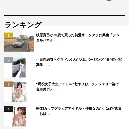
ランキング
槙原寛己が20歳で買った初愛車・ソアラに興奮「デジ
1
タルパネル…
小日向結衣らグラドル6人が大胆ポージング “股”特化写
2
真集「…
“現役女子大生アイドル”七海りお、ランジェリー姿で
3
色白美ボデ…
軟体Iカップグラビアアイドル・仲根なのか、1st写真集
4
「おは…