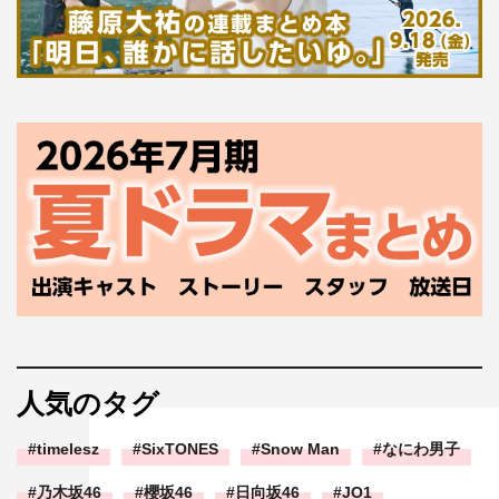
人気のタグ
timelesz
SixTONES
Snow Man
なにわ男子
乃木坂46
櫻坂46
日向坂46
JO1