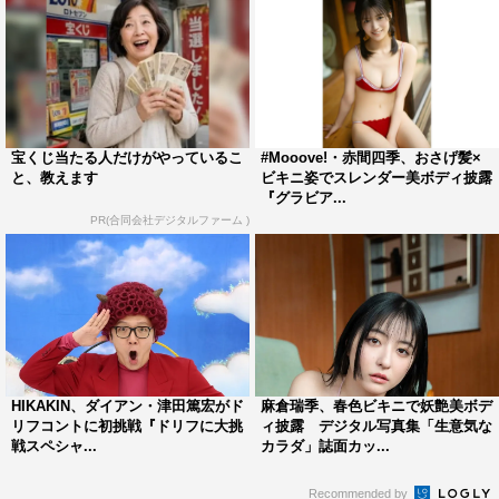
宝くじ当たる人だけがやっているこ
#Mooove!・赤間四季、おさげ髪×
と、教えます
ビキニ姿でスレンダー美ボディ披露
『グラビア...
PR(合同会社デジタルファーム )
HIKAKIN、ダイアン・津田篤宏がド
麻倉瑞季、春色ビキニで妖艶美ボデ
リフコントに初挑戦『ドリフに大挑
ィ披露 デジタル写真集「生意気な
戦スペシャ...
カラダ」誌面カッ...
Recommended by