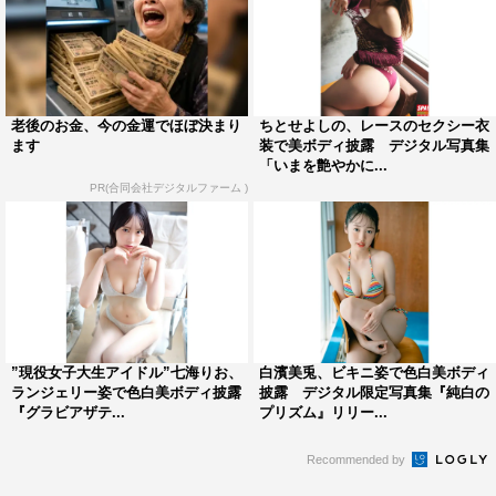
老後のお金、今の金運でほぼ決まり
ちとせよしの、レースのセクシー衣
ます
装で美ボディ披露 デジタル写真集
「いまを艶やかに...
PR(合同会社デジタルファーム )
”現役女子大生アイドル”七海りお、
白濱美兎、ビキニ姿で色白美ボディ
ランジェリー姿で色白美ボディ披露
披露 デジタル限定写真集『純白の
『グラビアザテ...
プリズム』リリー...
Recommended by