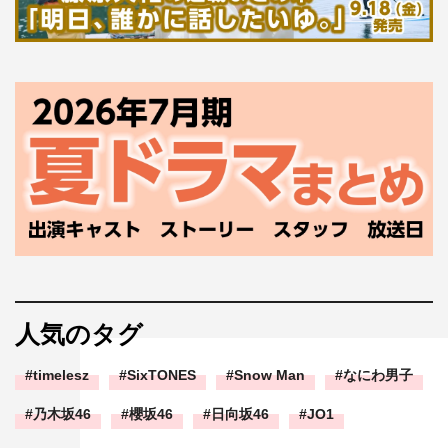
人気のタグ
timelesz
SixTONES
Snow Man
なにわ男子
乃木坂46
櫻坂46
日向坂46
JO1