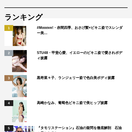
ランキング
#Mooove!・赤間四季、おさげ髪×ビキニ姿でスレンダ
1
ー美…
STU48・甲斐心愛、イエローのビキニ姿で愛されボデ
2
ィ披露
黒嵜菜々子、ランジェリー姿で色白美ボディ披露
3
高崎かなみ、葡萄色ビキニ姿で美ヒップ披露
4
『タモリステーション』石油の疑問を徹底解剖 石油
5