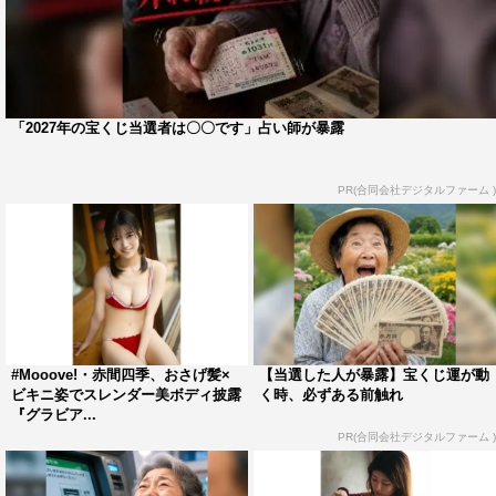
「2027年の宝くじ当選者は〇〇です」占い師が暴露
PR(合同会社デジタルファーム )
#Mooove!・赤間四季、おさげ髪×
【当選した人が暴露】宝くじ運が動
ビキニ姿でスレンダー美ボディ披露
く時、必ずある前触れ
『グラビア...
PR(合同会社デジタルファーム )