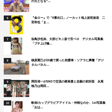
の元となる“…
『金ロー』で「8番出口」ノーカット地上波初放送 二
6
宮和也「ま…
似鳥沙也加、大胆ビキニ姿で舌ペロ デジタル写真集
7
「ブチ上げ極…
槙原寛己が20歳で買った初愛車・ソアラに興奮「デジ
8
タルパネル…
岡田准一がSNSで交流の梶裕貴と念願の初対面 永尾
9
柚乃は岡田…
軟体Iカップグラビアアイドル・仲根なのか、1st写真集
10
「おは…