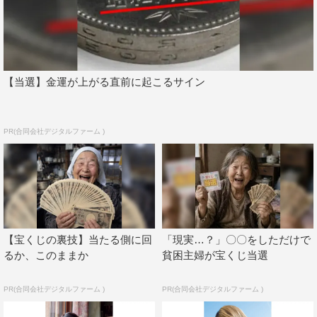
売中。
「週刊FLASH」
発売：光文社
発売日：毎週火曜日
【当選】金運が上がる直前に起こるサイン
特別定価：550円（税込み/5月13日（火）発売号）
公式サイト「Smart FLASH」：
https://smart-flash.jp/
会員制サイト「FLASH Prime」：
https://flash-prime.jp/
PR(合同会社デジタルファーム )
【宝くじの裏技】当たる側に回
「現実…？」〇〇をしただけで
るか、このままか
貧困主婦が宝くじ当選
PR(合同会社デジタルファーム )
PR(合同会社デジタルファーム )