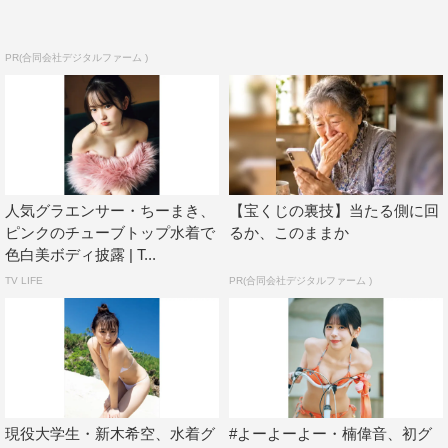
PR(合同会社デジタルファーム )
人気グラエンサー・ちーまき、
【宝くじの裏技】当たる側に回
ピンクのチューブトップ水着で
るか、このままか
色白美ボディ披露 | T...
TV LIFE
PR(合同会社デジタルファーム )
現役大学生・新木希空、水着グ
#よーよーよー・楠偉音、初グ