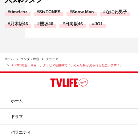
timelesz
SixTONES
Snow Man
なにわ男子
乃木坂46
櫻坂46
日向坂46
JO1
ホーム
エンタメ総合
グラビア
ASOBI同盟・りみー、グラビア初挑戦で「いろんな私が見られると思います！」
ホーム
ドラマ
バラエティ