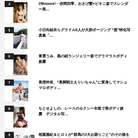
#Mooove!・赤間四季、おさげ髪×ビキニ姿でスレンダ
4
ー美…
小日向結衣らグラドル6人が大胆ポージング “股”特化写
5
真集「…
東雲うみ、黒の紐ランジェリー姿でグラマラスボディ
6
披露
美澄衿依、“美脚戦士えりいちゃん”に変身してマシュ
7
マロボディ…
ちとせよしの、レースのセクシー衣装で美ボディ披
8
露 デジタル写…
相葉雅紀＆ヒロミが“群馬の3大お困りごと”のその後を
9