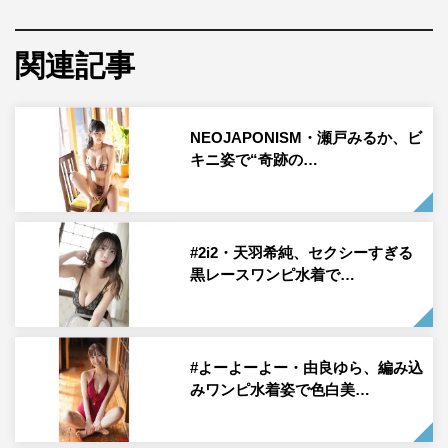
りみー©光文社／週刊FLASH 写真◎coto
関連記事
NEOJAPONISM・瀬戸みるか、ビ
キニ姿で“奇跡の…
ASOBI同盟のりみーが、5月13日発売の「週刊FLASH」
（光文社）に登場した。
#2i2・天羽希純、セクシーすぎる
TikTokで人気急上昇中の男女2人組音楽ユニット「ASOBI
黒レースワンピ水着で…
同盟」のりみーが「FLASH」に登場。初めてのグラビア
挑戦を6ページにわたって紹介している。
「昔からモデルに憧れていた」という彼女。「いろんな私
#よーよーよー・由良ゆら、編み込
みワンピ水着姿で色白美…
が見られると思います！」と語る通り、ボーカリストとし
てでなく、モデルとしての才能も存分に発揮している。