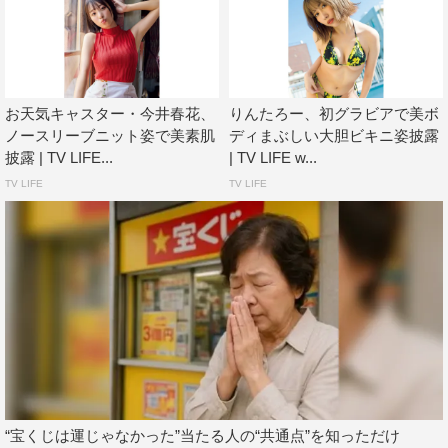
お天気キャスター・今井春花、
りんたろー、初グラビアで美ボ
ノースリーブニット姿で美素肌
ディまぶしい大胆ビキニ姿披露
披露 | TV LIFE...
| TV LIFE w...
TV LIFE
TV LIFE
“宝くじは運じゃなかった”当たる人の“共通点”を知っただけ