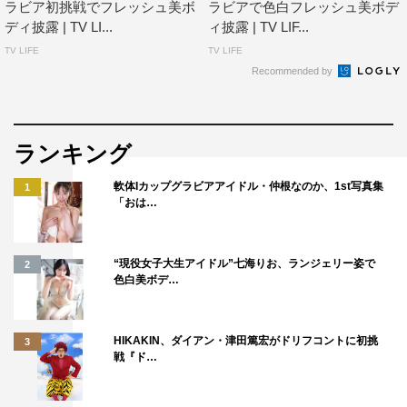
ラビア初挑戦でフレッシュ美ボ
ラビアで色白フレッシュ美ボデ
ディ披露 | TV LI...
ィ披露 | TV LIF...
TV LIFE
TV LIFE
Recommended by
ランキング
軟体Iカップグラビアアイドル・仲根なのか、1st写真集
1
「おは…
“現役女子大生アイドル”七海りお、ランジェリー姿で
2
色白美ボデ…
HIKAKIN、ダイアン・津田篤宏がドリフコントに初挑
3
戦『ド…