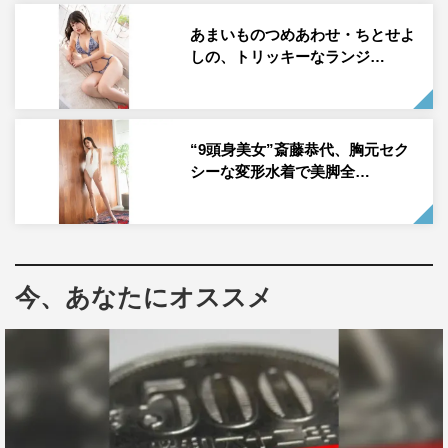
りみー プロフィール
あまいものつめあわせ・ちとせよ
しの、トリッキーなランジ…
りみー
大人気の男女ユニット「ASOBI同盟」のボーカル担当。
SNSの総フォロワー数は170万人を超え、大人気のアニメ
“9頭身美女”斎藤恭代、胸元セク
『夜桜さんちの大作戦』のエンディングテーマに抜擢。ま
シーな変形水着で美脚全…
た、2024年放送のTVアニメ『合コンに行ったら女がいな
かった話』のエンディングテーマである『王様だーれだ
っ』では歌唱に加えて作詞や振付も担当。そんな多才ぶり
が話題を呼んでZ世代から支持され、今後の活躍にますま
今、あなたにオススメ
す注目が集まっている。5月24日には『BIGCAT』でワン
マンライブを開催予定。そのほか最新情報は、公式
X（@RiMy_0417）、公式Instagram（@rimy_official）、
公式TikTok（@_rimy_0417）をチェック。
FLASHデジタル写真集りみー『I am I』が各電子書店で発