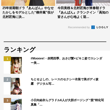
25年前期朝ドラ『あんぱん』やなせ
今田美桜＆北村匠海が来春朝ドラ
たかしをモデルとした“柳井嵩”役が
『あんぱん』クランクイン「高知の
北村匠海に決...
皆さんが心地よく迎...
Recommended by
ランキング
#Mooove!・赤間四季、おさげ髪×ビキニ姿でスレンダ
1
ー美…
ちとせよしの、レースのセクシー衣装で美ボディ披
2
露 デジタル写…
小日向結衣らグラドル6人が大胆ポージング “股”特化写
3
真集「…