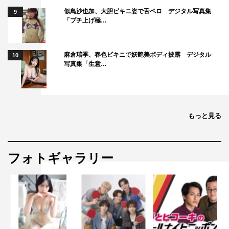
似鳥沙也加、大胆ビキニ姿で舌ペロ デジタル写真集
9
「ブチ上げ極…
麻倉瑞季、春色ビキニで妖艶美ボディ披露 デジタル
10
写真集「生意…
もっと見る
フォトギャラリー