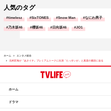
人気のタグ
timelesz
SixTONES
Snow Man
なにわ男子
乃木坂46
櫻坂46
日向坂46
JO1
ホーム
エンタメ総合
北村匠海が『あさイチ』プレミアムトークに出演「たっすいが」と真逆の素顔に迫る
ホーム
ドラマ