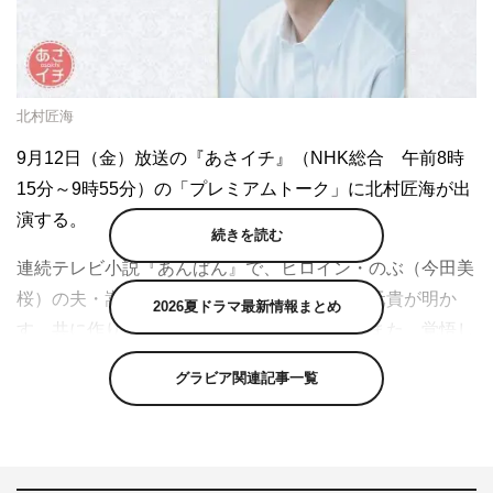
北村匠海
9月12日（金）放送の『あさイチ』（NHK総合 午前8時
15分～9時55分）の「プレミアムトーク」に北村匠海が出
演する。
続きを読む
連続テレビ小説『あんぱん』で、ヒロイン・のぶ（今田美
桜）の夫・嵩を演じる北村匠海。今田＆大森元貴が明か
2026夏ドラマ最新情報まとめ
す、共に作り上げた名場面の撮影秘話とは。また、覚悟し
て臨んだ戦争シーンについても語る。
グラビア関連記事一覧
さらに、やなせたかしさんと共通点がいっぱいで絵も上手
な北村の作品を特別公開。「たっすいが（土佐ことばで
弱々しい）」と真逆の素顔に迫る。