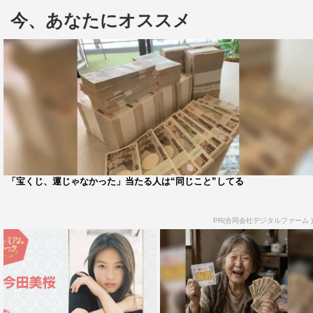
番組情報
今、あなたにオススメ
『あさイチ』
NHK総合
2025年9月12日（金）午前8時15分～9時55分
©NHK
「宝くじ、運じゃなかった」当たる人は“同じこと”してる
PR(合同会社デジタルファーム )