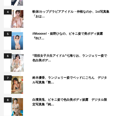
軟体Iカップグラビアアイドル・仲根なのか、1st写真集
4
「おは…
#Mooove!・姫野ひなの、ビキニ姿で美ボディ披露
5
『BLT…
“現役女子大生アイドル”七海りお、ランジェリー姿で
6
色白美ボデ…
鈴木優香、ランジェリー姿でベッドにごろん デジタ
7
ル写真集「艶…
白濱美兎、ビキニ姿で色白美ボディ披露 デジタル限
8
定写真集『純…