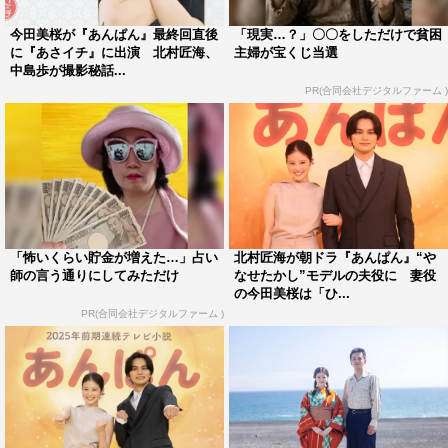
今田美桜が『あんぱん』最終回直後
「現実…？」〇〇をしただけで貧困
に『あさイチ』に出演 北村匠海、
主婦が宝くじ当選
中島歩が撮影秘話...
PR(合同会社デジタルファーム )
「怖いくらい貯金が増えた…」占い
北村匠海が朝ドラ『あんぱん』“や
師の言う通りにしてみただけ
なせたかし”モデルの夫役に 妻役
の今田美桜は「ひ...
PR(合同会社デジタルファーム )