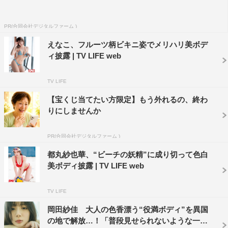
PR(合同会社デジタルファーム )
えなこ、フルーツ柄ビキニ姿でメリハリ美ボデ
ィ披露 | TV LIFE web
TV LIFE
【宝くじ当てたい方限定】もう外れるの、終わ
りにしませんか
PR(合同会社デジタルファーム )
都丸紗也華、“ビーチの妖精”に成り切って色白
美ボディ披露 | TV LIFE web
TV LIFE
岡田紗佳 大人の色香漂う“役満ボディ”を異国
の地で解放…！「普段見せられないような一面