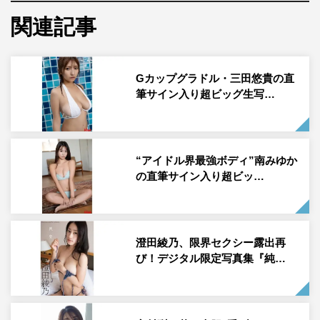
岡田紗佳
プロフィール
関連記事
1994年、東京都生まれ。モデル、タレント、プロ雀士と
してマルチに活躍。Mリーグ「KADOKAWAサクラナイ
Gカップグラドル・三田悠貴の直
ツ」のメンバー。4th写真集『嶺上開花』（宝島社）が発
筆サイン入り超ビッグ生写…
売中。
週刊SPA! 9月16・23日合併合併号
“アイドル界最強ボディ”南みゆか
9月9日（火）発売
の直筆サイン入り超ビッ…
撮影：彦坂栄治 ヘアメイク：高野雄一 スタイリング：
筒井葉子
澄田綾乃、限界セクシー露出再
び！デジタル限定写真集『純…