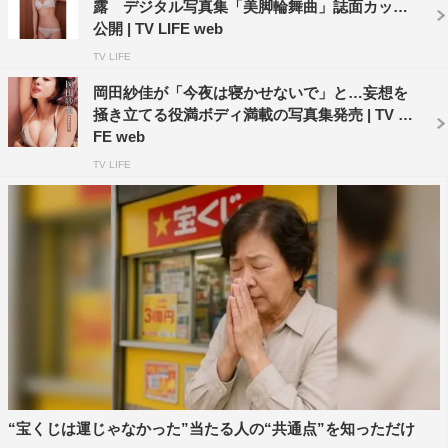
露 デジタル写真集「美脚輪舞曲」誌面カット
公開 | TV LIFE web
TV LIFE
岡田紗佳が「今夜は寝かせないで」と…妄想を
掻き立てる役満ボディ満載の写真集発売 | TV LI
FE web
TV LIFE
“宝くじは運じゃなかった”当たる人の“共通点”を知っただけ