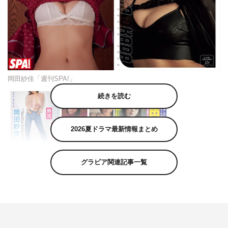
岡田紗佳「週刊SPA!」
続きを読む
2026夏ドラマ最新情報まとめ
岡田紗佳が、9月9日発売の「週刊SPA!」（扶桑社）の表
グラビア関連記事一覧
紙＆秋の特製フォトブックに登場した。
大人の色香をまとい、芸術的なスタイルで魅了する“おか
ぴー”こと岡田紗佳。国宝級の美脚と憂いの表情は、全て
の男の心を圧倒する。