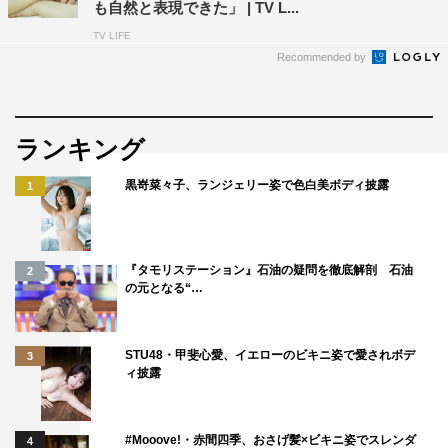
も自然と表現できた」 | TV L...
TV LIFE
Recommended by
ランキング
黒嵜菜々子、ランジェリー姿で色白美ボディ披露
1
『タモリステーション』石油の疑問を徹底解剖 石油
2
の元となる“…
STU48・甲斐心愛、イエローのビキニ姿で愛されボデ
3
ィ披露
#Mooove!・赤間四季、おさげ髪×ビキニ姿でスレンダ
4