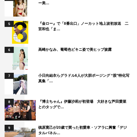
ー美…
『金ロー』で「8番出口」ノーカット地上波初放送 二
5
宮和也「ま…
高崎かなみ、葡萄色ビキニ姿で美ヒップ披露
6
小日向結衣らグラドル6人が大胆ポージング “股”特化写
7
真集「…
『博士ちゃん』伊藤沙莉が初登場 大好きな芦田愛菜
8
とのタッグで…
槙原寛己が20歳で買った初愛車・ソアラに興奮「デジ
9
タルパネル…