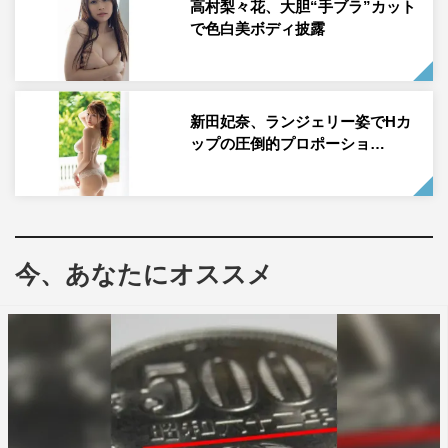
高村梨々花、大胆“手ブラ”カット
で色白美ボディ披露
新田妃奈、ランジェリー姿でHカ
ップの圧倒的プロポーショ…
今、あなたにオススメ