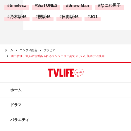
timelesz
SixTONES
Snow Man
なにわ男子
乃木坂46
櫻坂46
日向坂46
JO1
ホーム
エンタメ総合
グラビア
岡田紗佳、大人の色香あふれるランジェリー姿でメリハリ美ボディ披露
ホーム
ドラマ
バラエティ