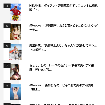
HIKAKIN、ダイアン・津田篤宏がドリフコントに初挑
4
戦『ド…
#Mooove!・赤間四季、おさげ髪×ビキニ姿でスレンダ
5
ー美…
美澄衿依、“美脚戦士えりいちゃん”に変身してマシュ
6
マロボディ…
ちとせよしの、レースのセクシー衣装で美ボディ披
7
露 デジタル写…
#Mooove!・姫野ひなの、ビキニ姿で美ボディ披露
8
『BLT…