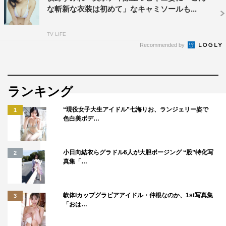
雑誌に掲載していただけたのも、いつも支えてくださる皆
な斬新な衣装は初めて」なキャミソールも...
さんのおかげです。SNSでのコメントや応援の言葉に、毎
日たくさん力をもらっています。
TV LIFE
これからも活動を通して、もっとたくさんの方に知ってい
Recommended by
ただけるように頑張っていきたいですし、「応援していて
よかった」と思っていただける存在になれるよう成長して
いきたいです。これからも引き続き応援よろしくお願いし
ランキング
ます！
“現役女子大生アイドル”七海りお、ランジェリー姿で
1
色白美ボデ…
©光文社/週刊FLASH 写真◎市川秀明
小日向結衣らグラドル6人が大胆ポージング “股”特化写
2
真集「…
軟体Iカップグラビアアイドル・仲根なのか、1st写真集
3
「おは…