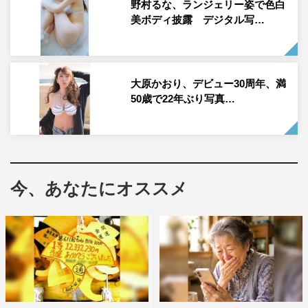
葵りんご コメント
野村るな、ランジェリー姿で色白
美ボディ披露 デジタル写…
◆「FLASH」初掲載おめでとうございます。掲載が決ま
った際の率直なお気持ちをお聞かせください。
ありがとうございます！ずっと憧れていた雑誌だったの
大原かおり、デビュー30周年、満
50歳で22年ぶり写真…
で、掲載が決まった時は本当にうれしくて、まるで夢みた
いでした。普段から好きなタレントさんのFLASHのデジ
タル写真集をよく見ていて、特に田中美久さんのデジタル
写真集は何度も見返すくらい大好きだったので、自分が掲
載していただけることが本当に感慨深いです。
今、あなたにオススメ
さらに、同じ号の表紙には事務所の先輩である姫野ひなの
さんも掲載されていて、「自分もここに並ばせていただけ
るんだ」とすごくうれしい気持ちになりました。今回をき
っかけに、もっとたくさんの方に知っていただけるよう頑
張りたいです。
◆今回の撮影で特にお気に入りの衣装やカットがあれば、