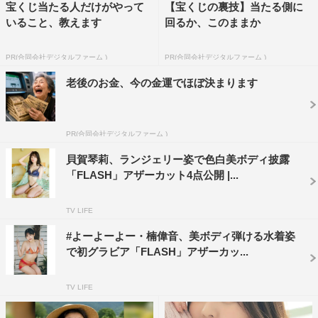
宝くじ当たる人だけがやって
【宝くじの裏技】当たる側に
その理由とあわせて教えてください。
いること、教えます
回るか、このままか
水色の衣装がお気に入りです！今まであまり着たことのな
PR(合同会社デジタルファーム )
PR(合同会社デジタルファーム )
い色だったのですが、夏らしい爽やかな雰囲気でとても新
老後のお金、今の金運でほぼ決まります
鮮でした。撮影中に「新しい自分に出会えたかも」と思え
るくらい、普段とは違う表情や空気感を引き出していただ
けた気がします。
PR(合同会社デジタルファーム )
髪型やメイクもいつもと少し違っていて、大人っぽさと透
貝賀琴莉、ランジェリー姿で色白美ボディ披露
明感のある雰囲気になっているので、“いつもとは違うり
「FLASH」アザーカット4点公開 |...
んご”を楽しんでもらえたら嬉しいです。個人的には自然
光の中で撮っていただいたカットが特にお気に入りで、す
TV LIFE
ごくきれいに撮っていただけました！
#よーよーよー・楠偉音、美ボディ弾ける水着姿
で初グラビア「FLASH」アザーカッ...
◆兵庫県ご出身とのことですが、上京してあらためて感じ
る地元の魅力や、今でも恋しくなる“兵庫らしさ”はありま
TV LIFE
すか？