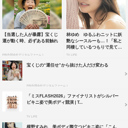
兵庫は都会すぎず自然も近くて、すごく過ごしやすいとこ
ろが魅力だなと上京して改めて感じました。東京は毎日人
が多くて電車も満員なので、地元にいた頃のゆったりした
空気感が恋しくなる時があります。
【当選した人が暴露】宝くじ
林ゆめ ゆるふわニットに妖
特に阪急電車の落ち着いた雰囲気が昔から好きで、あの上
運が動く時、必ずある前触れ
艶なシースルーも…！「私と
品な車内や街並みを見ると「帰ってきたな」って安心しま
同棲しているつもりで見てく
す（笑）。
れ...
PR(合同会社デジタルファーム )
TV LIFE
あと実家では、父がお好み焼きやたこ焼きをよく作ってく
宝くじの“運任せ”から抜けた人だけ変わる
れていて、週に2回くらい食べるのが当たり前だったんで
す！でも東京に来てからは、そんなに頻繁には食べなくな
PR(合同会社デジタルファーム )
ったので、ふとした時に実家の味がすごく恋しくなります
「ミスFLASH2026」ファイナリストがシルバー
◆最後に、いつも応援してくださっている皆さまへメッセ
ビキニ姿で美ボディ競演 | T...
ージをお願いいたします。
TV LIFE
いつも本当にありがとうございます！こうして憧れていた
横野すみれ 美ボディ際立つビキニ姿に「こん