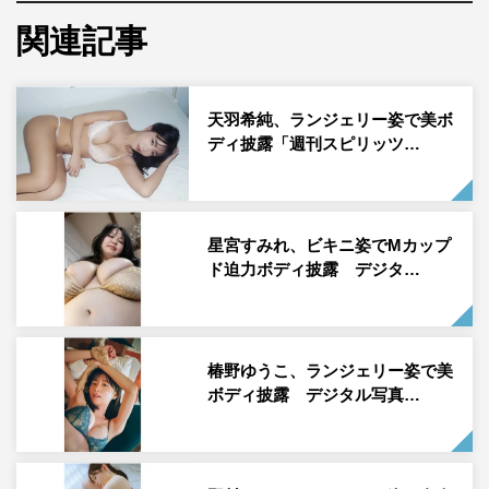
葵りんご「FLASH」
関連記事
天羽希純、ランジェリー姿で美ボ
ディ披露「週刊スピリッツ…
星宮すみれ、ビキニ姿でMカップ
ド迫力ボディ披露 デジタ…
葵りんごが5月12日発売の「FLASH」に初登場し、アザー
カット5点が公開された。
椿野ゆうこ、ランジェリー姿で美
葵りんごは、2025年7月にミスヤングチャンピオン2025で
ボディ披露 デジタル写真…
グランプリを受賞し、現在各方面で活動の幅を広げてい
る。