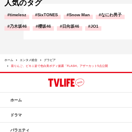
人気のタグ
timelesz
SixTONES
Snow Man
なにわ男子
乃木坂46
櫻坂46
日向坂46
JO1
ホーム
エンタメ総合
グラビア
葵りんご、ビキニ姿で色白美ボディ披露「FLASH」アザーカット5点公開
ホーム
ドラマ
バラエティ