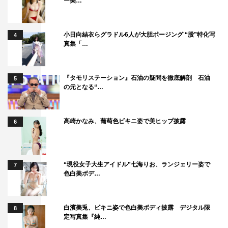
ー美…
小日向結衣らグラドル6人が大胆ポージング “股”特化写
4
真集「…
『タモリステーション』石油の疑問を徹底解剖 石油
5
の元となる“…
高崎かなみ、葡萄色ビキニ姿で美ヒップ披露
6
“現役女子大生アイドル”七海りお、ランジェリー姿で
7
色白美ボデ…
白濱美兎、ビキニ姿で色白美ボディ披露 デジタル限
8
定写真集『純…