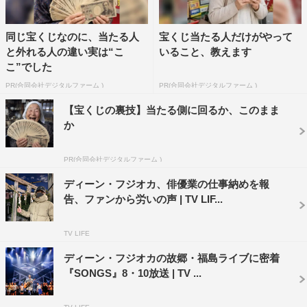
同じ宝くじなのに、当たる人
宝くじ当たる人だけがやって
と外れる人の違い実は“こ
いること、教えます
こ”でした
PR(合同会社デジタルファーム )
PR(合同会社デジタルファーム )
【宝くじの裏技】当たる側に回るか、このまま
か
PR(合同会社デジタルファーム )
ディーン・フジオカ、俳優業の仕事納めを報
告、ファンから労いの声 | TV LIF...
TV LIFE
ディーン・フジオカの故郷・福島ライブに密着
『SONGS』8・10放送 | TV ...