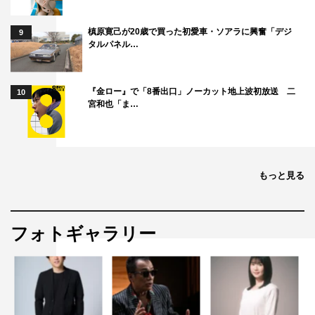
槙原寛己が20歳で買った初愛車・ソアラに興奮「デジ
9
タルパネル…
『金ロー』で「8番出口」ノーカット地上波初放送 二
10
宮和也「ま…
もっと見る
フォトギャラリー