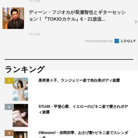
TV LIFE
ディーン・フジオカが長瀬智也とギターセッシ
ョン！『TOKIOカケル』6・21放送...
TV LIFE
Recommended by
ランキング
黒嵜菜々子、ランジェリー姿で色白美ボディ披露
1
STU48・甲斐心愛、イエローのビキニ姿で愛されボデ
2
ィ披露
#Mooove!・赤間四季、おさげ髪×ビキニ姿でスレンダ
3