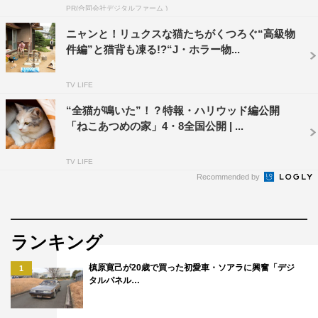
4月8日（土）より新宿武蔵野館ほか全国公開
PR(合同会社デジタルファーム )
ニャンと！リュクスな猫たちがくつろぐ“高級物
＜出演＞
件編”と猫背も凍る!?“J・ホラー物...
伊藤淳史 忽那汐里
戸田昌宏 大久保佳代子／青戸浩香 大嶺創羽 村木藤志
TV LIFE
郎 大山うさぎ
“全猫が鳴いた”！？特報・ハリウッド編公開
田口トモロヲ／木村多江
「ねこあつめの家」4・8全国公開 | ...
公式HP：
http://nekoatsume-movie.com/
TV LIFE
©2017 Hit-Point／『映画ねこあつめ』製作委員会
Recommended by
ランキング
槙原寛己が20歳で買った初愛車・ソアラに興奮「デジ
1
タルパネル…