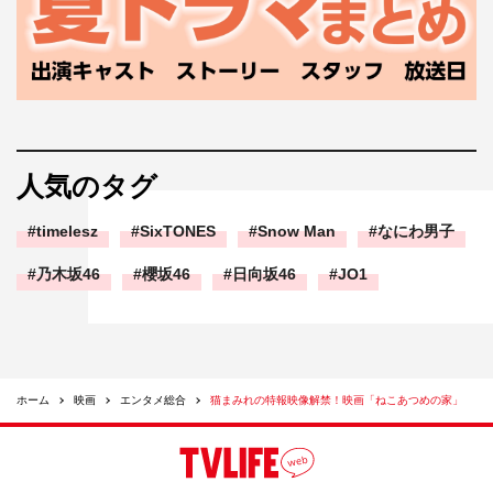
人気のタグ
timelesz
SixTONES
Snow Man
なにわ男子
乃木坂46
櫻坂46
日向坂46
JO1
ホーム
映画
エンタメ総合
猫まみれの特報映像解禁！映画「ねこあつめの家」