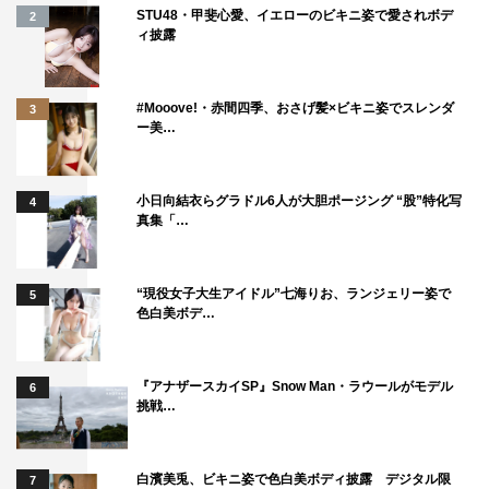
STU48・甲斐心愛、イエローのビキニ姿で愛されボデ
2
ィ披露
#Mooove!・赤間四季、おさげ髪×ビキニ姿でスレンダ
3
ー美…
小日向結衣らグラドル6人が大胆ポージング “股”特化写
4
真集「…
“現役女子大生アイドル”七海りお、ランジェリー姿で
5
色白美ボデ…
『アナザースカイSP』Snow Man・ラウールがモデル
6
挑戦…
白濱美兎、ビキニ姿で色白美ボディ披露 デジタル限
7