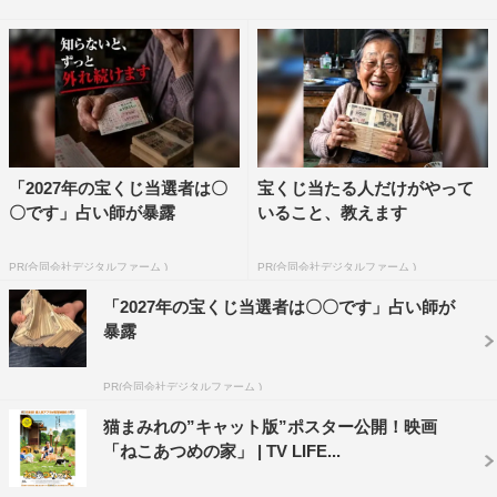
公開された特報には、佐久本が“あつめる”大勢の猫が登
場。屋根に乗ったり、佐久本に体をこすりつけたり、ズラ
ッと並んで一心不乱にえさを食べるなど、猫萌え必至の映
像が凝縮されている。猫にデレデレの佐久本にミチルが
「全然書けてないじゃないですか！」と一喝するシーン
も。
「2027年の宝くじ当選者は〇
宝くじ当たる人だけがやって
〇です」占い師が暴露
いること、教えます
「ねこあつめの家」は、4月8日（土）より、新宿武蔵野館
ほか全国公開。
PR(合同会社デジタルファーム )
PR(合同会社デジタルファーム )
「2027年の宝くじ当選者は〇〇です」占い師が
「ねこあつめの家」特報
暴露
https://youtu.be/e3QumAoiPns
PR(合同会社デジタルファーム )
＜ストーリー＞
若くして新人賞を受賞し、一躍人気作家となった小説家・
猫まみれの”キャット版”ポスター公開！映画
「ねこあつめの家」 | TV LIFE...
佐久本勝（伊藤淳史）。現在は大スランプ中で、ヒマに任
せてエゴサーチをしては、さらにドツボにハマる毎日。担