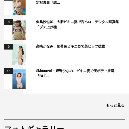
定写真集『純…
似鳥沙也加、大胆ビキニ姿で舌ペロ デジタル写真集
8
「ブチ上げ極…
高崎かなみ、葡萄色ビキニ姿で美ヒップ披露
9
#Mooove!・姫野ひなの、ビキニ姿で美ボディ披露
10
『BLT…
もっと見る