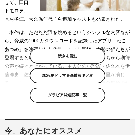
せて、田口
トモロヲ、
木村多江、大久保佳代子ら追加キャストも発表された。
本作は、ただただ猫を眺めるというシンプルな内容なが
ら、脅威の1900万ダウンロードを記録したアプリ「ねこ
あつめ」を映画化した作品。アプリ同様、大勢の猫たちが
続きを読む
登場するということで、早くも全国の猫好きたちから期待
の声が続々と上がっている。主人公の小説家・佐久本を伊
藤淳史、佐久本の担当編集者・ミチルを忽那汐里が演じ
2026夏ドラマ最新情報まとめ
る。ストーリーは、スランプに陥る佐久本が気分転換のた
めに引っ越した先が猫だらけだった…というもの。
グラビア関連記事一覧
今回、新たに発表されたキャストは、田口トモロヲ、木
村多江、大久保佳代子の3名。田口はミチルの先輩編集
者・浅草、木村は佐久本に助言するペットショップ店主・
今、あなたにオススメ
洋子、大久保はおかしな不動産屋を演じる。