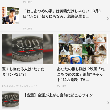
TV LIFE
当編集者のミチル（忽那汐里）は、そんな佐久本を励ます
「ねこあつめの家」は美猫だけじゃない！3月3
が、若さあふれる熱血アドバイスは、逆に佐久本には苦し
日“ひにゃ”祭りにちなみ、忽那汐里＆...
いだけだった。ある日、不思議な占い師から予言を受けた
佐久本は、おかしな不動産屋（大久保佳代子）の勧めで片
TV LIFE
田舎の古民家に逃げるように移り住む。しかし、場所は変
われど暮らしは変わらず、生活は下降線をたどるいっぽう
で、ミチルの先輩編集者・浅草（田口トモロヲ）には見放
されたようだ。そんなある日、途方に暮れて縁側で庭を眺
めていた佐久本の前に1匹の猫がふらりと現れるが、しば
し見つめ合ったのち猫は庭から出て行ってしまう。猫にも
宝くじ当たる人は“たまた
あなたの推し猫は!?映画「ね
見捨てられたと落ち込む佐久元は、どうしても猫が気にな
ま”じゃない?!
こあつめの家」追加“キャッ
ト”12匹発表 | TV ...
ってしまい、ペットショップの店主・洋子（木村多江）か
PR(合同会社デジタルファーム )
TV LIFE
らアドバイスを受けて庭作りを開始。こうして、若き小説
家の「ねこあつめ」の生活が始まった。
【当選】金運が上がる直前に起こるサイン
映画「ねこあつめの家」