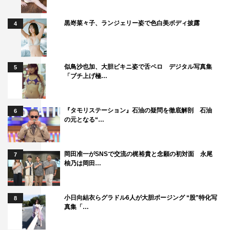
黒嵜菜々子、ランジェリー姿で色白美ボディ披露
4
似鳥沙也加、大胆ビキニ姿で舌ペロ デジタル写真集
5
「ブチ上げ極…
『タモリステーション』石油の疑問を徹底解剖 石油
6
の元となる“…
岡田准一がSNSで交流の梶裕貴と念願の初対面 永尾
7
柚乃は岡田…
小日向結衣らグラドル6人が大胆ポージング “股”特化写
8
真集「…