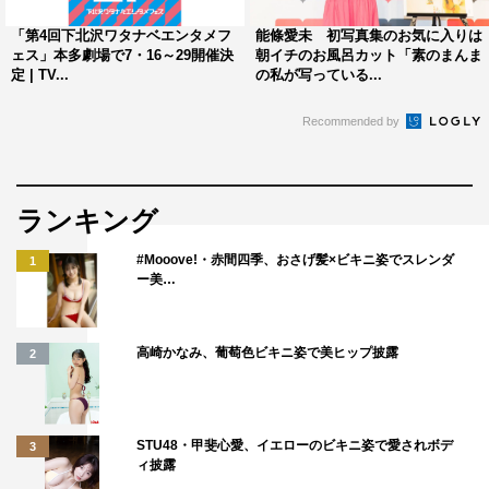
「第4回下北沢ワタナベエンタメフ
能條愛未 初写真集のお気に入りは
ェス」本多劇場で7・16～29開催決
朝イチのお風呂カット「素のまんま
定 | TV...
の私が写っている...
Recommended by
ランキング
#Mooove!・赤間四季、おさげ髪×ビキニ姿でスレンダ
1
ー美…
高崎かなみ、葡萄色ビキニ姿で美ヒップ披露
2
STU48・甲斐心愛、イエローのビキニ姿で愛されボデ
3
ィ披露