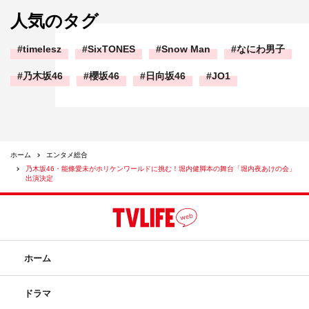
人気のタグ
timelesz
SixTONES
Snow Man
なにわ男子
乃木坂46
櫻坂46
日向坂46
JO1
ホーム
エンタメ総合
乃木坂46・能條愛未がホリケンワールドに挑む！堀内健脚本の舞台「堀内夜あけの会」
出演決定
ホーム
ドラマ