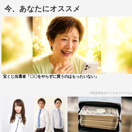
第4回となる今回は、4回目のタッグとなる出川哲朗、伊
今、あなたにオススメ
藤修子に加え、乃木坂46・能條愛未が「堀内夜あけの会」
に初登場。さらに、さらに昨年夏『ドラゴンクエスト ラ
イブスペクタクルツアー』主役 の勇者役で注目を浴びた
松浦司も出演する。ほかにも、注目の女優、若手俳優、小
劇場のクセ者などが集結し、唯一無二のホリケンワールド
の舞台化に挑む。
なお、チケットのファンクラブ先行販売が1月24日
（火）ひる12時から受け付け開始。
宝くじ当選者「〇〇をやらずに買うのはもったいない」
WE!プレミアム：https://wepremium.jp/
PR(合同会社デジタルファーム )
乃木坂46Mobile：http://sp.nogizaka46.com/