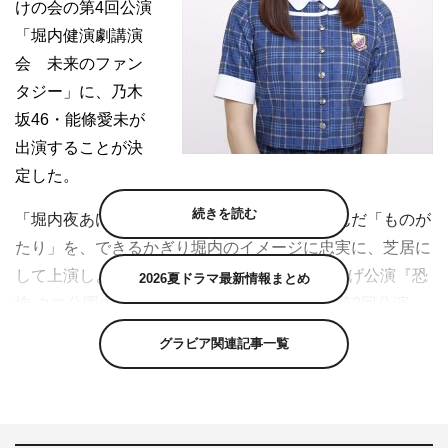
けの会の第4回公演
「堀内健演劇講演
会 未来のファン
タジー」に、乃木
坂46・能條愛未が
出演することが決
定した。
続きを読む
「堀内夜あけの会」は、堀内の頭の中に浮かんだ「ものが
たり」を、できるかぎり堀内のイメージに忠実に、芝居に
して上演しようという試み。2014年5月に旗揚げ公演『恐
2026夏ドラマ最新情報まとめ
怖 タコ公園のタコ女』を行い、2015年8月に第2回公演
『オマエは渋谷の夜回りおじさんじゃない!!』、2016年4
グラビア関連記事一覧
～5月に第3回公演『なりたい自分にな～れ！』を下北沢・
本多劇場で上演し、斬新極まりない“ホリケンワールド”全
開の舞台で見る者に衝撃を与えてきた。