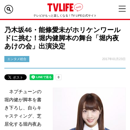
テレビがもっと楽しくなる！TV LIFE公式サイト
乃木坂46・能條愛未がホリケンワール
ドに挑む！堀内健脚本の舞台「堀内夜
あけの会」出演決定
エンタメ総合
2017年01月23日
ネプチューンの
堀内健が脚本を書
き下ろし、自らキ
ャスティング、芝
居化する堀内夜あ