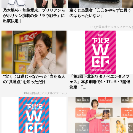
乃木坂46・能條愛未、ブリリアンら
宝くじ当選者「〇〇をやらずに買う
アイドル
ネプチューン
乃木坂46
がホリケン演劇の会『ラヴ戦争』に
のはもったいない」
出演決定 | ...
伊藤修子
出川哲朗
堀内健
PR(合同会社デジタルファーム )
“宝くじは運じゃなかった”当たる人
「第3回下北沢ワタナベエンタメフ
の“共通点”を知っただけ
ェス」本多劇場で4・17～5・7開催
決定 | T...
PR(合同会社デジタルファーム )