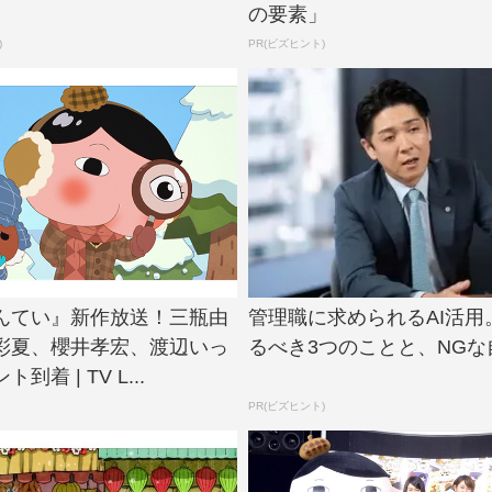
の要素」
)
PR(ビズヒント)
んてい』新作放送！三瓶由
管理職に求められるAI活用
彩夏、櫻井孝宏、渡辺いっ
るべき3つのことと、NGな
着 | TV L...
PR(ビズヒント)