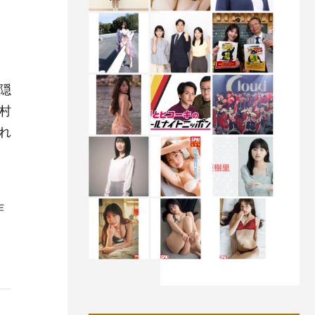
隠
村
れ
、
作