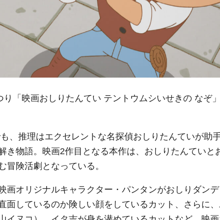
つり「映画おしりたんてい テントウムシいせきの なぞ
でも、推理はエクセレントな名探偵おしりたんていが助
解き物語。映画2作目となる本作は、おしりたんていと
む冒険活劇となっている。
映画オリジナルキャラクター・パンタンがおしりダンデ
直面しているのか険しい顔をしているカット、さらに、
山イヌコ）、イタ吉が身を潜めているカットなど、映画