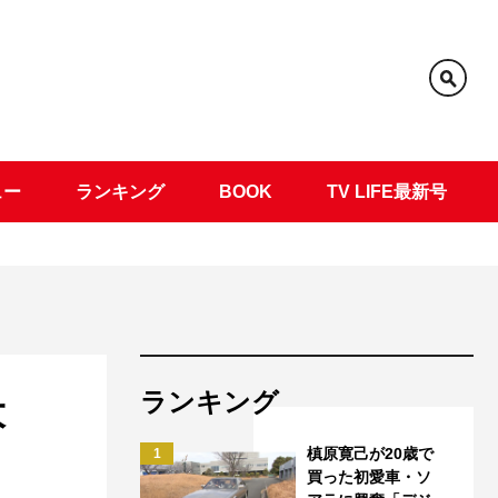
ュー
ランキング
BOOK
TV LIFE最新号
ランキング
大
槙原寛己が20歳で
1
買った初愛車・ソ