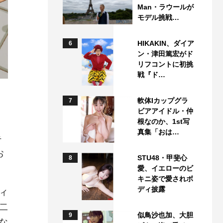
Man・ラウールが
モデル挑戦…
HIKAKIN、ダイア
6
ン・津田篤宏がド
リフコントに初挑
戦『ド…
」
軟体Iカップグラ
7
ビアアイドル・仲
根なのか、1st写
真集「おは…
手
お
STU48・甲斐心
8
愛、イエローのビ
キニ姿で愛されボ
ディ披露
ィ
二
似鳥沙也加、大胆
9
な