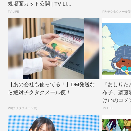
規場面カット公開 | TV LI...
TV LIFE
PR(チクタクメール便
【あの会社も使ってる！】DM発送な
『おしりた
ら絶対チクタクメール便！
布子、齋藤
けいのコメント到
PR(チクタクメール便)
TV LIFE