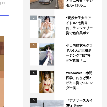
アラに興奮「デジ
月11日
タルパネル…
“現役女子大生ア
2
イドル”七海り
お、ランジェリー
姿で色白美ボデ…
小日向結衣らグラ
3
ドル6人が大胆ポ
ージング “股”特
化写真集「…
#Mooove!・赤間
4
四季、おさげ髪×
ビキニ姿でスレン
ダー美…
『アナザースカイ
5
SP』Snow