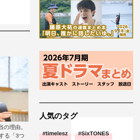
人気のタグ
当の理由。
timelesz
SixTONES
する「3つ