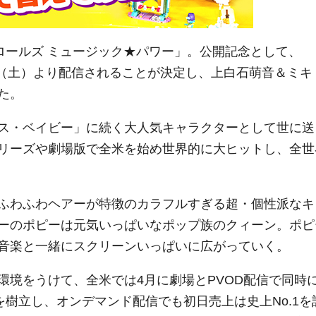
ロールズ ミュージック★パワー」。公開記念として、
12日（土）より配信されることが決定し、上白石萌音＆ミキ
た。
ス・ベイビー」に続く大人気キャラクターとして世に送
リーズや劇場版で全米を始め世界的に大ヒットし、全世
ふわふわヘアーが特徴のカラフルすぎる超・個性派なキ
ーのポピーは元気いっぱいなポップ族のクィーン。ポピ
音楽と一緒にスクリーンいっぱいに広がっていく。
環境をうけて、全米では4月に劇場とPVOD配信で同時
を樹立し、オンデマンド配信でも初日売上は史上No.1を