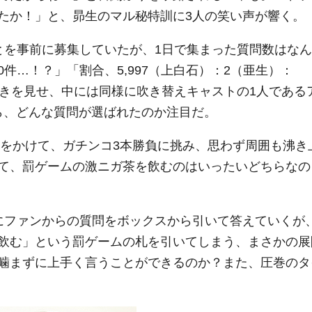
たか！」と、昴生のマル秘特訓に3人の笑い声が響く。
とを事前に募集していたが、1日で集まった質問数はなん
00件…！？」「割合、5,997（上白石）：2（亜生）：
驚きを見せ、中には同様に吹き替えキャストの1人である
から、どんな質問が選ばれたのか注目だ。
”をかけて、ガチンコ3本勝負に挑み、思わず周囲も沸き
て、罰ゲームの激ニガ茶を飲むのはいったいどちらなの
にファンからの質問をボックスから引いて答えていくが
飲む」という罰ゲームの札を引いてしまう、まさかの展
噛まずに上手く言うことができるのか？また、圧巻のタ