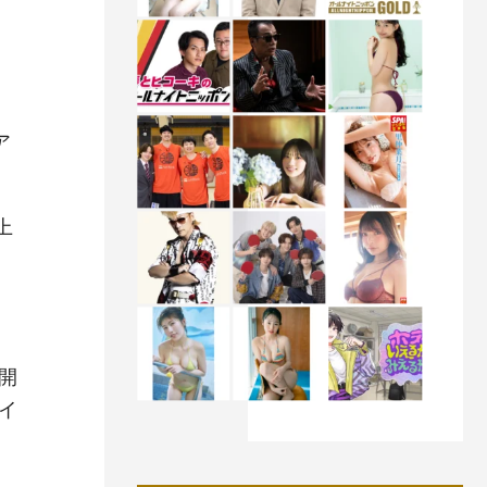
ア
上
、
開
イ