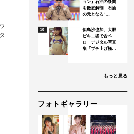
ョン』石油の疑問
を徹底解剖 石油
の元となる“…
ウ
似鳥沙也加、大胆
10
タ
ビキニ姿で舌ペ
ロ デジタル写真
集「ブチ上げ極…
もっと見る
フォトギャラリー