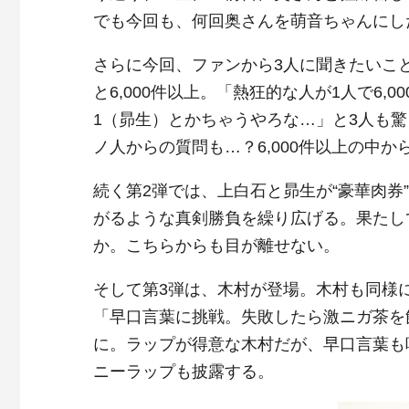
でも今回も、何回奥さんを萌音ちゃんにし
さらに今回、ファンから3人に聞きたいこ
と6,000件以上。「熱狂的な人が1人で6,0
1（昴生）とかちゃうやろな…」と3人も
ノ人からの質問も…？6,000件以上の中
続く第2弾では、上白石と昴生が“豪華肉券
がるような真剣勝負を繰り広げる。果たし
か。こちらからも目が離せない。
そして第3弾は、木村が登場。木村も同様
「早口言葉に挑戦。失敗したら激ニガ茶を
に。ラップが得意な木村だが、早口言葉も
ニーラップも披露する。