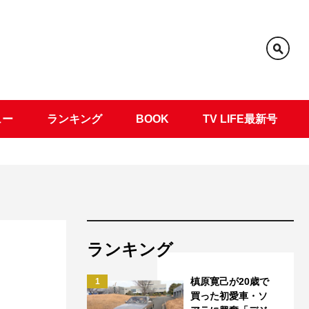
ュー
ランキング
BOOK
TV LIFE最新号
ランキング
槙原寛己が20歳で
1
買った初愛車・ソ