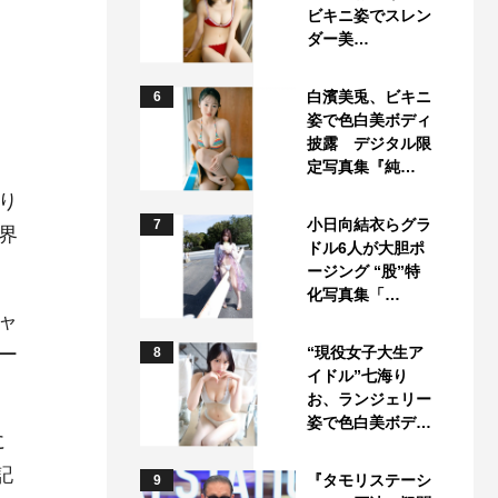
ビキニ姿でスレン
ダー美…
白濱美兎、ビキニ
6
姿で色白美ボディ
披露 デジタル限
定写真集『純…
り
小日向結衣らグラ
7
界
ドル6人が大胆ポ
ージング “股”特
化写真集「…
ャ
ー
“現役女子大生ア
8
イドル”七海り
お、ランジェリー
姿で色白美ボデ…
に
記
『タモリステーシ
9