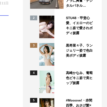
アラに興奮「デジ
月11日
タルパネル…
STU48・甲斐心
2
愛、イエローのビ
キニ姿で愛されボ
ディ披露
黒嵜菜々子、ラン
3
ジェリー姿で色白
美ボディ披露
高崎かなみ、葡萄
4
色ビキニ姿で美ヒ
ップ披露
#Mooove!・赤間
5
四季、おさげ髪×