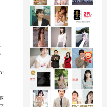
ト
い
で
振
マ