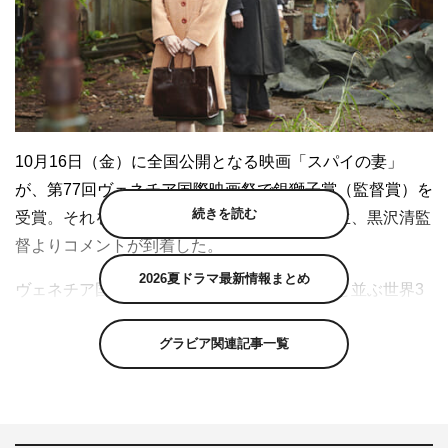
10月16日（金）に全国公開となる映画「スパイの妻」
が、第77回ヴェネチア国際映画祭で銀獅子賞（監督賞）を
続きを読む
受賞。それを受けて、出演の蒼井優と高橋一生、黒沢清監
督よりコメントが到着した。
2026夏ドラマ最新情報まとめ
ヴェネチア国際映画祭は、カンヌ・ベルリンと並ぶ世界3
大映画祭のひとつであり、世界最古と呼ばれる歴史深い映
グラビア関連記事一覧
画祭だ。そのメインであるコンペティション部門に、唯一
の日本映画として選出された本作。
9月9日（水）に開催されたワールドプレミアは早々に完売
となり、世界の黒沢ファンが駆けつけ、監督・キャスト不