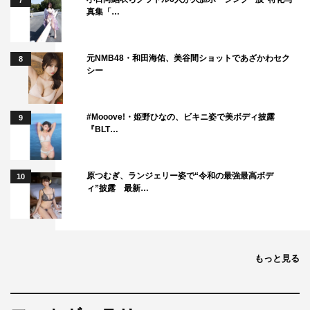
7
真集「…
元NMB48・和田海佑、美谷間ショットであざかわセク
8
シー
キャスト：蒼井優 高橋一生
#Mooove!・姫野ひなの、ビキニ姿で美ボディ披露
9
『BLT…
東出昌大 坂東龍汰 恒松祐里 笹野高史
監督：黒沢清
原つむぎ、ランジェリー姿で“令和の最強最高ボデ
10
脚本：濱口竜介 野原位 黒沢清
ィ”披露 最新…
音楽：長岡亮介
配給：ビターズ・エンド
配給協力：『スパイの妻』プロモーションパートナーズ
もっと見る
＜ストーリー＞