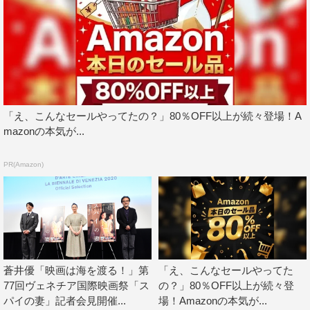
かたちで組み合わさった結果だと思っています。映画の可
能性は無限なのだと、この歳になって実感しました」と述
べた。
「え、こんなセールやってたの？」80％OFF以上が続々登場！A
mazonの本気が...
PR(Amazon)
蒼井優「映画は海を渡る！」第
「え、こんなセールやってた
77回ヴェネチア国際映画祭「ス
の？」80％OFF以上が続々登
蒼井は「ケイト・ブランシェットさんから監督のお名前が
パイの妻」記者会見開催...
場！Amazonの本気が...
呼ばれた瞬間、現場の片隅でモニターを静かに並んで見つ