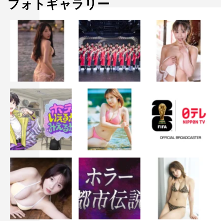
フォトギャラリー
1940年、神戸で貿易商を営む優作は、赴いた満州で偶然
恐ろしい国家機密を知り、正義のため、事の顛末を世に知
らしめようとする。聡子は反逆者と疑われる夫を信じ、ス
パイの妻と罵られようとも、その身が破滅することも厭わ
ず、ただ愛する夫とともに生きることを心に誓う。太平洋
戦争開戦間近の日本で、夫婦の運命は時代の荒波に飲まれ
ていく……。
＜WEB＞
公式サイト：
http://wos.bitters.co.jp/
©2020 NHK, NEP, Incline, C&I