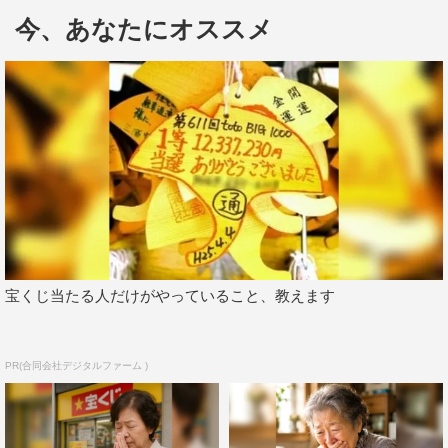
今、あなたにオススメ
在にもかかわらず、上映後はあたたかな拍手の音が響いた
という。
宝くじ当たる人だけがやっていること、教えます
PR(合同会社デジタルファーム )
上映後の評価も上々で「近年の黒沢作品の最高傑作！」
（Indiewire）、「純粋に楽しむことができ、国際的にも受
け入れられるエンタテインメント」（Variety）、「黒沢監