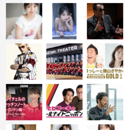
坂東龍汰
東出昌大
蒼井優
高橋一生
黒沢清