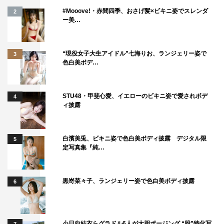
#Mooove!・赤間四季、おさげ髪×ビキニ姿でスレンダ
2
ー美…
“現役女子大生アイドル”七海りお、ランジェリー姿で
3
色白美ボデ…
＜作品情報＞
STU48・甲斐心愛、イエローのビキニ姿で愛されボデ
4
ィ披露
「スパイの妻」
2020年10月16日（金）新宿ピカデリー他全国ロードショ
ー
白濱美兎、ビキニ姿で色白美ボディ披露 デジタル限
5
定写真集『純…
黒嵜菜々子、ランジェリー姿で色白美ボディ披露
6
小日向結衣らグラドル6人が大胆ポージング “股”特化写