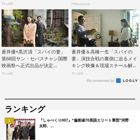
TV LIFE
PR(Amazon)
められていた、監督と奥様の後ろ姿を思い出しました。た
くさんの映画仲間から連絡が入り、みんなとても興奮し、
感動し、喜んでいます」と喜びのコメント。
高橋は「この作品が世界で評価されることを嬉しく思いま
す。黒沢監督のもと、あの空間、あのスタッフ、キャスト
蒼井優×黒沢清「スパイの妻」
蒼井優＆高橋一生「スパイの
と共に作品を作り上げていく時間は、最高の体験でした」
第68回サン・セバスチャン国際
妻」演技合戦の裏側に迫るメイ
と撮影を感慨深く振り返っていた。
映画祭へ正式出品が決定...
キング映像＆現場スチール解...
TV LIFE
TV LIFE
そんな世界各国から称賛を浴びた「スパイの妻」は、いよ
Recommended by
いよ日本でも10月16日（金）に全国公開となる。
ランキング
『しゃべくり007』“偏差値70英語エリート軍団”河野
1
太郎、…