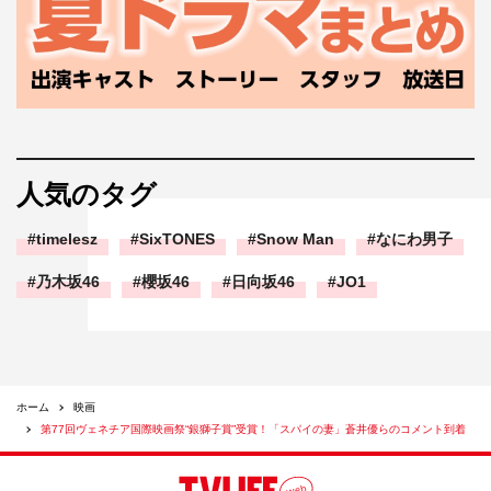
人気のタグ
timelesz
SixTONES
Snow Man
なにわ男子
乃木坂46
櫻坂46
日向坂46
JO1
ホーム
映画
第77回ヴェネチア国際映画祭“銀獅子賞”受賞！「スパイの妻」蒼井優らのコメント到着