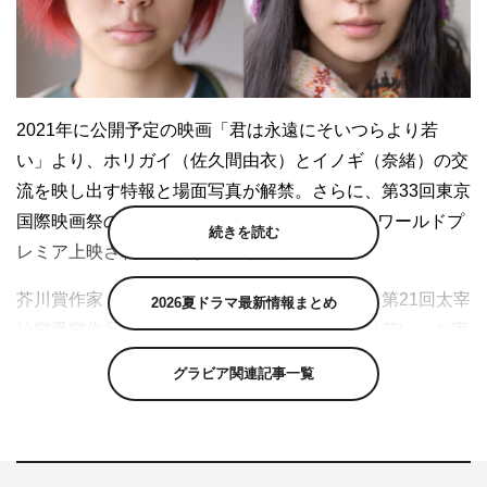
2021年に公開予定の映画「君は永遠にそいつらより若
い」より、ホリガイ（佐久間由衣）とイノギ（奈緒）の交
流を映し出す特報と場面写真が解禁。さらに、第33回東京
国際映画祭の「TOKYOプレミア2020」にて、ワールドプ
続きを読む
レミア上映されることが発表された。
芥川賞作家・津村記久子のデビュー作にして、第21回太宰
2026夏ドラマ最新情報まとめ
治賞受賞作品である「君は永遠にそいつらより若い」を実
写映画化した本作。卒業間近の大学生である主人公・ホリ
グラビア関連記事一覧
ガイがなんとなく過ごす日常の中で、ふとした折に「暴
力」「児童虐待」「ネグレクト」などの社会の闇と、それ
に伴うやり切れない「哀しみ」に直面する物語だ。