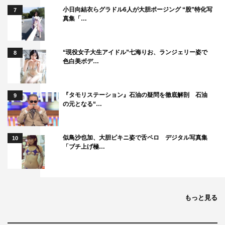
小日向結衣らグラドル6人が大胆ポージング “股”特化写
7
真集「…
“現役女子大生アイドル”七海りお、ランジェリー姿で
8
色白美ボデ…
＜イベント情報＞
『タモリステーション』石油の疑問を徹底解剖 石油
9
「第33回東京国際映画祭」
の元となる“…
2020年10月31日（土）〜11月9日（月）東京・六本木ヒ
ルズ、EXシアター六本木ほか
似鳥沙也加、大胆ビキニ姿で舌ペロ デジタル写真集
10
「ブチ上げ極…
公式サイト：
https://2020.tiff-jp.net/
＜作品情報＞
もっと見る
「君は永遠にそいつらより若い」
2021年全国公開予定