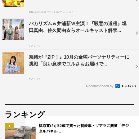
PR(合同会社デジタルファーム )
さらに、本作が第33回東京国際映画祭にて、ワールドプレ
ミア上映されることが決定した。今回は、昨年まで実施し
バカリズム＆井浦新Ｗ主演！『殺意の道程』堀
田真由、佐久間由衣らオールキャスト解禁...
ていた「インターナショナル・コンペティション」、アジ
アの新鋭監督の作品を集めた「アジアの未来」、日本映画
TV LIFE
の気鋭作品をそろえた「日本映画スプラッシュ」の3部門
を「TOKYOプレミア2020」という1つのショウケース部
奈緒が『ZIP！』10月の金曜パーソナリティーに
挑戦「良い意味でユルさもお届けで...
門に統合。同部門の全作品を対象とした観客賞も設けられ
るという。詳細は、イベント公式サイトを参照。
TV LIFE
Recommended by
ランキング
槙原寛己が20歳で買った初愛車・ソアラに興奮「デジ
1
タルパネル…