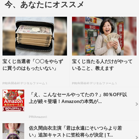
今、あなたにオススメ
宝くじ当選者「〇〇をやらず
宝くじ当たる人だけがやって
に買うのはもったいない」
いること、教えます
PR(合同会社デジタルファーム )
PR(合同会社デジタルファーム )
「え、こんなセールやってたの？」80％OFF以
そんなホリガイを演じるのは、佐久間由衣。バイトと学校
上が続々登場！Amazonの本気が...
と下宿を行き来し、友人とぐだぐだした毎日を過ごしてい
る中、奈緒演じる同じ大学のイノギと知り合い、過去に痛
PR(Amazon)
ましい経験をもつ彼女と独特な関係を紡いでいく。
佐久間由衣主演「君は永遠にそいつらより若
今回解禁された特報は、ホリガイのナレーションから始ま
い」追加キャストに笠松将らが決定 | T...