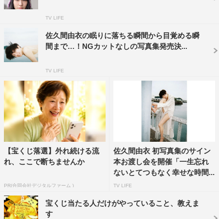
り、その後は台詞をほぼ排除し映像と音楽を中心に構成。
TV LIFE
ホリガイとイノギの交流や、小日向星一、笠松将、葵揚、
森田想らの登場シーンも織り込まれ、いくつかのカットは
佐久間由衣の眠りに落ちる瞬間から目覚める瞬
間まで…！NGカットなしの写真集発売決...
不穏な空気も感じさせるものになっている。併せて解禁さ
れた場面写真も、そんな彼らの日常をうかがい知ることが
TV LIFE
できるものだ。
【宝くじ落選】外れ続ける流
佐久間由衣 初写真集のサイン
れ、ここで断ちませんか
本お渡し会を開催「一生忘れ
ないとてつもなく幸せな時間...
PR(合同会社デジタルファーム )
TV LIFE
宝くじ当たる人だけがやっていること、教えま
す