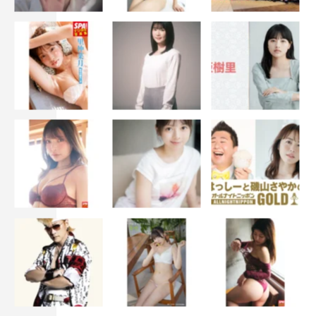
配給：Atemo
＜WEB＞
公式サイト：
https://www.kimiwaka.com/
©「君は永遠にそいつらより若い」製作委員会
佐久間由衣
奈緒