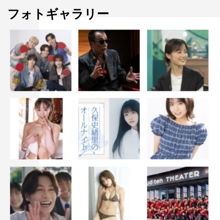
フォトギャラリー
出演：佐久間由衣 奈緒
小日向星一 笠松将 葵揚 森田想
監督・脚本：吉野竜平
原作：津村記久子『君は永遠にそいつらより若い』 （ち
くま文庫）