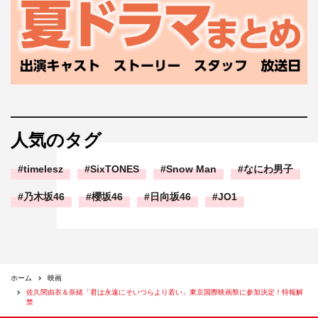
人気のタグ
timelesz
SixTONES
Snow Man
なにわ男子
乃木坂46
櫻坂46
日向坂46
JO1
ホーム
映画
佐久間由衣＆奈緒「君は永遠にそいつらより若い」東京国際映画祭に参加決定！特報解
禁