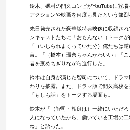
鈴木、磯村の開久コンビがYouTubeに
アクションや映画を何度も見たという熱烈
先日発売された豪華版特典映像に収録され
ンキャストたちに「おもんない（トークが
「（いじられまくっていた分）俺たちは逆
言。「（橋本）環奈ちゃんかわいい」「こ
者を褒めちぎりながら進行した。
鈴木は自身が演じた智司について、ドラマ
わりを披露。また、ドラマ版で開久高校を
「もしも話」をトークする場面も。
鈴木が「（智司・相良は）一緒にいただろ
人になっていたから、働いている工場の工
ね」と語った。