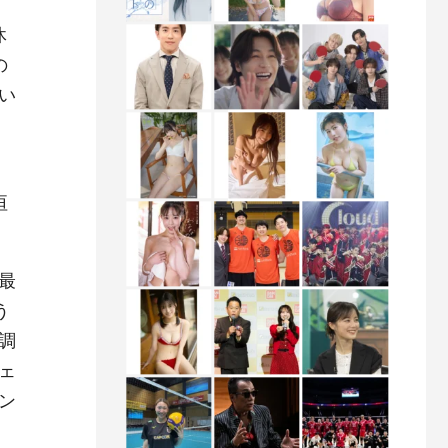
休
の
い
垣
最
う
調
ェ
ン