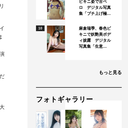
ビキニ姿で舌ペ
リ
ロ デジタル写真
集「ブチ上げ極…
イ
麻倉瑞季、春色ビ
10
キニで妖艶美ボデ
は
ィ披露 デジタル
写真集「生意…
演
もっと見る
だ
フォトギャラリー
大