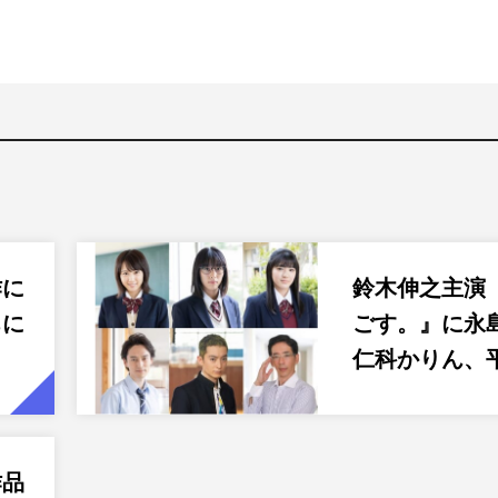
作に
鈴木伸之主演
ちに
ごす。』に永
仁科かりん、
作品