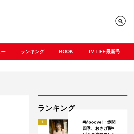
ュー
ランキング
BOOK
TV LIFE最新号
ランキング
#Mooove!・赤間
1
四季、おさげ髪×