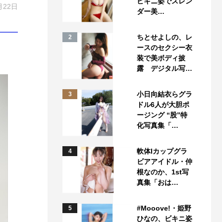
ビキニ姿でスレン
月22日
ダー美…
ちとせよしの、レ
2
ースのセクシー衣
装で美ボディ披
露 デジタル写…
小日向結衣らグラ
3
ドル6人が大胆ポ
ージング “股”特
化写真集「…
軟体Iカップグラ
4
ビアアイドル・仲
根なのか、1st写
真集「おは…
#Mooove!・姫野
5
ひなの、ビキニ姿