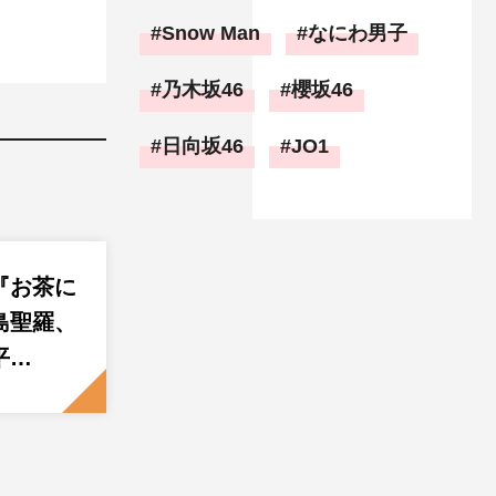
Snow Man
なにわ男子
乃木坂46
櫻坂46
日向坂46
JO1
『お茶に
島聖羅、
平…