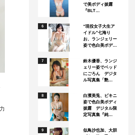
で美ボディ披露
『BLT…
“現役女子大生ア
6
イドル”七海り
お、ランジェリー
姿で色白美ボデ…
鈴木優香、ランジ
7
ェリー姿でベッド
にごろん デジタ
ル写真集「艶…
、
白濱美兎、ビキニ
8
姿で色白美ボディ
力
披露 デジタル限
定写真集『純…
ン
似鳥沙也加、大胆
9