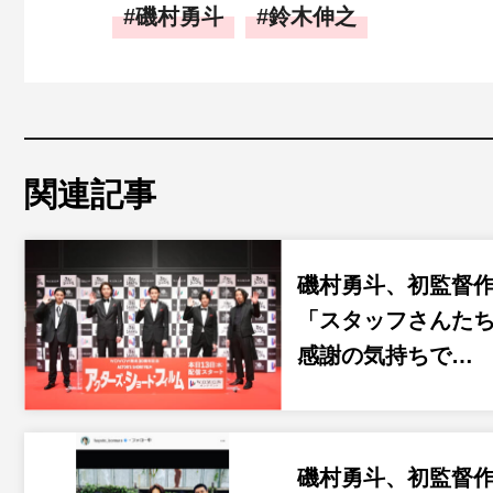
磯村勇斗
鈴木伸之
関連記事
磯村勇斗、初監督
「スタッフさんた
感謝の気持ちで…
磯村勇斗、初監督