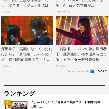
し ポスタービジュアルには...
場！Amazonの本気が...
TV LIFE
PR(Amazon)
「劇場版 ルパンの娘」
2021年10月15日（金）全国ロードショー
出演：深田恭子、瀬戸康史、橋本環奈、小沢真珠、栗原
類、どんぐり（竹原芳子）、観月ありさ、市村正親、藤岡
弘、、大貫勇輔、小畑乃々、太田莉菜、マルシア、信太昌
深田恭子「笑顔になっていただ
「劇場版 ルパンの娘」深田恭
之、我修院達也、麿赤兒、渡部篤郎
けたら」「劇場版 ルパンの
子、瀬戸康史、橋本環奈らによ
娘」特別映像“感動のフィナ...
るキャラクター解説映像解...
監督：武内英樹
TV LIFE
TV LIFE
脚本：徳永友一
Recommended by
原作：横関大「ルパンの娘」シリーズ（講談社文庫刊）
公式HP：https://lupin-no-musume-movie.com/
ランキング
公式Twitter：@lupin_no_musume
公式Instagram：lupin_no_musume
『しゃべくり007』“偏差値70英語エリート軍団”河野
1
太郎、…