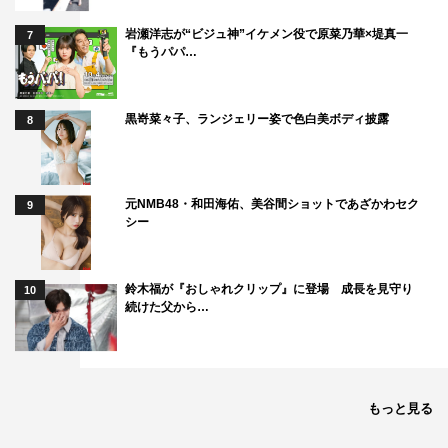
瀬戸康史
藤岡弘、
観月ありさ
岩瀬洋志が“ビジュ神”イケメン役で原菜乃華×堤真一
7
『もうパパ…
黒嵜菜々子、ランジェリー姿で色白美ボディ披露
8
元NMB48・和田海佑、美谷間ショットであざかわセク
9
シー
鈴木福が『おしゃれクリップ』に登場 成長を見守り
10
続けた父から…
もっと見る