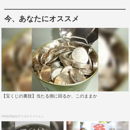
今、あなたにオススメ
新たに出演が発表された岡田が演じるのは、謎の大道芸
人・月島俊哉。岡田自身も「どう話したらいいかすごく考
えたのですが…。多くは語ることができない秘密が多い役
です」と口を紡ぐほどの物語の根幹に関わる重要人物だ。
劇中では、実際に大道芸にも初挑戦したという岡田。「本
当は吹き替えでやることを考えてもらっていたのですが、
できる範囲のことは全部自分でやろうと思い、家で結構特
【宝くじの裏技】当たる側に回るか、このままか
訓をして、ある程度はできるようになりました」と振り返
り、実際にはほとんど吹き替えを使うことなく大道芸を披
露するシーンの撮影に挑んだという。
PR(合同会社デジタルファーム )
解禁となった場面写真は、深田演じる華の“泥棒スーツ”変