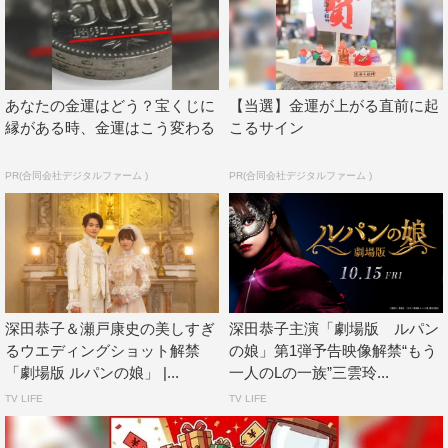
身シーンを切り取ったカットや、Lの一族が華と和馬の新
婚旅行で訪れたディーベンブルク王国でのワンシーンを映
し出したカット。
あなたの金運はどう？宝くじに
【当選】金運が上がる直前に起
縁がある時、金運はこう変わる
こるサイン
PR(合同会社デジタルファーム )
PR(合同会社デジタルファーム )
深田恭子＆瀬戸康史の美しすぎ
深田恭子主演「劇場版 ルパン
るウエディングショット解禁
の娘」第1弾予告映像解禁“もう
「劇場版 ルパンの娘」 |...
一人のLの一族”三雲玲...
TV LIFE
TV LIFE
史上最大のお宝である王家の秘宝を盗み出すため、難攻不