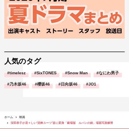
人気のタグ
timelesz
SixTONES
Snow Man
なにわ男子
乃木坂46
櫻坂46
日向坂46
JO1
ホーム
映画
深田恭子が凛々しい“泥棒スーツ”姿に変身「劇場版 ルパンの娘」場面写真解禁