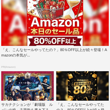
落の城への潜入方法を会議中のLの一族と、世界を股に掛
ける大泥棒・円城寺豪（市村正親）。いつになく真剣な一
族の様子から、ミッションの困難さが感じ取れる。さら
に、目の前の何かに驚く華、和馬、杏の家族ショットも。
周囲の人々からも、異国の雰囲気が感じ取れるカットとな
っており、海外での壮大な物語に期待が高まる。
「え、こんなセールやってたの？」80％OFF以上が続々登場！A
mazonの本気が...
PR(Amazon)
サカナクションが「劇場版 ル
「え、こんなセールやってた
パンの娘」主題歌を書き下ろ
の？」80％OFF以上が続々登