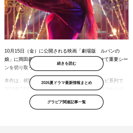
10月15日（金）に公開される映画「劇場版 ルパンの
娘」に岡田義徳が出演することが決定。合わせて重要シー
続きを読む
ンを切り取った場面写真も解禁された。
本作は、横関大の同名小説を原作に、フジテレビ系列で
2026夏ドラマ最新情報まとめ
2019年7月期に1作目、翌2020年に2作目が放送されたド
ラマ『ルパンの娘』の劇場版。ドラマでは、代々泥棒一家
グラビア関連記事一覧
である“Lの一族”の娘・三雲華（深田恭子）と、代々警察
一家の息子・桜庭和馬（瀬戸康史）の禁断の恋の行方とと
もに、全力でふざけるキャストの好演や、泥棒スーツに身
をまとった激しいアクションと独特なポージング、そして