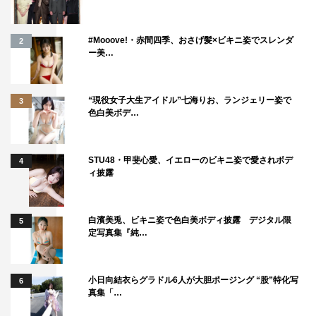
この記事の写真
#Mooove!・赤間四季、おさげ髪×ビキニ姿でスレンダ
2
ー美…
“現役女子大生アイドル”七海りお、ランジェリー姿で
3
©横関大/講談社 ©2021「劇場版 ルパンの娘」製作委員会
色白美ボデ…
STU48・甲斐心愛、イエローのビキニ姿で愛されボデ
4
ィ披露
白濱美兎、ビキニ姿で色白美ボディ披露 デジタル限
5
どんぐり
マルシア
大貫勇輔
定写真集『純…
小沢真珠
市村正親
栗原類
小日向結衣らグラドル6人が大胆ポージング “股”特化写
6
真集「…
橋本環奈
深田恭子
渡部篤郎