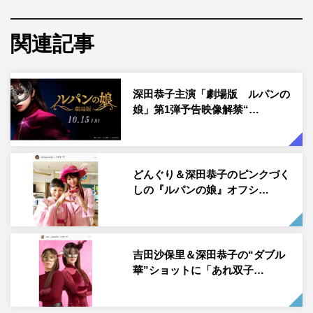
ミュージカル演出が話題を呼んだ。
関連記事
そんな『ルパンの娘』の続編にして最終章となる劇場版の
舞台は、異国の地「ディーベンブルク王国」。ある日、L
の一族の父・尊（渡部篤郎）が突然「泥棒引退」を宣言
深田恭子主演「劇場版 ルパンの
し、これまで迷惑をかけてきた華と和馬にちょっと遅めの
娘」第1弾予告映像解禁“…
新婚旅行をプレゼントするが、本当の目的は、王国に眠る
史上最大のお宝。さらに、華も知らない一族最大の謎に迫
ることに。
どんぐり＆深田恭子のピンクづく
しの『ルパンの娘』オフシ…
吉田沙保里＆深田恭子の“ダブル
華”ショットに「あれ双子…