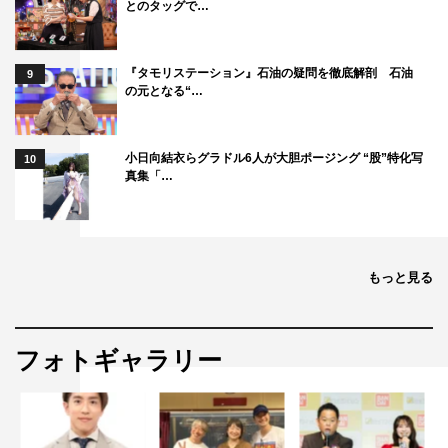
とのタッグで…
『タモリステーション』石油の疑問を徹底解剖 石油
9
の元となる“…
小日向結衣らグラドル6人が大胆ポージング “股”特化写
10
真集「…
もっと見る
フォトギャラリー