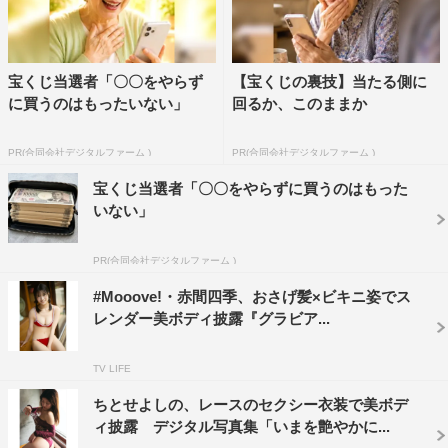
宝くじ当選者「〇〇をやらず
【宝くじの裏技】当たる側に
に買うのはもったいない」
回るか、このままか
PR(合同会社デジタルファーム )
PR(合同会社デジタルファーム )
宝くじ当選者「〇〇をやらずに買うのはもった
いない」
PR(合同会社デジタルファーム )
#Mooove!・赤間四季、おさげ髪×ビキニ姿でス
レンダー美ボディ披露『グラビア...
TV LIFE
ちとせよしの、レースのセクシー衣装で美ボデ
ィ披露 デジタル写真集「いまを艶やかに...