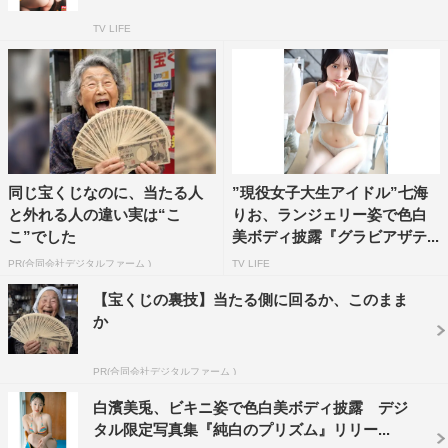
TV LIFE
同じ宝くじなのに、当たる人
”現役女子大生アイドル”七海
と外れる人の違い実は“こ
りお、ランジェリー姿で色白
こ”でした
美ボディ披露『グラビアザテ...
PR(合同会社デジタルファーム )
TV LIFE
【宝くじの裏技】当たる側に回るか、このまま
か
PR(合同会社デジタルファーム )
白濱美兎、ビキニ姿で色白美ボディ披露 デジ
タル限定写真集『純白のプリズム』リリー...