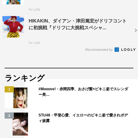
TV LIFE
HIKAKIN、ダイアン・津田篤宏がドリフコント
に初挑戦『ドリフに大挑戦スペシャ...
TV LIFE
Recommended by
ランキング
#Mooove!・赤間四季、おさげ髪×ビキニ姿でスレンダ
1
ー美…
STU48・甲斐心愛、イエローのビキニ姿で愛されボデ
2
ィ披露