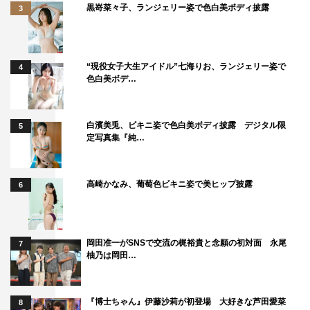
黒嵜菜々子、ランジェリー姿で色白美ボディ披露
3
“現役女子大生アイドル”七海りお、ランジェリー姿で
4
色白美ボデ…
白濱美兎、ビキニ姿で色白美ボディ披露 デジタル限
5
定写真集『純…
高崎かなみ、葡萄色ビキニ姿で美ヒップ披露
6
岡田准一がSNSで交流の梶裕貴と念願の初対面 永尾
7
柚乃は岡田…
『博士ちゃん』伊藤沙莉が初登場 大好きな芦田愛菜
8