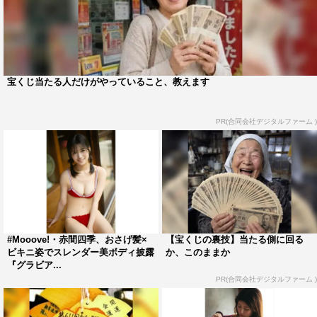
宝くじ当たる人だけがやっていること、教えます
PR(合同会社デジタルファーム )
#Mooove!・赤間四季、おさげ髪×
【宝くじの裏技】当たる側に回る
ビキニ姿でスレンダー美ボディ披露
か、このままか
『グラビア...
PR(合同会社デジタルファーム )