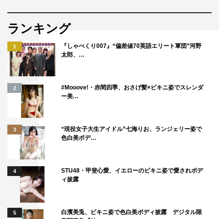
ランキング
『しゃべくり007』“偏差値70英語エリート軍団”河野
1
太郎、…
#Mooove!・赤間四季、おさげ髪×ビキニ姿でスレンダ
2
ー美…
“現役女子大生アイドル”七海りお、ランジェリー姿で
3
色白美ボデ…
STU48・甲斐心愛、イエローのビキニ姿で愛されボデ
4
ィ披露
白濱美兎、ビキニ姿で色白美ボディ披露 デジタル限
5