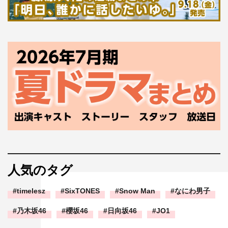
人気のタグ
timelesz
SixTONES
Snow Man
なにわ男子
乃木坂46
櫻坂46
日向坂46
JO1