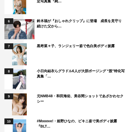
定写真集『純…
鈴木福が『おしゃれクリップ』に登場 成長を見守り
6
続けた父から…
黒嵜菜々子、ランジェリー姿で色白美ボディ披露
7
小日向結衣らグラドル6人が大胆ポージング “股”特化写
8
真集「…
元NMB48・和田海佑、美谷間ショットであざかわセク
9
シー
#Mooove!・姫野ひなの、ビキニ姿で美ボディ披露
10
『BLT…