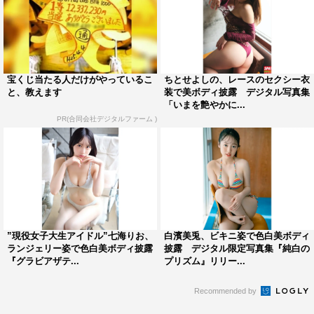
宝くじ当たる人だけがやっているこ
ちとせよしの、レースのセクシー衣
と、教えます
装で美ボディ披露 デジタル写真集
「いまを艶やかに...
PR(合同会社デジタルファーム )
”現役女子大生アイドル”七海りお、
白濱美兎、ビキニ姿で色白美ボディ
ランジェリー姿で色白美ボディ披露
披露 デジタル限定写真集『純白の
『グラビアザテ...
プリズム』リリー...
Recommended by