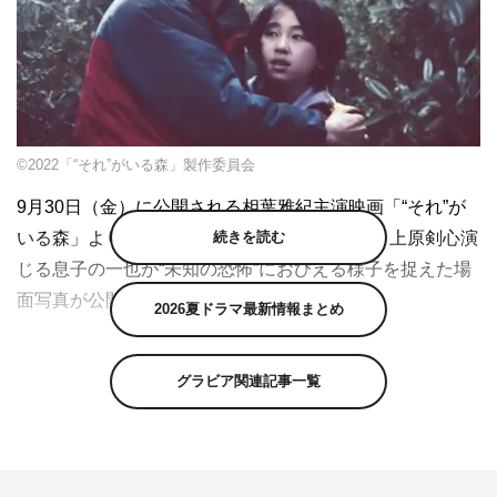
©2022「“それ”がいる森」製作委員会
9月30日（金）に公開される相葉雅紀主演映画「“それ”が
続きを読む
いる森」より、相葉演じる主人公・田中淳一と上原剣心演
じる息子の一也が“未知の恐怖”におびえる様子を捉えた場
面写真が公開された。
2026夏ドラマ最新情報まとめ
本作は、不可解な怪奇現象が多発するという実在の森を舞
台に、実際に数々の“それ”を見たという目撃情報をベース
グラビア関連記事一覧
に描かれるホラーエンターテインメント。田舎で農家を営
む・田中淳一（相葉）が、元妻・爽子（江口のりこ）と東
京で暮らしていた息子・一也（上原）と暮らすことにな