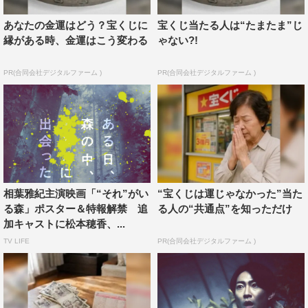
公式Twitter＆Instagram：＠soregairumori
あなたの金運はどう？宝くじに
宝くじ当たる人は“たまたま”じ
縁がある時、金運はこう変わる
ゃない?!
©2022「“それ”がいる森」製作委員会
PR(合同会社デジタルファーム )
PR(合同会社デジタルファーム )
上原剣心
相葉雅紀
相葉雅紀主演映画「“それ”がい
“宝くじは運じゃなかった”当た
る森」ポスター＆特報解禁 追
る人の“共通点”を知っただけ
加キャストに松本穂香、...
TV LIFE
PR(合同会社デジタルファーム )