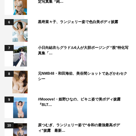
定写真集『純…
黒嵜菜々子、ランジェリー姿で色白美ボディ披露
6
小日向結衣らグラドル6人が大胆ポージング “股”特化写
7
真集「…
元NMB48・和田海佑、美谷間ショットであざかわセク
8
シー
#Mooove!・姫野ひなの、ビキニ姿で美ボディ披露
9
『BLT…
原つむぎ、ランジェリー姿で“令和の最強最高ボデ
10
ィ”披露 最新…