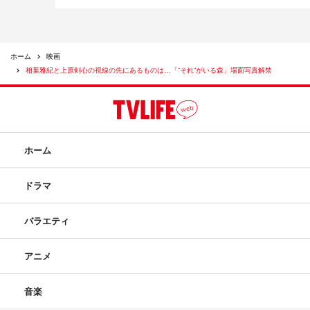
ホーム
映画
相葉雅紀と上原剣心の視線の先にあるものは…「“それ”がいる森」場面写真解禁
ホーム
ドラマ
バラエティ
アニメ
音楽