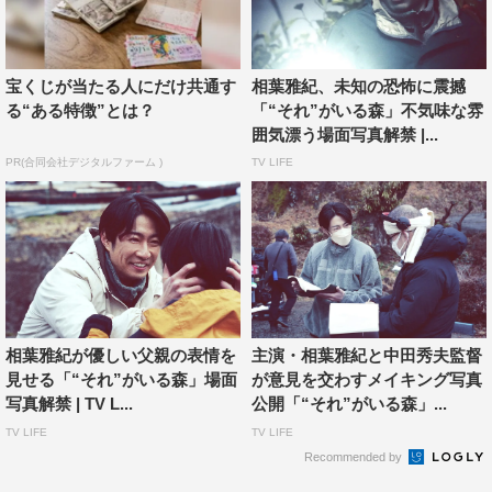
宝くじが当たる人にだけ共通す
相葉雅紀、未知の恐怖に震撼
る“ある特徴”とは？
「“それ”がいる森」不気味な雰
囲気漂う場面写真解禁 |...
PR(合同会社デジタルファーム )
TV LIFE
相葉雅紀が優しい父親の表情を
主演・相葉雅紀と中田秀夫監督
見せる「“それ”がいる森」場面
が意見を交わすメイキング写真
写真解禁 | TV L...
公開「“それ”がいる森」...
TV LIFE
TV LIFE
Recommended by