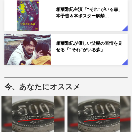
原に、相葉は優しく声をかけたり、クランクイン前の上原
相葉雅紀主演「“それ”がいる森」
本予告＆本ポスター解禁…
の演技リハーサルにも参加したりしながら、淳一と一也と
いう親子の絆を深めていった。
作品情報
相葉雅紀が優しい父親の表情を見
せる「“それ”がいる森」…
「“それ”がいる森」
2022年9月30日（金）全国公開
出演：相葉雅紀、松本穂香、上原剣心、江口のりこ、眞島
秀和、宇野祥平、松浦祐也、酒向芳、野間口徹／小日向文
今、あなたにオススメ
世
監督：中田秀夫（「リング」「スマホを落としただけなの
に」「事故物件 恐い間取り」）
脚本：ブラジリィー・アン・山田、大石哲也
公式HP：
https://movies.shochiku.co.jp/soregairumori/