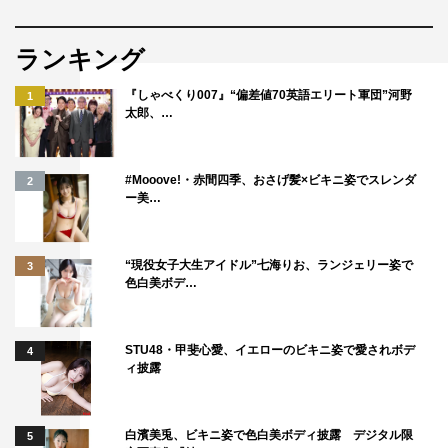
ランキング
『しゃべくり007』“偏差値70英語エリート軍団”河野
1
太郎、…
#Mooove!・赤間四季、おさげ髪×ビキニ姿でスレンダ
2
ー美…
“現役女子大生アイドル”七海りお、ランジェリー姿で
3
色白美ボデ…
STU48・甲斐心愛、イエローのビキニ姿で愛されボデ
4
ィ披露
白濱美兎、ビキニ姿で色白美ボディ披露 デジタル限
5