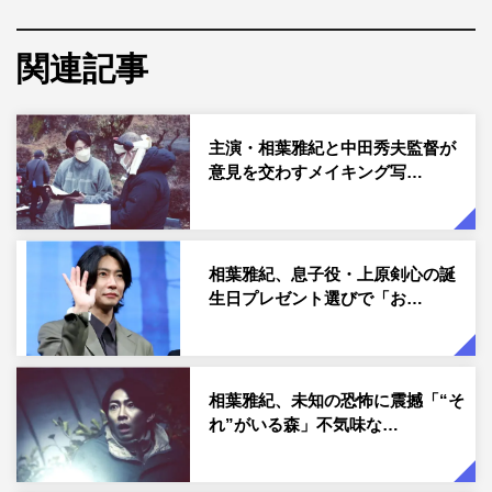
り、森の中で得体の知れない“それ”を目撃したところか
ら、一也の担任・絵里（松本穂香）と共に怪奇現象に巻き
関連記事
込まれていく。
監督は、ジャパニーズ・ホラーの代名詞であり、ハリウッ
主演・相葉雅紀と中田秀夫監督が
ドでリメークもされた不朽の名作「リング」、2000年代
意見を交わすメイキング写…
興行収入No.1ヒットホラー映画「事故物件 恐い間取り」
など、数々のヒット作を生み出してきたジャパニーズ・ホ
ラー界の名匠・中田秀夫が務める。
相葉雅紀、息子役・上原剣心の誕
解禁された写真には、不可解な失踪事件が続く森で、まさ
生日プレゼント選びで「お…
に“それ”を目の前にし恐れ慄く表情の淳一、一也の親子の
姿が捉えられている。危険な森へ足を踏み入れ、二人が目
にしたものとは…。
相葉雅紀、未知の恐怖に震撼「“そ
れ”がいる森」不気味な…
本作で初共演となった相葉と上原。数百人の中からオーデ
ィションで一也役に抜擢された上原は、それまで芝居経験
がほとんどなく現場でも緊張気味だったという。そんな上