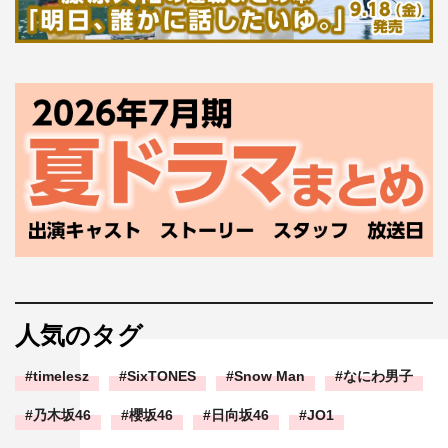
人気のタグ
timelesz
SixTONES
Snow Man
なにわ男子
乃木坂46
櫻坂46
日向坂46
JO1