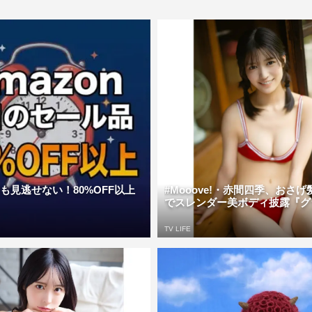
日も見逃せない！80%OFF以上
#Mooove!・赤間四季、おさ
でスレンダー美ボディ披露『グラ
TV LIFE