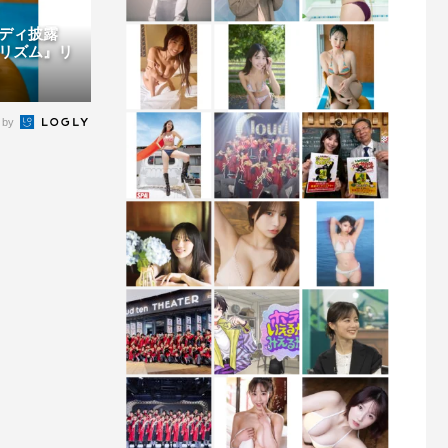
ボディ披露
リズム』リ
 by