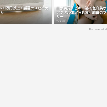
,600万円以上！話題のスピーカ
白濱美兎、ビキニ姿で色白美
みた
デジタル限定写真集『純白のプ
リー...
TV LIFE
Recommended