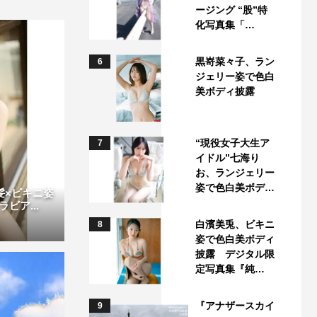
ージング “股”特
化写真集「…
黒嵜菜々子、ラン
6
ジェリー姿で色白
美ボディ披露
“現役女子大生ア
7
イドル”七海り
お、ランジェリー
姿で色白美ボデ…
げ髪×ビキニ姿
ビア...
白濱美兎、ビキニ
8
姿で色白美ボディ
披露 デジタル限
定写真集『純…
『アナザースカイ
9