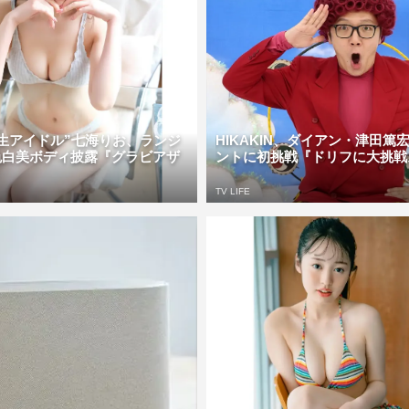
生アイドル”七海りお、ランジ
HIKAKIN、ダイアン・津田篤
色白美ボディ披露『グラビアザ
ントに初挑戦『ドリフに大挑戦ス
TV LIFE