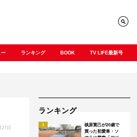
ュー
ランキング
BOOK
TV LIFE最新号
ランキング
槙原寛己が20歳で
1
月27日
買った初愛車・ソ