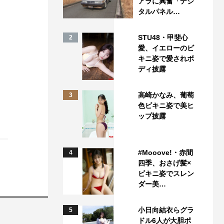
アラに興奮「デジ
タルパネル…
STU48・甲斐心
2
愛、イエローのビ
キニ姿で愛されボ
ディ披露
高崎かなみ、葡萄
3
色ビキニ姿で美ヒ
ップ披露
#Mooove!・赤間
4
四季、おさげ髪×
ビキニ姿でスレン
ダー美…
小日向結衣らグラ
5
ドル6人が大胆ポ