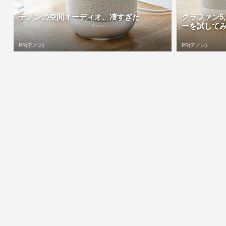
デノンの空間オーディオ、凄すぎた
クラファン5
ーを試して
PR(デノン)
PR(デノン)