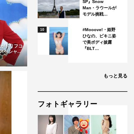
SP』Snow
Man・ラウールが
モデル挑戦…
#Mooove!・姫野
10
ひなの、ビキニ姿
で美ボディ披露
宏がドリフコ
『BLT…
ペシャ...
もっと見る
フォトギャラリー