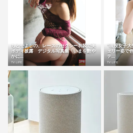
ちとせよしの、レースのセクシー衣装で美
”現役女子大
ボディ披露 デジタル写真集「いまを艶や
ェリー姿で
かに...
テ...
TV LIFE
TV LIFE