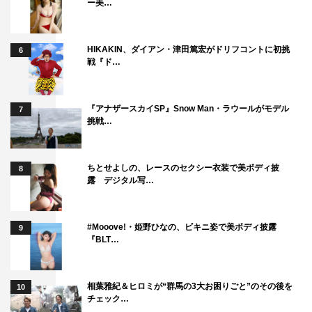
ー美…
HIKAKIN、ダイアン・津田篤宏がドリフコントに初挑
6
戦『ド…
『アナザースカイSP』Snow Man・ラウールがモデル
7
挑戦…
ちとせよしの、レースのセクシー衣装で美ボディ披
8
露 デジタル写…
#Mooove!・姫野ひなの、ビキニ姿で美ボディ披露
9
『BLT…
相葉雅紀＆ヒロミが“群馬の3大お困りごと”のその後を
10
チェック…