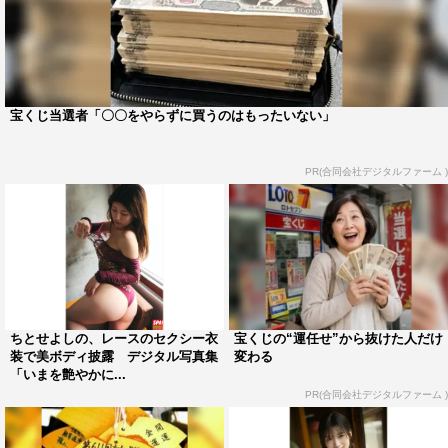
宝くじ当選者「〇〇をやらずに買うのはもったいない」
PR(合同会社デジタルファーム )
ちとせよしの、レースのセクシー衣
宝くじの“運任せ”から抜けた人だけ
装で美ボディ披露 デジタル写真集
変わる
「いまを艶やかに...
PR(合同会社デジタルファーム )