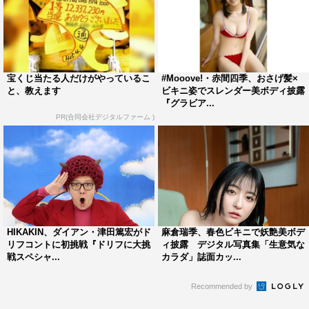
宝くじ当たる人だけがやっているこ
#Mooove!・赤間四季、おさげ髪×
と、教えます
ビキニ姿でスレンダー美ボディ披露
『グラビア...
PR(合同会社デジタルファーム )
HIKAKIN、ダイアン・津田篤宏がド
麻倉瑞季、春色ビキニで妖艶美ボデ
リフコントに初挑戦『ドリフに大挑
ィ披露 デジタル写真集「生意気な
戦スペシャ...
カラダ」誌面カッ...
Recommended by