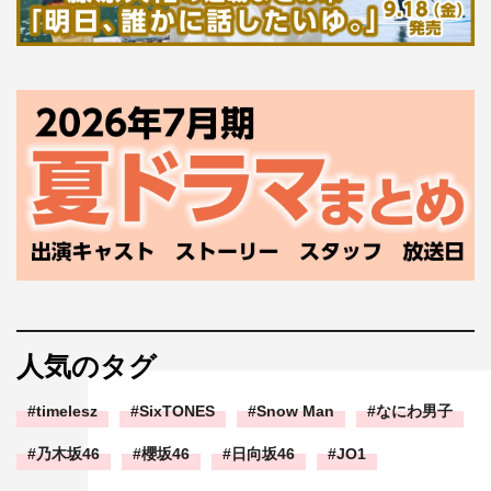
人気のタグ
timelesz
SixTONES
Snow Man
なにわ男子
乃木坂46
櫻坂46
日向坂46
JO1