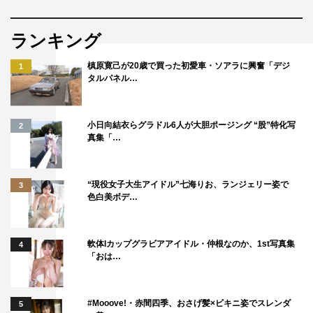
ランキング
槙原寛己が20歳で買った初愛車・ソアラに興奮「デジ
1
タルパネル…
小日向結衣らグラドル6人が大胆ポージング “股”特化写
2
真集「…
“現役女子大生アイドル”七海りお、ランジェリー姿で
3
色白美ボデ…
軟体Iカップグラビアアイドル・仲根なのか、1st写真集
4
「おは…
#Mooove!・赤間四季、おさげ髪×ビキニ姿でスレンダ
5