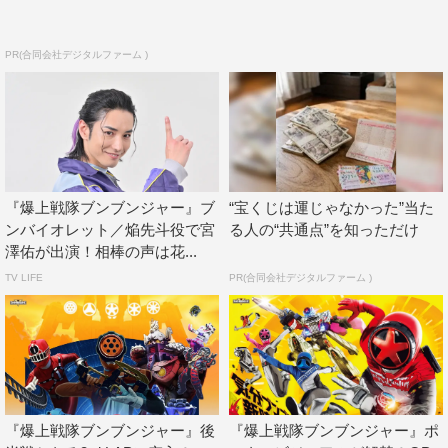
PR(合同会社デジタルファーム )
『爆上戦隊ブンブンジャー』ブ
“宝くじは運じゃなかった”当た
ンバイオレット／焔先斗役で宮
る人の“共通点”を知っただけ
澤佑が出演！相棒の声は花...
TV LIFE
PR(合同会社デジタルファーム )
『爆上戦隊ブンブンジャー』後
『爆上戦隊ブンブンジャー』ポ