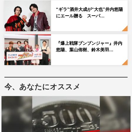
夢のためにブンブン突っ走る。
“ギラ”酒井大成が“大也”井内悠陽
にエール贈る スーパ…
映画では、人気動画クリエイターの
HIKAKIN
がまさかの本
人役で、ネクストブレイク女優として注目を集める伊礼姫
奈が「惑星トリクル」の王女・ニコーラ姫役で出演。突如
『爆上戦隊ブンブンジャー』井内
訪れる地球の大ピンチに、ブンブンジャー最大のミッショ
悠陽、葉山侑樹、鈴木美羽…
ンが待ち構える。
この度、そんな本作のタイトルが「爆上戦隊ブンブンジャ
ー 劇場BOON！ プロミス・ザ・サーキット」に決定。
サーキットが張り巡らされたメインビジュアルには、ブン
今、あなたにオススメ
レッドとブンドリオ・ブンデラスをはじめ、ブンブルー、
ブンピンク、ブンブラック、ブンオレンジ、そしてブンバ
イオレットとビュン・ディーゼルの姿も。ブンブンスーパ
ーカーが今にも飛び出しそうな、疾走感満載のビジュアル
だ。