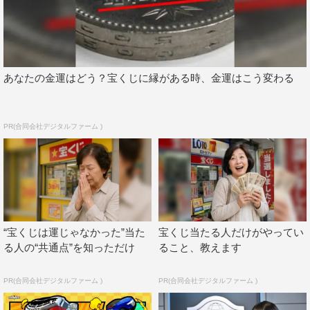
さらに、HIKAKIN、ニコーラ姫（伊礼）、そのニコーラ姫
を追うハシリヤンの補物隊長・デイモンサンダーと、サン
シーターたちの姿も映し出され、世界を揺るがす大事件の
始まりを予感させる。
あなたの金運はどう？宝くじに縁がある時、金運はこう変わる
ハシリヤンの襲来によって、サーキット場が“苦魔獣（ク
ルマジュウ）”になる予測不能の事態に、さすがのブンブ
PR(合同会社デジタルファーム )
ンジャーも大ピンチ。果たして、一同は地球の平和とニコ
ーラ姫を守り抜くことができるのか…。この夏、ブンブン
ジャーの史上最大かつバクアゲなミッションの行方に注目
だ。
作品情報
“宝くじは運じゃなかった”当た
宝くじ当たる人だけがやってい
る人の“共通点”を知っただけ
ること、教えます
映画 「爆上戦隊ブンブンジャー 劇場BOON！ プロミ
ス・ザ・サーキット」
PR(合同会社デジタルファーム )
PR(合同会社デジタルファーム )
2024
年
7
月
26
日（金）全国公開