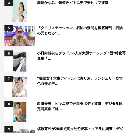
高崎かなみ、葡萄色ビキニ姿で美ヒップ披露
4
『タモリステーション』石油の疑問を徹底解剖 石油
5
の元となる“…
小日向結衣らグラドル6人が大胆ポージング “股”特化写
6
真集「…
“現役女子大生アイドル”七海りお、ランジェリー姿で
7
色白美ボデ…
白濱美兎、ビキニ姿で色白美ボディ披露 デジタル限
8
定写真集『純…
槙原寛己が20歳で買った初愛車・ソアラに興奮「デジ
9