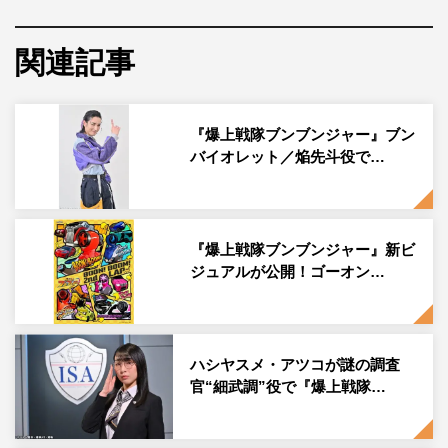
「爆上戦隊ブンブンジャー 劇場BOON！ プロミス・ザ・サーキッ
ト」©2024 映画「ガッチャード・ブンブンジャー」製作委員会 ©石森
プロ・テレビ朝日・ADK EM・東映 ©テレビ朝日・東映AG・東映
関連記事
7月26日（金）に全国公開する『爆上戦隊ブンブンジャ
ー』の映画タイトルが「爆上戦隊ブンブンジャー 劇場
『爆上戦隊ブンブンジャー』ブン
BOON！ プロミス・ザ・サーキット」に決定。さらに、
バイオレット／焔先斗役で…
メインビジュアルが公開された。
『爆上戦隊ブンブンジャー』（テレビ朝日系 毎週日曜
午前
9時
30分
～
10時
）は、クルマを乗りこなす、超前向き
『爆上戦隊ブンブンジャー』新ビ
なスーパー戦隊。「届け屋」の範道大也／ブンレッドをは
ジュアルが公開！ゴーオン…
じめ、「情報屋」鳴田射士郎／ブンブルー、「運転屋」志
布戸未来／ブンピンク、「警察屋」阿久瀬錠／ブンブラッ
ク、「調達屋」振騎玄蕃／ブンオレンジ、そして新たに加
ハシヤスメ・アツコが謎の調査
わった「始末屋」焔先斗／ブンバイオレットら、各々が得
官“細武調”役で『爆上戦隊…
意分野を持ったプロフェッショナルたちが、宇宙のならず
もの集団“ハシリヤン”から地球の平和を守るため、自らの