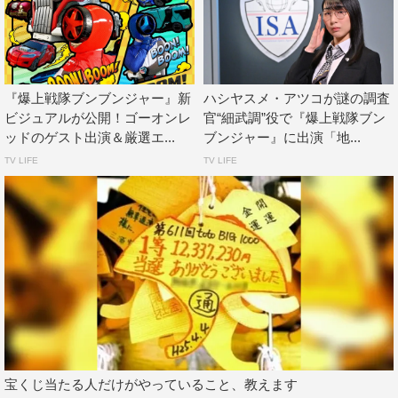
公式HP：
https://gotchard-boonboom-24movie.com/
『爆上戦隊ブンブンジャー』新
ハシヤスメ・アツコが謎の調査
ビジュアルが公開！ゴーオンレ
官“細武調”役で『爆上戦隊ブン
ッドのゲスト出演＆厳選エ...
ブンジャー』に出演「地...
TV LIFE
TV LIFE
HIKAKIN
伊礼姫奈
爆上戦隊ブンブンジャー
宝くじ当たる人だけがやっていること、教えます