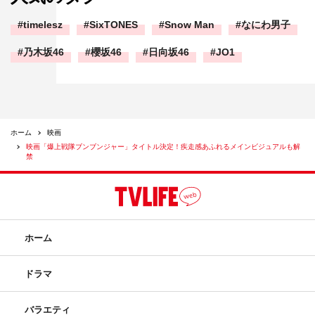
timelesz
SixTONES
Snow Man
なにわ男子
乃木坂46
櫻坂46
日向坂46
JO1
ホーム
映画
映画「爆上戦隊ブンブンジャー」タイトル決定！疾走感あふれるメインビジュアルも解
禁
ホーム
ドラマ
バラエティ