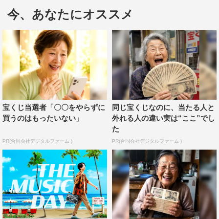
『THE MUSIC DAY』の目玉企画の1つ、ジャニーズシャ
今、あなたにオススメ
ッフルメドレーの組み合わせが発表された。
今年は「人はなぜ歌うのか？」をテーマに、人々に元気を
届けるため、愛を伝えるためにさまざまな想いを歌で届け
る豪華アーティストたちが集結。
総勢10組のジャニーズグループが、グループの垣根を超え
てシャッフルし、メドレーを披露する夢企画“ジャニーズ
宝くじ当選者「〇〇をやらずに
同じ宝くじなのに、当たる人と
シャッフルメドレー”。今年の「カラオケNo.1メドレー」
買うのはもったいない」
外れる人の違い実は“ここ”でし
た
の全曲目と組み合わせが発表された。
PR(合同会社デジタルファーム )
PR(合同会社デジタルファーム )
●ジャニーズシャッフルメドレーPart1
嵐「Love so sweet」…村上信五、伊野尾慧、北山宏光、
重岡大毅、平野紫耀
ジャニーズWEST「ええじゃないか」…岡田准一、小山慶
一郎、八乙女光、千賀健永、マリウス葉