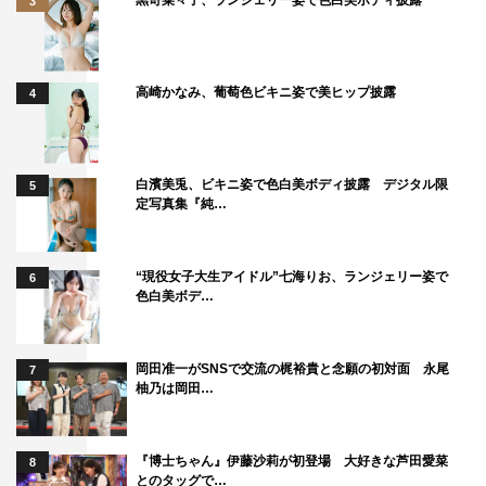
3
出演アーティスト（五十音順）
嵐、[Alexandros]、いきものがかり、石川ひとみ、瑛人、
エレファントカシマシ、AKB48、KAT-TUN、加藤ミリ
高崎かなみ、葡萄色ビキニ姿で美ヒップ披露
4
ヤ、関ジャニ∞、Kis-My-Ft2、King & Prince、欅坂46、駒
津柚希、小柳ゆき、三代目J SOUL BROTHERS from
EXILE TRIBE、GENERATIONS from EXILE TRIBE、ジャ
白濱美兎、ビキニ姿で色白美ボディ披露 デジタル限
5
ニーズWEST、SEKAI NO OWARI、Sexy Zone、
定写真集『純…
SEVENTEEN、高橋由美子、DA PUMP、DISH//、
TOMORROW X TOGETHER、東京スカパラダイスオーケ
“現役女子大生アイドル”七海りお、ランジェリー姿で
6
ストラ、中島美嘉、NiziU、新田恵利、NEWS、乃木坂
色白美ボデ…
46、Novelbright、Perfume、日向坂46、BTS、藤井フミ
ヤ、flumpool、Foorin、V6、Hey! Say! JUMP、MAX、松
岡田准一がSNSで交流の梶裕貴と念願の初対面 永尾
7
本まりか、三浦大知、MIYAVI、宮本浩次、矢井田瞳、矢
柚乃は岡田…
沢永吉、山崎まさよし、LiSA、渡辺美奈代
WEB
『博士ちゃん』伊藤沙莉が初登場 大好きな芦田愛菜
8
とのタッグで…