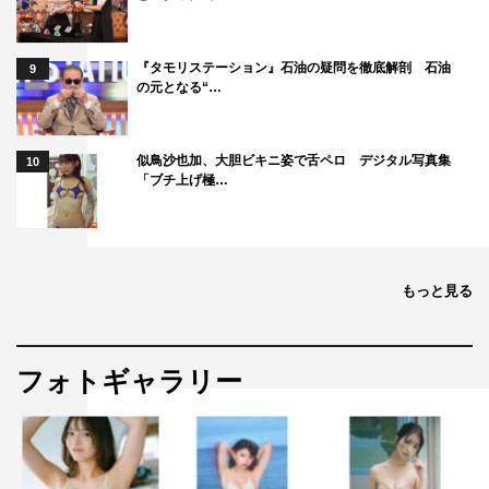
公式サイト：
https://www.ntv.co.jp/musicday/
TikTokアカウント：
tiktok.com/@musicday_ntv
『タモリステーション』石油の疑問を徹底解剖 石油
9
LIVEPARK：
https://www.livepark.jp/
の元となる“…
似鳥沙也加、大胆ビキニ姿で舌ペロ デジタル写真集
10
「ブチ上げ極…
もっと見る
フォトギャラリー