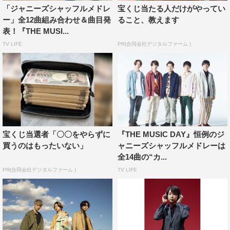
Hey! Say! JUMP「ウィークエンダー」…加藤シゲアキ、
「ジャニーズシャッフルメドレ
宝くじ当たる人だけがやってい
丸山隆平、中島健人、桐山照史、岸優太
ー」全12曲組み合わせ＆曲目発
ること、教えます
表！『THE MUSI...
Sexy Zone「Sexy Zone」…三宅健、大倉忠義、中島裕
翔、宮田俊哉、神山智洋
TV LIFE
PR(合同会社デジタルファーム )
近藤真彦「ギンギラギンにさりげなく」…井ノ原快彦、横
山裕、薮宏太、藤ヶ谷太輔、佐藤勝利
KAT-TUN「Real Face」…森田剛、櫻井翔、永瀬廉
TOKIO「宙船」…Part1 出演者全員
●ジャニーズシャッフルメドレーPart2
宝くじ当選者「〇〇をやらずに
『THE MUSIC DAY』恒例のジ
関ジャニ∞「ズッコケ男道」…長野博、中丸雄一、山田涼
買うのはもったいない」
ャニーズシャッフルメドレーは
介、横尾渉、濵田崇裕
全14曲の“カ...
KinKi Kids「愛のかたまり」…坂本昌行、大野智
PR(合同会社デジタルファーム )
TV LIFE
V6「Darling」…相葉雅紀、安田章大、髙木雄也、藤井流
星、髙橋海人
Kis-My-Ft2「Everybody Go」…亀梨和也、有岡大貴、小瀧
望、神宮寺勇太