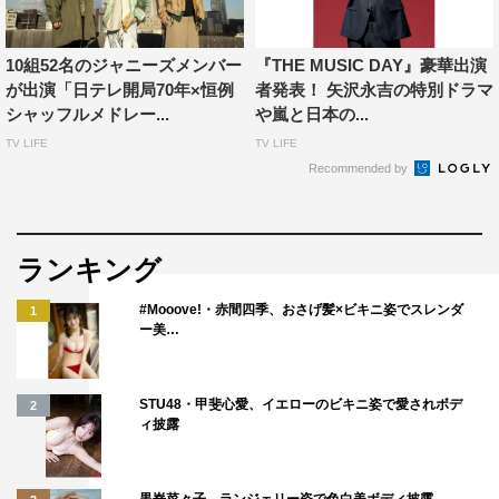
King & Prince「シンデレラガール」…松本潤、知念侑李、
玉森裕太、菊池風磨
10組52名のジャニーズメンバー
『THE MUSIC DAY』豪華出演
NEWS「チャンカパーナ」…二宮和也、上田竜也、二階堂
が出演「日テレ開局70年×恒例
者発表！ 矢沢永吉の特別ドラマ
シャッフルメドレー...
や嵐と日本の...
高嗣、中間淳太
TV LIFE
TV LIFE
SMAP「世界に一つだけの花」…Part2 出演者全員
Recommended by
番組情報
『THE MUSIC DAY』
ランキング
日本テレビ系
#Mooove!・赤間四季、おさげ髪×ビキニ姿でスレンダ
1
2020年9月12日（土）後2・55～10・54
ー美…
総合司会：櫻井翔
司会：羽鳥慎一、水卜麻美（日本テレビアナウンサー）
STU48・甲斐心愛、イエローのビキニ姿で愛されボデ
2
ィ披露
NEXTゲート司会：バカリズム・滝菜月（日本テレビアナ
ウンサー）
黒嵜菜々子、ランジェリー姿で色白美ボディ披露