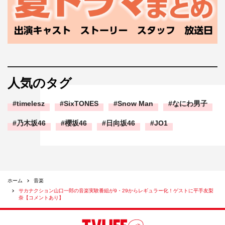
人気のタグ
timelesz
SixTONES
Snow Man
なにわ男子
乃木坂46
櫻坂46
日向坂46
JO1
ホーム
音楽
サカナクション山口一郎の音楽実験番組が9・29からレギュラー化！ゲストに平手友梨
奈【コメントあり】