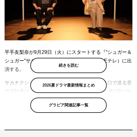
平手友梨奈が9月29日（火）にスタートする『“シュガー＆
シュガー”サカナクションの音楽実験番組』（Eテレ）に出
続きを読む
演する。
サカナクション・山口一郎が今までにない切り口で送る音
2026夏ドラマ最新情報まとめ
楽実験番組『シュガー＆シュガー』。2019年に第1弾が放
送され、今年8月25日と9月1日に第2弾が放送された同番
グラビア関連記事一覧
組が、9月29日からレギュラー化。毎週火曜日、後10時50
分から放送される。
番組は、山口が「音楽に対する固定観念」を取り払い、