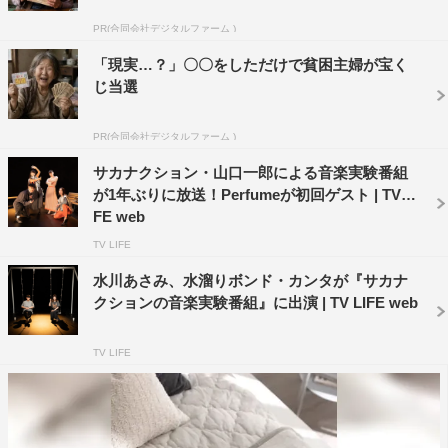
回のトーク、ぜひご覧ください。
PR(合同会社デジタルファーム )
番組情報
「現実…？」〇〇をしただけで貧困主婦が宝く
じ当選
『“シュガー＆シュガー”サカナクションの音楽実験番組』
Eテレ
PR(合同会社デジタルファーム )
2020年9月29日（火）スタート
サカナクション・山口一郎による音楽実験番組
毎週（火）後10・50～11・19
が1年ぶりに放送！Perfumeが初回ゲスト | TV LI
FE web
©NHK
TV LIFE
水川あさみ、水溜りボンド・カンタが『サカナ
クションの音楽実験番組』に出演 | TV LIFE web
TV LIFE
サカナクション
山口一郎
平手友梨奈