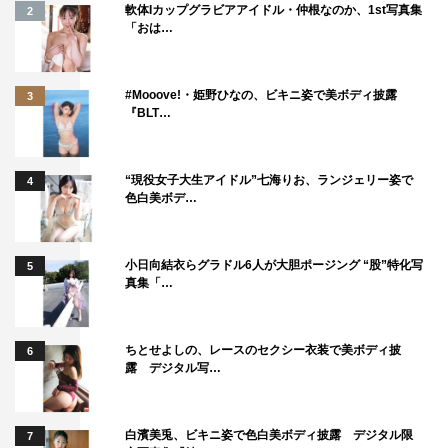
軟体Iカップグラビアアイドル・仲根なのか、1st写真集
2
「おは…
#Mooove!・姫野ひなの、ビキニ姿で美ボディ披露
3
『BLT…
“現役女子大生アイドル”七海りお、ランジェリー姿で
4
色白美ボデ…
小日向結衣らグラドル6人が大胆ポージング “股”特化写
5
真集「…
ちとせよしの、レースのセクシー衣装で美ボディ披
6
露 デジタル写…
白濱美兎、ビキニ姿で色白美ボディ披露 デジタル限
7