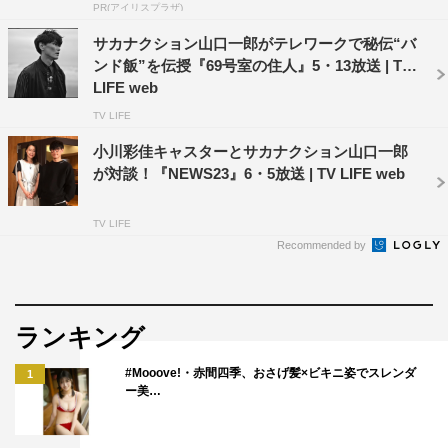
PR(アイリスプラザ)
サカナクション山口一郎がテレワークで秘伝“バ
ンド飯”を伝授『69号室の住人』5・13放送 | TV
LIFE web
TV LIFE
小川彩佳キャスターとサカナクション山口一郎
が対談！『NEWS23』6・5放送 | TV LIFE web
TV LIFE
Recommended by
ランキング
#Mooove!・赤間四季、おさげ髪×ビキニ姿でスレンダ
1
ー美…