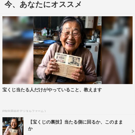
「新時代ならではの音楽の楽しみ方」を見いだすというコ
今、あなたにオススメ
ンセプトで、歌やサウンドそのものだけでなく、さまざま
な 「音楽をとりまく環境」に少しななめ方向からスポッ
トをあて、趣向をこらした企画コーナーで構成される。
また、毎回山口が意外なゲストを迎えたトークコーナーも
見どころ。初回と第2回は、平手友梨奈をゲストに迎え、
ほかのインタビューでは聞くことのできないさまざまな話
題を2週にわたって自然体で語り合う。
平手友梨奈 コメント
宝くじ当たる人だけがやっていること、教えます
収録はすごくあっという間の時間でした。山口一郎さんは
以前「お互い似てるところがあるよね」と声をかけてくだ
さったことがありましたが、ちゃんとお話ししたのは今回
PR(合同会社デジタルファーム )
が初めてでした。とても話しやすくて、共感できる考えが
【宝くじの裏技】当たる側に回るか、このまま
たくさんありました。いろいろな話題に広がっていった今
か