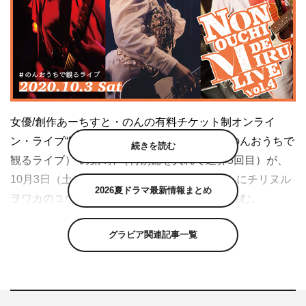
女優/創作あーちすと・のんの有料チケット制オンライ
ン・ライブ“NON OUCHI DE MIRU LIVE（＃のんおうちで
続きを読む
観るライブ）”の第4弾（特別篇を入れて通算5回目）が、
10月3日（土）に配信決定。スペシャルゲストにチリヌル
2026夏ドラマ最新情報まとめ
ヲワカのユウを招き、バトル形式のライブに挑む。
今回のゲストであるユウ（チリヌルヲワカ、
グラビア関連記事一覧
ex.GO!GO!7188）は、中学生時代にGO!GO!7188 のコピー
バンドをしていた、のんにとって憧れの存在。2020年2月
に無観客で行われた、“NON KAIWA FES vol.2”以来の共演
となる。