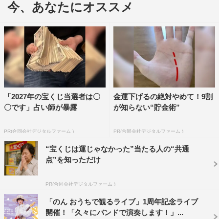
今、あなたにオススメ
「2027年の宝くじ当選者は〇
金運下げるの絶対やめて！9割
〇です」占い師が暴露
が知らない“貯金術”
PR(合同会社デジタルファーム )
PR(合同会社デジタルファーム )
“宝くじは運じゃなかった”当たる人の“共通
点”を知っただけ
「のんおうちで観るライブ vol.3.5」より
PR(合同会社デジタルファーム )
「のん おうちで観るライブ」1周年記念ライブ
本ライブでは、KTS鹿児島テレビの番組『ナマ・イキ
開催！「久々にバンドで演奏します！」...