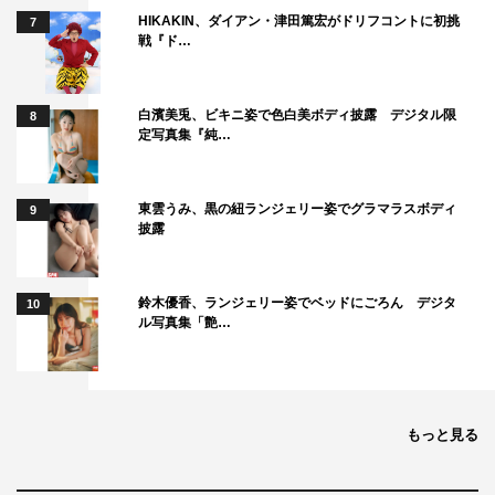
HIKAKIN、ダイアン・津田篤宏がドリフコントに初挑
7
今回は、チリヌルヲワカ・ユウさんをお迎えしてのライブ
戦『ド…
となります。嬉しい気持ちでいっぱいです。とてつもなく
素敵な時間になることでしょう…。今セットリストを決め
白濱美兎、ビキニ姿で色白美ボディ披露 デジタル限
8
ているところですが、かなり特別なライブになりそうで
定写真集『純…
す…！
こないだ、どう演奏しようか３人で打ち合わせをしまし
東雲うみ、黒の紐ランジェリー姿でグラマラスボディ
9
た。ドキドキ、めっちゃ良い感じな気がする。みなさま、
披露
共に楽しみましょう！
＜ライブ情報＞
鈴木優香、ランジェリー姿でベッドにごろん デジタ
10
ル写真集「艶…
「NON OUCHI DE MIRU LIVE vol.4（＃のんおうちで観
るライブ）」
”ナマイキにスカート” のん×ユウ 再タッグ記念
もっと見る
2020年10月3日（土）後8・00〜後9・30
※見逃し視聴期間：10月13日（火）後11・59分まで