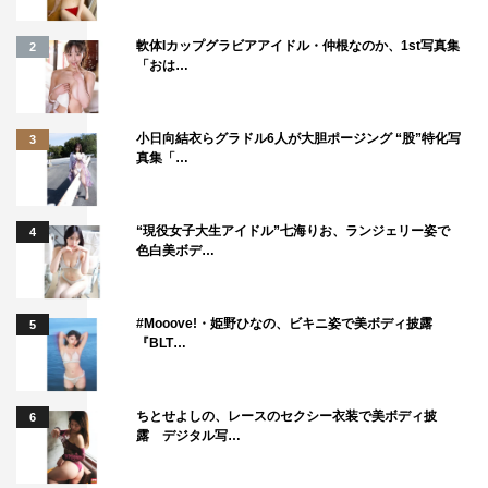
している。コメント全文は、以下を参照。
軟体Iカップグラビアアイドル・仲根なのか、1st写真集
2
「おは…
小日向結衣らグラドル6人が大胆ポージング “股”特化写
3
真集「…
“現役女子大生アイドル”七海りお、ランジェリー姿で
4
色白美ボデ…
#Mooove!・姫野ひなの、ビキニ姿で美ボディ披露
5
『BLT…
「のんおうちで観るライブ vol.3.5」より
ちとせよしの、レースのセクシー衣装で美ボディ披
6
露 デジタル写…
＜のん コメント＞