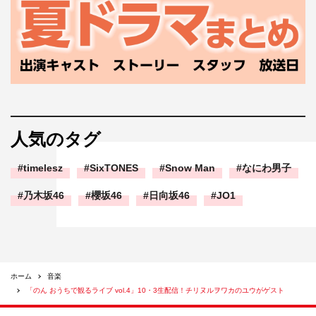
人気のタグ
timelesz
SixTONES
Snow Man
なにわ男子
乃木坂46
櫻坂46
日向坂46
JO1
ホーム
音楽
「のん おうちで観るライブ vol.4」10・3生配信！チリヌルヲワカのユウがゲスト