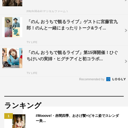
PR(合同会社デジタルファーム )
「のん おうちで観るライブ」ゲストに宮藤官九
「のんおうちで観るライブ vol.3.5」より
郎！のんと一緒にまったりトーク&ライ...
また、見逃し配信を10月13日（火）23時59分まで実施。
TV LIFE
ライブ配信後も、見逃し配信のチケット購入は可能だ。の
「のん おうちで観るライブ」第15弾開催！ひぐ
んファンクラブ、チリヌルヲワカファンクラブでは、特別
ちけいの実姉・ヒグチアイと初コラボ...
価格でチケット販売中。
さらに、本ライブを記念したTシャツ、マスク、マグカッ
TV LIFE
Recommended by
プを受注販売することも決定。新曲ジャケットデザインを
ベースにデザインされているとのことで、受注販売URLは
後日発表される予定だ。
ランキング
今回の開催にあたり、のんは「とてつもなく素敵な時間に
#Mooove!・赤間四季、おさげ髪×ビキニ姿でスレンダ
1
なることでしょう…。今セットリストを決めているところ
ー美…
ですが、かなり特別なライブになりそうです…！」と予告