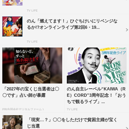
VOICE』のテーマソング 「ナマイキにスカート（作詞：
ノマアキコ 作曲：ユウ）」が初めて生ライブ演奏される
TV LIFE
という点も見どころだ。
のん「燃えてます！」ひぐちけいにリベンジな
るか!?オンラインライブ第2回6・19...
のんとひぐちけい、ユウのプレゼンバトルも実施。各自の
プレゼンから視聴者が誰を支持するかを、視聴しながらコ
TV LIFE
メント機能で投票し、勝者をその場で決めていく参加型企
画となっている。
「2027年の宝くじ当選者は〇
のん自主レーベル“KAIWA（R
〇です」占い師が暴露
E）CORD”3周年記念！「おう
ちで観るライブ」...
PR(合同会社デジタルファーム )
TV LIFE
「現実…？」〇〇をしただけで貧困主婦が宝く
じ当選