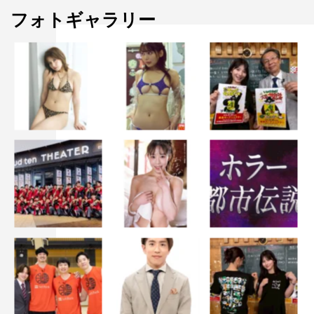
出演：のん、ひぐちけい
フォトギャラリー
ゲスト：ユウ（チリヌルヲワカ）
チケット（ライブ視聴）：1,650円（税込）
購入URL（ZAIKO）：
https://speedylive-
non.zaiko.io/_item/330719
のん