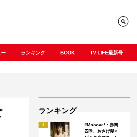
ュー
ランキング
BOOK
TV LIFE最新号
ランキング
ピ
#Mooove!・赤間
1
四季、おさげ髪×