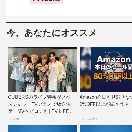
今、あなたにオススメ
CUBERSのライブ特番がスペー
Amazon今日も見逃せな
スシャワーTVプラスで放送決
0%OFF以上が続々登場
定！MVヘビロテも | TV LIFE ...
TV LIFE
PR(Amazon)