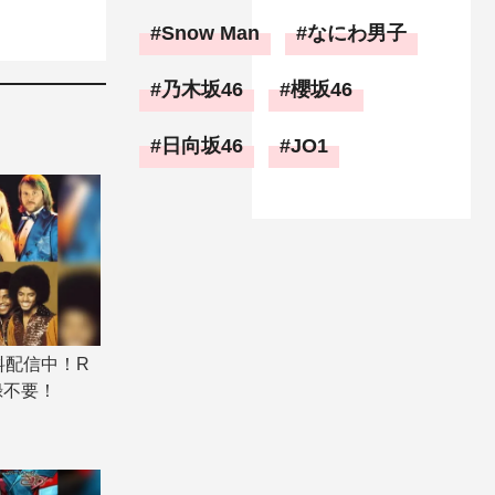
Snow Man
なにわ男子
乃木坂46
櫻坂46
日向坂46
JO1
料配信中！R
録不要！