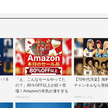
い！8
「え、こんなセールやってた
【70年代洋楽】無
の？」80％OFF以上が続々登
チャンネルなら登
場！Amazonの本気が凄すぎる
PR(Amazon)
PR(Rチャンネル)