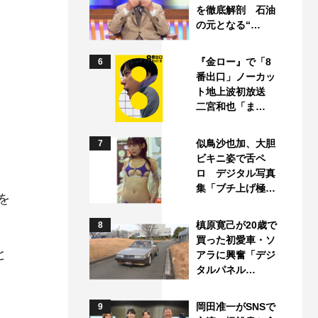
を徹底解剖 石油
の元となる“…
『金ロー』で「8
6
番出口」ノーカッ
ト地上波初放送
二宮和也「ま…
似鳥沙也加、大胆
7
ビキニ姿で舌ペ
ロ デジタル写真
集「ブチ上げ極…
を
槙原寛己が20歳で
8
買った初愛車・ソ
と
アラに興奮「デジ
タルパネル…
岡田准一がSNSで
9