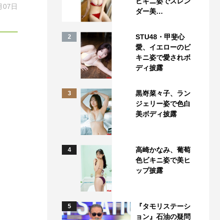
ビキニ姿でスレン
月07日
ダー美…
STU48・甲斐心
2
愛、イエローのビ
キニ姿で愛されボ
ディ披露
黒嵜菜々子、ラン
3
ジェリー姿で色白
美ボディ披露
高崎かなみ、葡萄
4
色ビキニ姿で美ヒ
ップ披露
『タモリステーシ
5
ョン』石油の疑問