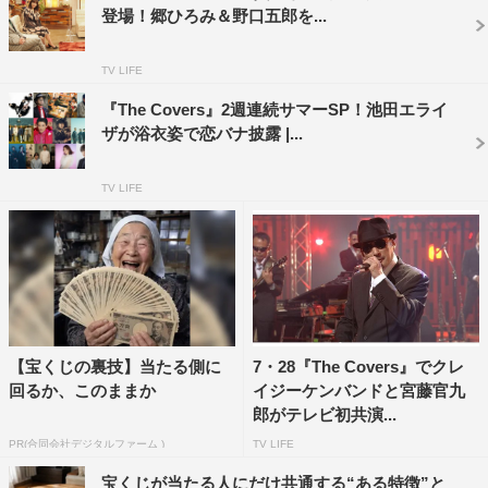
が少年隊の「君だけに」をパフォーマンスする。
登場！郷ひろみ＆野口五郎を...
番組情報
TV LIFE
『The Covers』2週連続サマーSP！池田エライ
『The Covers「筒美京平ナイト！」』
ザが浴衣姿で恋バナ披露 |...
※初回放送：2018年4月27日分
BSプレミアム
TV LIFE
2020年10月17日（土）後11・30～深0・29
披露曲
【宝くじの裏技】当たる側に
7・28『The Covers』でクレ
回るか、このままか
イジーケンバンドと宮藤官九
郎がテレビ初共演...
PR(合同会社デジタルファーム )
TV LIFE
宝くじが当たる人にだけ共通する“ある特徴”と