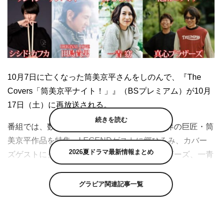
10月7日に亡くなった筒美京平さんをしのんで、『The
Covers「筒美京平ナイト！」』（BSプレミアム）が10月
17日（土）に再放送される。
続きを読む
番組では、数々の名曲を生み出した昭和歌謡界の巨匠・筒
美京平作品を特集。LEGENDゲストに郷ひろみ、カバー
2026夏ドラマ最新情報まとめ
ズゲストにクレイジーケンバンド、真心ブラザーズ、一青
窈、ORIGINAL LOVE・田島貴男、シシド・カフカを迎
え、筒美が遺した偉大な名曲の数々を歌い継ぎ、その魅力
グラビア関連記事一覧
を語り尽くす。
デビュー曲「男の子女の子」から筒美とのタッグでたくさ