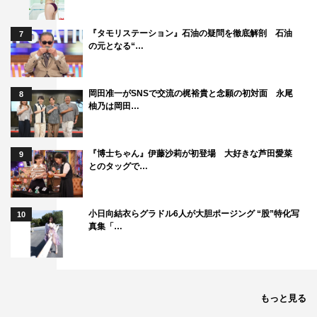
『タモリステーション』石油の疑問を徹底解剖 石油
7
の元となる“…
シシド・カフカ
岡田准一がSNSで交流の梶裕貴と念願の初対面 永尾
8
柚乃は岡田…
シシド・カフカ
「ブルー・ライト・ヨコハマ」いしだあゆみ（1968年）
『博士ちゃん』伊藤沙莉が初登場 大好きな芦田愛菜
（詞：橋本淳／曲：筒美京平）
9
とのタッグで…
小日向結衣らグラドル6人が大胆ポージング “股”特化写
10
真集「…
もっと見る