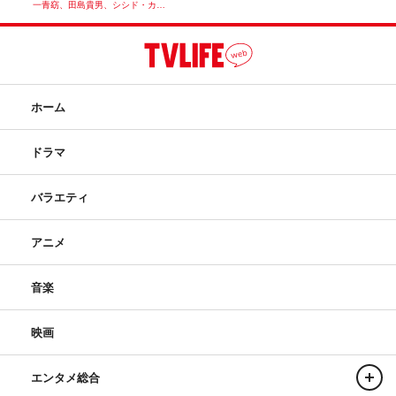
一青窈、田島貴男、シシド・カ…
ホーム
ドラマ
バラエティ
アニメ
音楽
映画
エンタメ総合