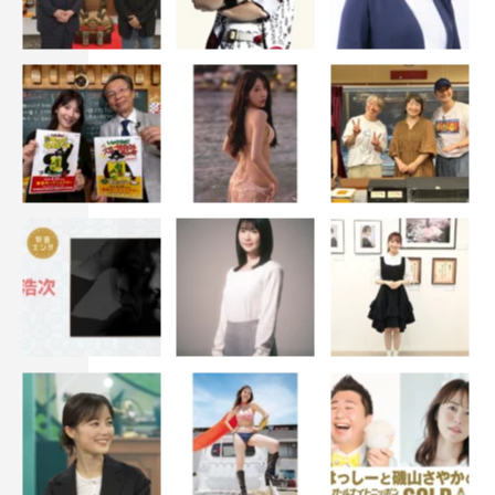
一青窈
一青窈
「ギンギラギンにさりげなく」近藤真彦（1981年）
（詞：伊達歩／曲：筒美京平）