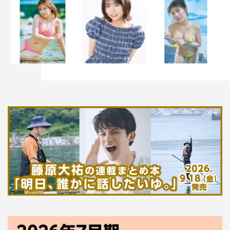
星屑スキャット
星屑スキャット
「君だけに」少年隊（1987年）（詞：康珍化／曲：筒美