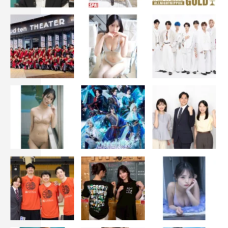
真心ブラザーズ
真心ブラザーズ
「木綿のハンカチーフ」太田裕美（1975年）（詞：松本
隆／曲：筒美京平）
「わたしの彼は左きき」麻丘めぐみ（1973年）（詞：千
家和也／曲：筒美京平）