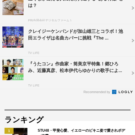
は？
PR(合同会社デジタルファーム )
クレイジーケンバンドが加山雄三とコラボ！池
郷ひろみ
田エライザは名曲カバーに挑戦『The ...
郷ひろみ
TV LIFE
「よろしく哀愁」（1974年）（詞：安井かずみ／曲：筒
美京平）
『うたコン』作曲家・筒美京平特集！郷ひろ
み、近藤真彦、松本伊代らゆかりの歌手によ...
「あなたがいたから僕がいた」（1976年）（詞：橋本淳
／曲：筒美京平）
TV LIFE
Recommended by
ランキング
STU48・甲斐心愛、イエローのビキニ姿で愛されボデ
1