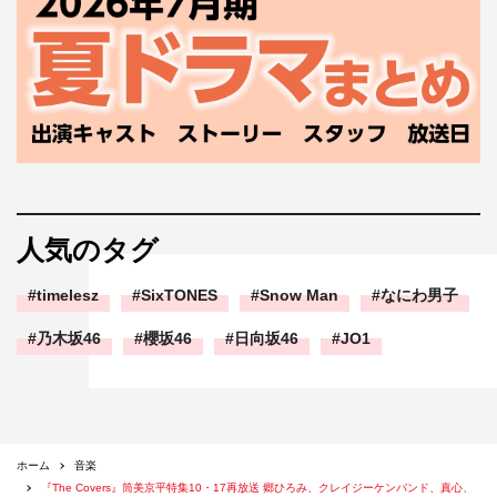
京平）※コーナー出演
©NHK
人気のタグ
timelesz
SixTONES
Snow Man
なにわ男子
乃木坂46
櫻坂46
日向坂46
JO1
ホーム
音楽
『The Covers』筒美京平特集10・17再放送 郷ひろみ、クレイジーケンバンド、真心、