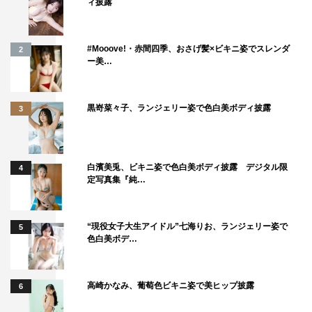
ィ披露
#Mooove!・赤間四季、おさげ髪×ビキニ姿でスレンダ
2
ー美…
クレイジーケンバンド
黒嵜菜々子、ランジェリー姿で色白美ボディ披露
3
クレイジーケンバンド
「また逢う日まで」尾崎紀世彦（1971年）（詞：阿久悠
白濱美兎、ビキニ姿で色白美ボディ披露 デジタル限
4
／曲：筒美京平）
定写真集『純…
“現役女子大生アイドル”七海りお、ランジェリー姿で
5
色白美ボデ…
高崎かなみ、葡萄色ビキニ姿で美ヒップ披露
6