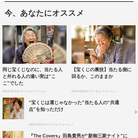
んのヒット曲を歌い続けてきた郷は、名曲「よろしく哀
今、あなたにオススメ
愁」「あなたがいたから僕がいた」を歌唱するほか、トー
クでは、筒美との交流や思い出や教わったことなど貴重な
話を明かす。
クレイジーケンバンドは、尾崎紀世彦の「また逢う日ま
で」をカバー。真心ブラザーズは、太田裕美の「木綿のハ
ンカチーフ」と麻丘めぐみの「私の彼は左きき」を弾き語
同じ宝くじなのに、当たる人
【宝くじの裏技】当たる側に
りで披露する。
と外れる人の違い実は“こ
回るか、このままか
こ”でした
そして一青窈は、近藤真彦の「ギンギラギンにさりげな
PR(合同会社デジタルファーム )
PR(合同会社デジタルファーム )
く」、ORIGINAL LOVE・田島貴男は、野口五郎の「女に
なって出直せよ」、シシド・カフカは、いしだあゆみの
“宝くじは運じゃなかった”当たる人の“共通
点”を知っただけ
「ブルー・ライト・ヨコハマ」をカバーする。
また「BAR好猫（スキャット）」のコーナーでは、ミッ
PR(合同会社デジタルファーム )
ツ・マングローブが率いる音楽ユニット・星屑スキャット
『The Covers』田島貴男が“新御三家ナイト”に