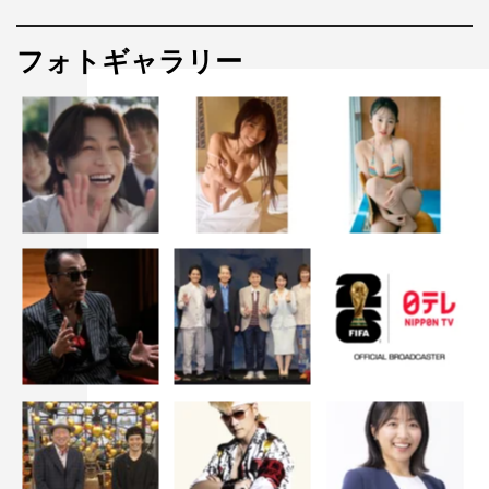
フォトギャラリー
ORIGINAL LOVE・田島貴男
田島貴男
「女になって出直せよ」野口五郎（1979年）（詞：阿久
悠／曲：筒美京平）