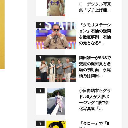
ロ デジタル写真
集「ブチ上げ極…
『タモリステーシ
6
ョン』石油の疑問
を徹底解剖 石油
の元となる“…
岡田准一がSNSで
7
交流の梶裕貴と念
願の初対面 永尾
柚乃は岡田…
）
小日向結衣らグラ
8
ドル6人が大胆ポ
ージング “股”特
化写真集「…
『金ロー』で「8
9