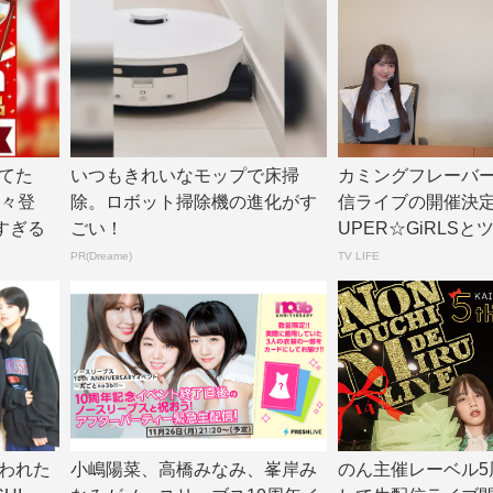
てた
いつもきれいなモップで床掃
カミングフレーバー
続々登
除。ロボット掃除機の進化がす
信ライブの開催決定
すぎる
ごい！
UPER☆GiRLSとツ
V...
PR(Dreame)
TV LIFE
われた
小嶋陽菜、高橋みなみ、峯岸み
のん主催レーベル5