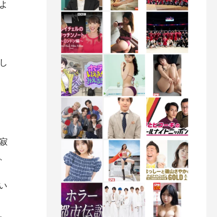
よ
！
し
寂
、
い
。