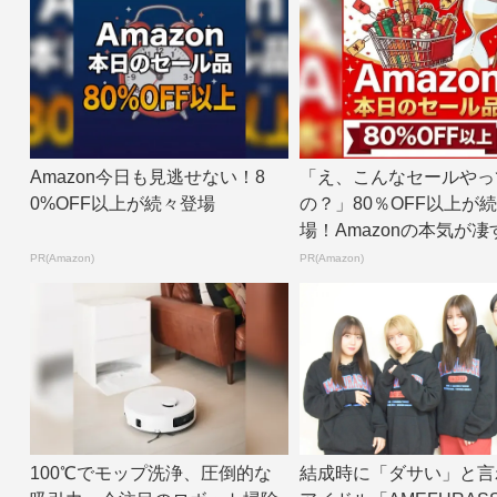
Amazon今日も見逃せない！8
「え、こんなセールやっ
0%OFF以上が続々登場
の？」80％OFF以上が
場！Amazonの本気が凄
PR(Amazon)
PR(Amazon)
100℃でモップ洗浄、圧倒的な
結成時に「ダサい」と言