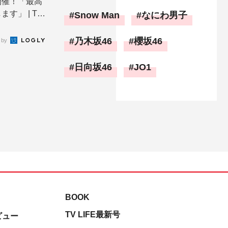
開催！「最高
す」 | TV
Snow Man
なにわ男子
乃木坂46
櫻坂46
 by
日向坂46
JO1
BOOK
TV LIFE最新号
ビュー