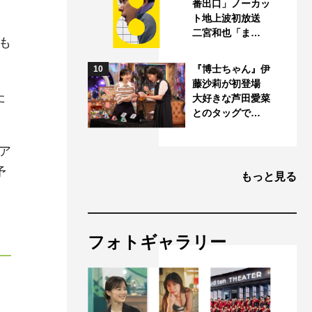
番出口」ノーカッ
ト地上波初放送
、
二宮和也「ま…
も
。
『博士ちゃん』伊
10
藤沙莉が初登場
た
大好きな芦田愛菜
とのタッグで…
ア
予
もっと見る
フォトギャラリー