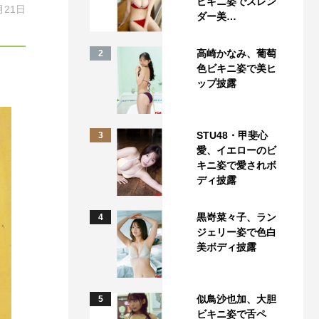
ビキニ姿でスレン
月21日
ダー美…
高崎かなみ、葡萄
2
色ビキニ姿で美ヒ
ップ披露
STU48・甲斐心
3
愛、イエローのビ
キニ姿で愛されボ
ディ披露
黒嵜菜々子、ラン
4
ジェリー姿で色白
美ボディ披露
似鳥沙也加、大胆
5
ビキニ姿で舌ペ