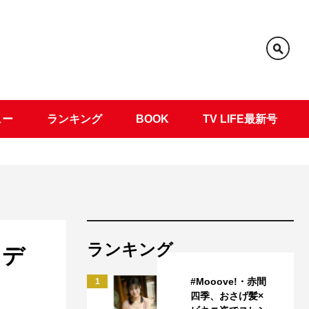
ュー
ランキング
BOOK
TV LIFE最新号
ランキング
イデ
#Mooove!・赤間
1
四季、おさげ髪×