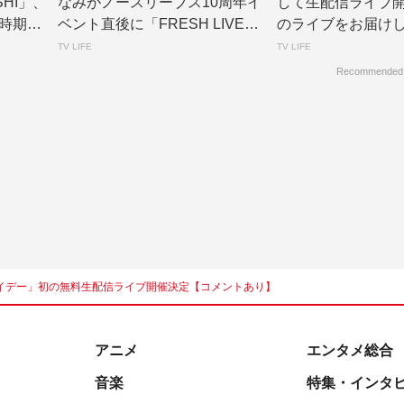
SHI」、
なみがノースリーブス10周年イ
して生配信ライブ
時期を
ベント直後に「FRESH LIVE」
のライブをお届けしま
緊急生...
LIFE...
TV LIFE
TV LIFE
Recommended
イデー」初の無料生配信ライブ開催決定【コメントあり】
アニメ
エンタメ総合
音楽
特集・インタ