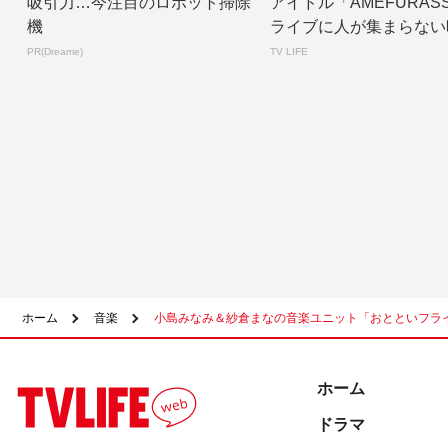
吸引力…今注目のロボット掃除
アイドル「AMEFURAS
機
ライブに人が集まらない
経験しな...
PR(Dreame)
TV LIFE
ホーム
音楽
小島みなみ＆紗倉まなの音楽ユニット「おとといフラ
ホーム
ドラマ