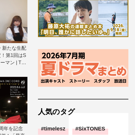
 新たな生配
！第1回はS
ーマン | T
人気のタグ
timelesz
SixTONES
周年を記念