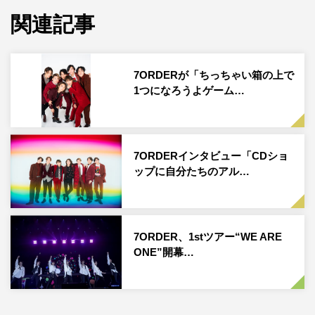
ナウイルス感染拡大防止対策を講じたうえで実施。会場内
関連記事
にもマスク着用やソーシャルディスタンスを促す特製ポス
ターが掲示され、観客は歓声の代わりに全員に配布された
光るスティックバルーンを振って熱い応援を送った。
7ORDERが「ちっちゃい箱の上で
1つになろうよゲーム…
13日14時。武道館が暗転すると4400人の観客が手にする
スティックバルーンが光り出し、ステージのスクリーンに
「WE ARE ONE」とオープニング映像が流れる。それに
7ORDERインタビュー「CDショ
続いて、スモーク立ち込めるステージセットの柵の中に、
ップに自分たちのアル…
安井謙太郎（Vo）、真田佑馬（G）、諸星翔希（Sax）、
森田美勇人（B）、萩谷慧悟（Dr）、阿部顕嵐（Vo）、長
妻怜央（Key）というバンドセットの7人が勇ましく浮か
7ORDER、1stツアー“WE ARE
び上がった。
ONE”開幕…
記念すべき初ワンマンライブのオープニングナンバーは、
アルバムのリードトラック「LIFE」だ。その歌声と演奏を
ひとたび聴けば、彼らの気合のほどが否が応でも伝わって