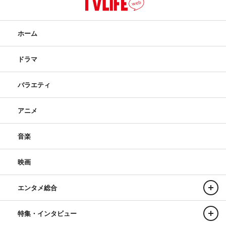
VIDEO
『ONE』ジャケット・メイキング
ホーム
オリジナル・インタビュー
※各種サブスクリプション・サービスでも楽曲配信中
ドラマ
https://nippon-columbia.lnk.to/7ORDER_ONE
バラエティ
アニメ
音楽
映画
エンタメ総合
特集・インタビュー