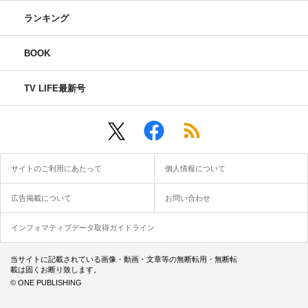
ランキング
BOOK
TV LIFE最新号
サイトのご利用にあたって
個人情報について
広告掲載について
お問い合わせ
インフォマティブデータ取得ガイドライン
LIVE DVD／Blu-ray『UNORDER』
2021年1月13日（水）発売
当サイトに記載されている画像・動画・文章等の無断転用・無断転
載は固くお断り致します。
© ONE PUBLISHING
初回限定盤 Blu-ray（DISC＋特製チャーム）