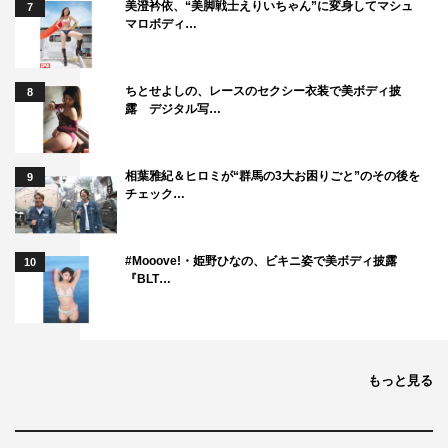
美澄衿依、“美脚戦士えりいちゃん”に変身してマシュ
7
マロボディ…
ろ考えて。今日この空間を作れて幸せでした」、長妻は
「長期間（ファンに）会えてなかったけど、実際目にする
とどうしてもテンションが上がってしまいます。皆さんに
ちとせよしの、レースのセクシー衣装で美ボディ披
8
露 デジタル写…
求めてもらえる限り、この7人で突っ走っていきます」と
決意を口にする。
相葉雅紀＆ヒロミが“群馬の3大お困りごと”のその後を
9
萩谷は「選択が難しい中、考えて考えて出した答えが、や
チェック…
っぱり僕たちはステージに立って力の限りパフォーマンス
をするということでした。見に来てくれたお客さん達に心
#Mooove!・姫野ひなの、ビキニ姿で美ボディ披露
10
の底から感謝して、このデビュー日を迎えられたことを幸
『BLT…
せに思います」と現在の状況を考慮しつつ再会できた喜び
を語る。また、諸星は「長妻が今日出る前、『ひとりじゃ
なくてよかったー』って言ったんです。それがすごい刺さ
ってて、やりながら、ひとりじゃなくてよかったなって思
もっと見る
いました」と話すと、隣の長妻は涙を堪えきれず俯く。