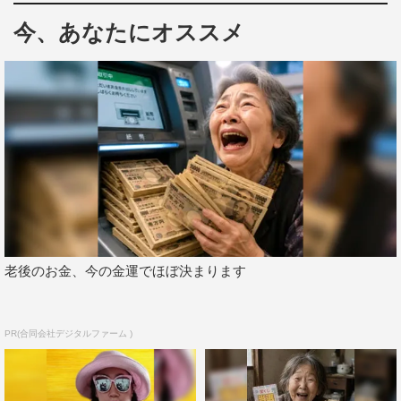
くる。
今、あなたにオススメ
次の「タイムトラベラー」へなだれ込むと、安井が「いく
ぞ武道館!!」、阿部が「会いたかったぜー！」と叫んで、
彼らボーカル2人はステージ両翼のせり出しへ駆け出して
いく。また、スクリーンに表示されるカウンターが、
7ORDERの始動した日付「2019/05/22」に始まり、この
日の日付「2021/01/13」で終わるという、曲名にちなんだ
粋な演出も。
安井は「武道館の皆さん、WE ARE ONEへようこそ！
老後のお金、今の金運でほぼ決まります
次の曲は皆さんと一緒に作っていきたいと思います。今日
は皆さんの声としてスティックバルーンを使いますよ」と
客席に語りかけて、バルーンの叩くリズムをレクチャー。
PR(合同会社デジタルファーム )
陽気なロックチューン「BOW!!」に乗せてそれを実演すれ
ば、場内の一体感がぐっと高まる。声を出せない観客の代
わりに、メンバーたちから「見えてるよー！」「うま