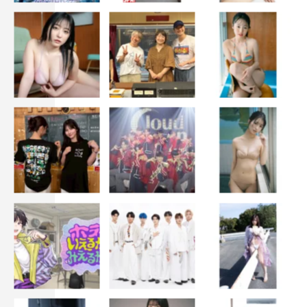
デジタル配信
「WE ARE ONE PLUS」
配信期間：2021年2月27日（土）～3月7日（日）
※詳細はオフィシャルHPで後日発表予定。
ツアー概要
7ORDER LIVE TOUR 2021
“WE ARE ONE”
【TOKYO】
日本武道館
2021年1月13日(水)
2021年1月14日(木)
【OSAKA】