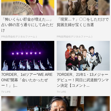
い！」と積極的に煽ることで心の距離を詰めていく姿が印
象的だった。
「怖いくらい貯金が増えた…」
「現実…？」〇〇をしただけで
冒頭のバンドパートを終え、メンバー紹介を兼ねたソロダ
占い師の言う通りにしてみただ
貧困主婦が宝くじ当選
け
ンスを披露した後はダンスパートにシフト。アグレッシブ
PR(合同会社デジタルファーム )
PR(合同会社デジタルファーム )
なEDMチューン「Perfect」を全員ヘッドセットマイクで
パフォーマンスする。また、長妻が天真爛漫に「皆さん元
気ですかー!?」と呼びかけ、彼の歌い出しから始まったの
は「Sabaoflower」。軽やかにジャンプしながら7人が歌
うアリーナ上空には、シャボン玉が舞っていた。続く
「Rest of my life」ではアコースティックサウンドに乗せ
7ORDER、1stツアー“WE ARE
7ORDER、21年1・13メジャー
て、イスを使ったしなやかな踊りや柔らかいハーモニーを
ONE”開幕「会いたかったぜ
デビュー！同日に武道館ワンマ
ー！」 |...
ン決定【コメント...
披露するなど、チルアウトな楽曲でも観る者を魅了した。
TV LIFE
TV LIFE
MCタイムで一息ついた7人は、ファンに改めて1stアルバ
ムのリリースを報告し、祝福の大拍手を浴びる。この日を