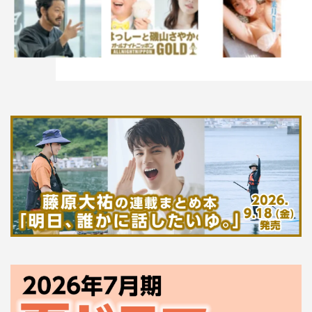
1st ALBUM 『ONE』
2021年1月13日（水）発売
初回限定盤（CD＋DVD＋オリジナルカード＋限定BOX＋
32Pブックレット）
価格￥4,500＋税
通常盤（CD Only 32Pブックレット）
価格￥3,000＋税
＜CD収録曲＞※全形態共通
01. INTRO-ONE-