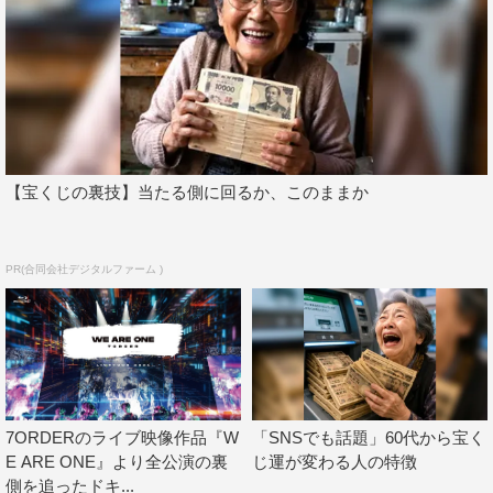
待ち望んでいたのはメンバーも同じで、安井、長妻、阿部
はライブに向けて肉を1人640gも食べて体作りに励んだと
いう。また、萩谷、真田、諸星は、萩谷がメインパーソナ
リティを務めているレギュラーラジオ「7ORDERの
NACK7」に出演した際のエピソードで盛り上がった。
着替えを済ませて「Monday morning」から後半がスター
【宝くじの裏技】当たる側に回るか、このままか
ト。しっとりとしたこの曲から一転、不穏なビートからグ
ループのエッジィな一面を見せるパートに突入する。
「Make it true」で繰り広げたキレ抜群のフォーメーション
PR(合同会社デジタルファーム )
ダンス、「&Y」での妖艶なセクシーさ、歌のないアクテ
ィングパートでのアクロバットは、舞台で培った彼ら個々
の表現力やパフォーマーとしてのポテンシャルが遺憾なく
発揮されていた。「&Y」で諸星のサックスソロが生で堪
能できたのもライブならではだっただろう。
7ORDERのライブ映像作品『W
「SNSでも話題」60代から宝く
E ARE ONE』より全公演の裏
じ運が変わる人の特徴
再び楽器を手にバンドセットに戻った彼らは、ラストスパ
側を追ったドキ...