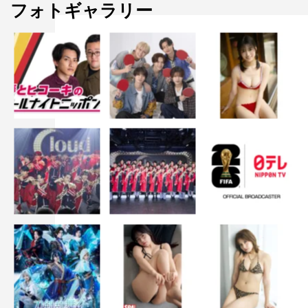
そして安井は「僕たちは、とっても楽しい時間でした。ま
フォトギャラリー
た遊びましょう」と残し、阿部は裏方のスタッフや会場に
いないファンの力も含めて自分たちがいられると前置きし
て「これからも、苦しいことがあってもみんなで笑い合え
る未来が来るように、僕たちはがんばっていきたいと思い
ます。今日はありがとうございました！」と声を張った。
目を潤ませ、充実した表情で武道館のファンに手を振って
幕を閉じた今回のライブ。プロジェクト始動から1年半を
経てデビュー＆東阪ワンマンにたどり着いた7ORDERだ
が、彼らのストーリーはまだまだこれからだ。
この武道館公演は「WE ARE ONE PLUS」として、2月27
日（土）からデジタル配信されることが決定した。詳細は
随時オフィシャルホームページでチェックしてほしい。
TEXT：鳴田麻未
PHOTO：前田学