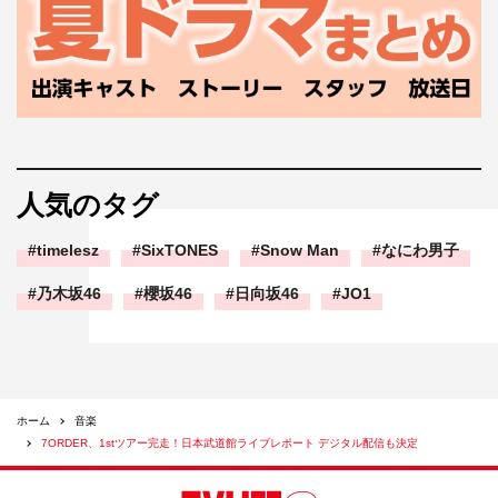
02. LIFE
03. Perfect
04. Sabaoflower
05. BOW!!
06. タイムトラベラー
07. Rest of my life
08. &Y
人気のタグ
09. Make it true
timelesz
SixTONES
Snow Man
なにわ男子
10. Break it
11. Love shower
乃木坂46
櫻坂46
日向坂46
JO1
12. What you got
13. 27
14. GIRL
15. Monday morning
ホーム
音楽
7ORDER、1stツアー完走！日本武道館ライブレポート デジタル配信も決定
＜DVD収録内容＞※初回限定盤 収録内容
「Sabaoflower」「GIRL」「LIFE」「BOW!!」MUSIC