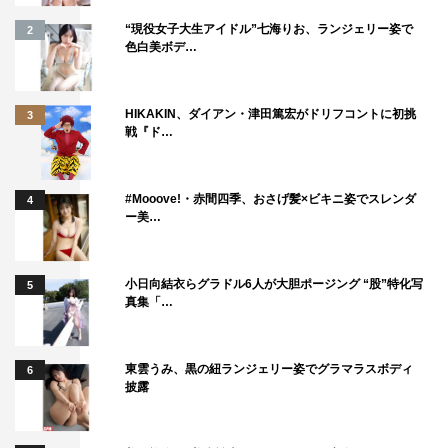
トリングスの入った重厚なバラードだ。“全身全霊”と言う
“現役女子大生アイドル”七海りお、ランジェリー姿で
2
色白美ボデ…
にふさわしい熱のこもったパフォーマンスで、7人はライ
ブ本編を締めくくった。
HIKAKIN、ダイアン・津田篤宏がドリフコントに初挑
3
サプライズ曲はこれだけではなかった。アンコールでも、
戦『ド…
メンバー全員でディスカッションしながら制作したという
新曲「雨が始まりの合図」を初披露。1人ひとりのまっす
#Mooove!・赤間四季、おさげ髪×ビキニ姿でスレンダ
4
ぐな、てらいのない歌声と、7ORDERの絆や希望を象徴
ー美…
した歌詞が印象的なバンドナンバーに仕上がっていた。こ
の曲は、安井の29歳の誕生日に他のメンバー6人から贈ら
小日向結衣らグラドル6人が大胆ポージング “股”特化写
5
れた楽曲で、各パートの歌い手がそのパートの作詞を担当
真集「…
しているとのこと。
全曲を終えた彼らは、1人ずつ各々の言葉で締めの挨拶を
東雲うみ、黒の紐ランジェリー姿でグラマラスボディ
6
披露
送った。真田は「本当に幸せ者だなと思います。これから
も一緒にいろんな景色を見ていきましょう」、森田は「世
の中の動きで、何をすべきか、すべきじゃないか、いろい