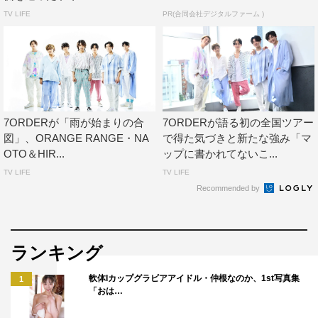
ートへひた走る。作詞作詞の真田が27歳の等身大の不安や
TV LIFE
PR(合同会社デジタルファーム )
希望をさらけ出した「27」、がなるようなラップやボーカ
ルが炸裂する「Break it」は共にライブ映えする楽曲だ。7
人は可能な限り演奏しながらもステージ方々に散らばりオ
ーディエンスのボルテージを引き上げた。
本編ラストを前に、安井が落ち着いたトーンで切り出す。
7ORDERが「雨が始まりの合
7ORDERが語る初の全国ツアー
「1年半前、7ORDERとして新しいスタートを切る時に、
図」、ORANGE RANGE・NA
で得た気づきと新たな強み「マ
OTO＆HIR...
ップに書かれてないこ...
何も持ってないなと思ったんですけど、皆さんがいてくれ
TV LIFE
TV LIFE
ました。今日ここに来れた人もいるし、来れなかった人も
Recommended by
たくさんいると思います。何が正解かはわかりませんが、
僕たちはステージに立つことを決めました。今日は僕たち
と皆さんにとって特別な日になりましたが、今日だけじゃ
ランキング
なくて、きっとまたここから特別な日を作っていきます。
すべてのファンの皆さんへ、僕たちの精一杯をぶつけま
軟体Iカップグラビアアイドル・仲根なのか、1st写真集
1
「おは…
す。夢を見ましょう」。そう言って届けたのは、メンバー
全員で作詞した新曲「夢想人」（読み：ドリーマー）。ス