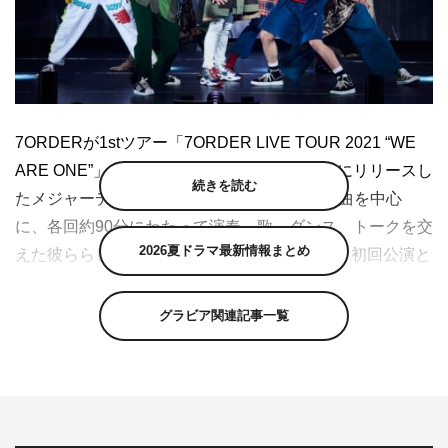
7ORDERが1stツアー「7ORDER LIVE TOUR 2021 “WE
ARE ONE”」の全8公演を完走した。1月13日にリリースし
続きを読む
たメジャーデビューアルバム『ONE』の収録曲を中心
に、各回約90分にわたって演奏、歌、ダンス、トークを交
2026夏ドラマ最新情報まとめ
えた彼ららしい多彩なステージを作り上げた。初回公演と
なった1月13日1部の東京・日本武道館公演の模様をレポ
ートする。
グラビア関連記事一覧
コロナ禍かつ緊急事態宣言下での開催となった今回のツア
ーは、会場の動員をキャパシティ半分以下に押さえ、分散
入場と規制退場、サーモグラフィーによる検温、手指や足
裏の消毒、20時までの公演終了など、さまざまな新型コロ