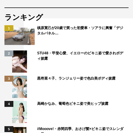
ランキング
槙原寛己が20歳で買った初愛車・ソアラに興奮「デジ
1
タルパネル…
STU48・甲斐心愛、イエローのビキニ姿で愛されボデ
2
ィ披露
黒嵜菜々子、ランジェリー姿で色白美ボディ披露
3
高崎かなみ、葡萄色ビキニ姿で美ヒップ披露
4
#Mooove!・赤間四季、おさげ髪×ビキニ姿でスレンダ
5