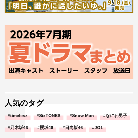
人気のタグ
timelesz
SixTONES
Snow Man
なにわ男子
乃木坂46
櫻坂46
日向坂46
JO1