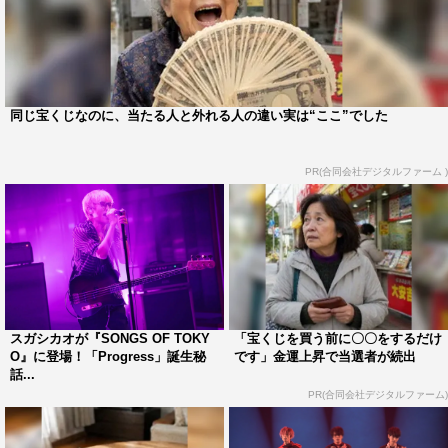
同じ宝くじなのに、当たる人と外れる人の違い実は“ここ”でした
PR(合同会社デジタルファーム )
スガシカオが『SONGS OF TOKY
「宝くじを買う前に〇〇をするだけ
O』に登場！「Progress」誕生秘
です」金運上昇で当選者が続出
話...
PR(合同会社デジタルファーム)