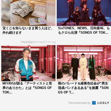
宝くじを知らないまま買う人ほど、
SixTONES、NEWS、日向坂46、も
外れ続けます
もクロら出演『SONGS OF TOK...
PR(合同会社デジタルファーム)
MIYAVIが語る「アーティストと世
雨のパレード＆緑黄色社会が“男女
界のありかた」とは『SONGS OF
混成バンドあるある”を披露『SON
TOK...
GS OF T...
Recommended by