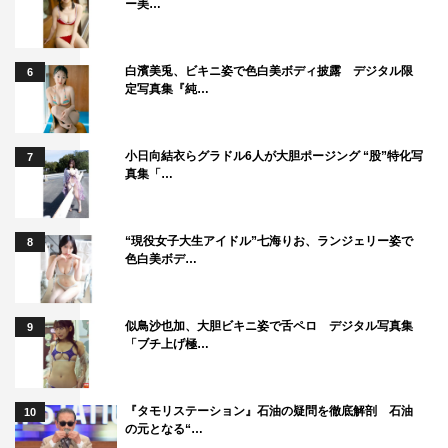
ー美…
白濱美兎、ビキニ姿で色白美ボディ披露 デジタル限
6
定写真集『純…
小日向結衣らグラドル6人が大胆ポージング “股”特化写
7
真集「…
“現役女子大生アイドル”七海りお、ランジェリー姿で
8
色白美ボデ…
似鳥沙也加、大胆ビキニ姿で舌ペロ デジタル写真集
9
「ブチ上げ極…
『タモリステーション』石油の疑問を徹底解剖 石油
10
の元となる“…