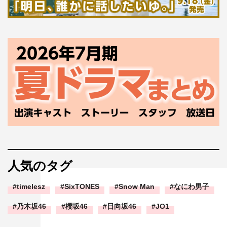
人気のタグ
timelesz
SixTONES
Snow Man
なにわ男子
乃木坂46
櫻坂46
日向坂46
JO1