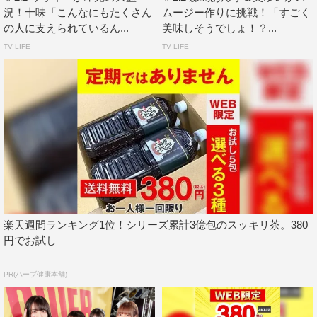
況！十味「こんなにもたくさん
ムージー作りに挑戦！「すごく
の人に支えられているん...
美味しそうでしょ！？...
TV LIFE
TV LIFE
イベントも大盛況だったそうで、青木りさは「すごく楽し
いイベントでした！ 来てくださった方のすごく楽しそう
な笑顔を見れて、私まで笑顔になりました！ お店にあっ
た在庫も全て完売ということですごくうれしかったで
す！！」と反響を実感している様子。
また、天羽希純は「新衣装をお披露目したタワーレコード
渋谷店さんでまたライブができたのはとてもうれしかった
楽天週間ランキング1位！シリーズ累計3億包のスッキリ茶。380
です。なんだかエモい感じでした！（笑）」と、会場とな
円でお試し
ったタワーレコード渋谷店との縁についても明かす。
PR(ハーブ健康本舗)