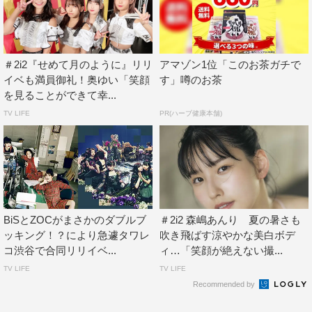
＃2i2『せめて月のように』リリ
アマゾン1位「このお茶ガチで
イベも満員御礼！奥ゆい「笑顔
す」噂のお茶
を見ることができて幸...
TV LIFE
PR(ハーブ健康本舗)
奥ゆいも「応援してくださる方のおかげでリリースイベン
トができます！ 渋谷タワーレコード店さんは、いつも
BiSとZOCがまさかのダブルブ
＃2i2 森嶋あんり 夏の暑さも
ッキング！？により急遽タワレ
吹き飛ばす涼やかな美白ボデ
CDを買ったりする時にお世話になっていたので、まさか
コ渋谷で合同リリイベ...
ィ…「笑顔が絶えない撮...
そこでイベントをさせて頂けるなんて本当にうれしい！」
TV LIFE
TV LIFE
とファンへの感謝とともに、リリースイベント開催の喜び
Recommended by
を語った。