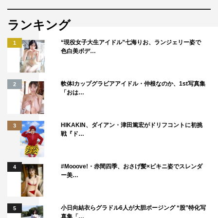
「リリイベでのミニライブは、みんなと一体になっている
ランキング
感じがするので、すごく大好きなんです」と振り返った十
味。「これからも＃2i2は5人全力で突き進んでいきますの
“現役女子大生アイドル”七海りお、ランジェリー姿で
1
で、一緒についてきてくれたらうれしいです！」とファン
色白美ボデ…
にメッセージを送った。インタビュー全文は、次ページに
掲載。
軟体Iカップグラビアアイドル・仲根なのか、1st写真集
2
「おは…
HIKAKIN、ダイアン・津田篤宏がドリフコントに初挑
3
戦『ド…
#Mooove!・赤間四季、おさげ髪×ビキニ姿でスレンダ
4
ー美…
小日向結衣らグラドル6人が大胆ポージング “股”特化写
5
真集「…