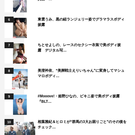
東雲うみ、黒の紐ランジェリー姿でグラマラスボディ
6
披露
＃2i2インタビューはこちら
ちとせよしの、レースのセクシー衣装で美ボディ披
7
露 デジタル写…
1
2
全文表示
美澄衿依、“美脚戦士えりいちゃん”に変身してマシュ
8
マロボディ…
#Mooove!・姫野ひなの、ビキニ姿で美ボディ披露
9
『BLT…
＃2i2
ゼロイチファミリア
十味
天羽希純
奥ゆい
森嶋あんり
相葉雅紀＆ヒロミが“群馬の3大お困りごと”のその後を
10
チェック…