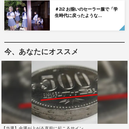
＃2i2 お揃いのセーラー服で「学
生時代に戻ったような…
現在、十味、森嶋あんり、青木りさ、奥ゆい、天羽希純の
5人組グループとして活動中。グラビア活動もしており、6
今、あなたにオススメ
月17日に発売された「週刊ヤングジャンプ」（集英社）の
ゼロイチジャック号にもグループから十味、森嶋あんり、
青木りさの3名が代表して参加していた。
そんな彼女たちが、ニューシングル『独り占め』のリリー
スイベントを6月19日にタワーレコード渋谷店で開催。今
作のリリースについて、森嶋あんりは「＃2i2の曲の中で
個人的に特にお気に入りの曲なので、こうしてCDとして
残せることがとてもうれしいです！」と喜びを語る。
【当選】金運が上がる直前に起こるサイン