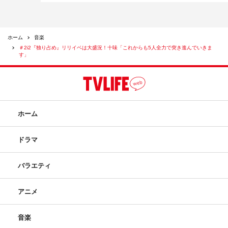
ホーム
音楽
＃2i2『独り占め』リリイベは大盛況！十味「これからも5人全力で突き進んでいきま
す」
ホーム
ドラマ
バラエティ
アニメ
音楽