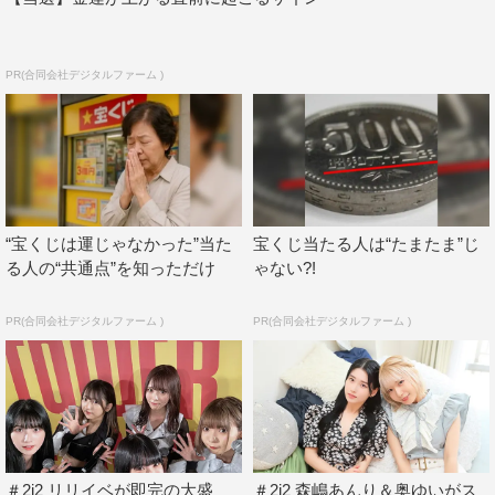
PR(合同会社デジタルファーム )
“宝くじは運じゃなかった”当た
宝くじ当たる人は“たまたま”じ
る人の“共通点”を知っただけ
ゃない?!
PR(合同会社デジタルファーム )
PR(合同会社デジタルファーム )
＃2i2 リリイベが即完の大盛
＃2i2 森嶋あんり＆奥ゆいがス