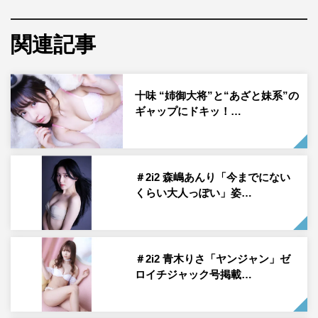
ニューシングル『独り占め』をリリース。その発売を記念
したリリースイベントを、6月19日にタワーレコード渋谷
関連記事
店で開催した。
“アンドロイド”をコンセプトとして結成されるも、メンバ
十味 “姉御大将”と“あざと妹系”の
ーがそれに反発。「なにかに支配され人々がまるでアンド
ギャップにドキッ！…
ロイドの様に生きる世界でこの瞬間だけは“人間”らしくあ
りたい」というコンセプトのもとに活動している＃2i2。
＃2i2 森嶋あんり「今までにない
くらい大人っぽい」姿…
＃2i2 青木りさ「ヤンジャン」ゼ
ロイチジャック号掲載…