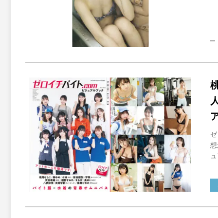
ゼ
想
ュ