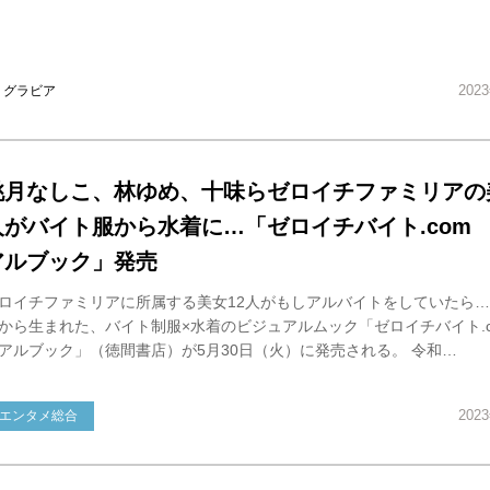
202
グラビア
桃月なしこ、林ゆめ、十味らゼロイチファミリアの美
人がバイト服から水着に…「ゼロイチバイト.com
アルブック」発売
ロイチファミリアに所属する美女12人がもしアルバイトをしていたら
から生まれた、バイト制服×水着のビジュアルムック「ゼロイチバイト.c
アルブック」（徳間書店）が5月30日（火）に発売される。 令和…
202
エンタメ総合