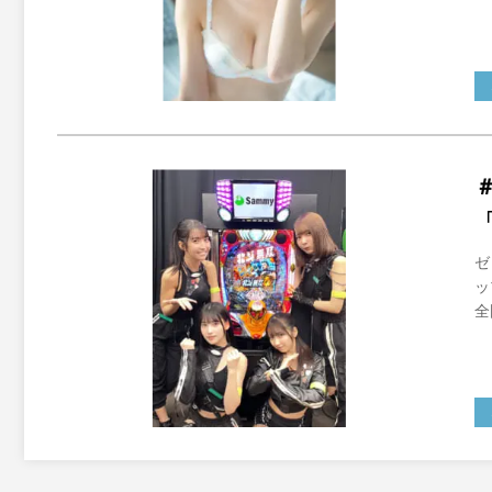
ゼ
ッ
全