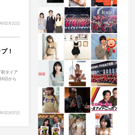
3年02月21日
ップ！
プ初タイア
月6日から
3年02月07日