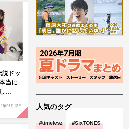
伝説ドッ
本当に
し…
人気のタグ
22年03月13日
timelesz
SixTONES