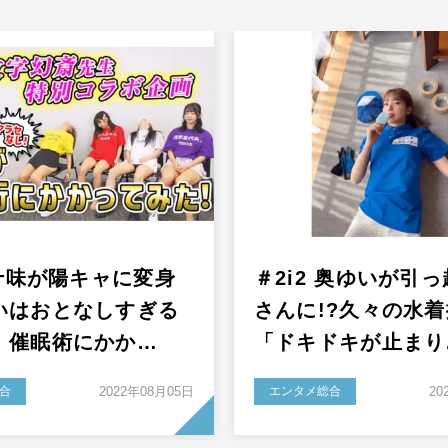
 十味が陽キャに変身
＃2i2 奥ゆいが引
いはおとなしすぎる
さんに!?久々の水
！催眠術にかか…
「ドキドキが止まり
合
2022年08月05日
エンタメ総合
20