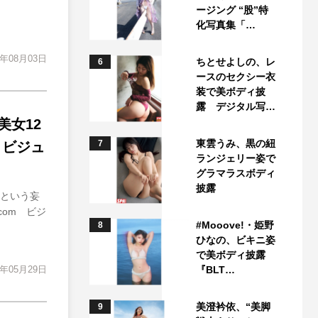
ージング “股”特
化写真集「…
3年08月03日
ちとせよしの、レ
6
ースのセクシー衣
装で美ボディ披
露 デジタル写…
女12
東雲うみ、黒の紐
7
 ビジュ
ランジェリー姿で
グラマラスボディ
披露
…という妄
om ビジ
#Mooove!・姫野
8
ひなの、ビキニ姿
で美ボディ披露
3年05月29日
『BLT…
美澄衿依、“美脚
9