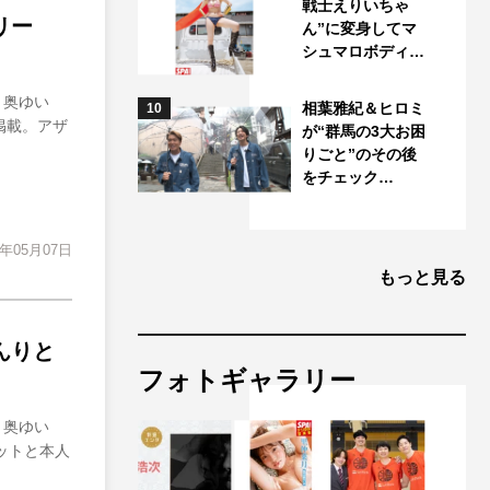
戦士えりいちゃ
リー
ん”に変身してマ
シュマロボディ…
・奥ゆい
相葉雅紀＆ヒロミ
10
掲載。アザ
が“群馬の3大お困
りごと”のその後
をチェック…
3年05月07日
もっと見る
んりと
フォトギャラリー
・奥ゆい
ットと本人