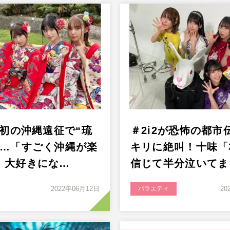
 初の沖縄遠征で“琉
＃2i2が恐怖の都市
に…「すごく沖縄が楽
キリに絶叫！十味「
、大好きにな…
信じて半分泣いてま
2022年06月12日
バラエティ
20