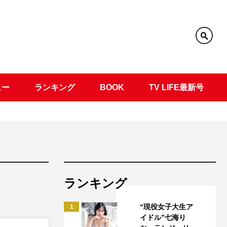
ュー
ランキング
BOOK
TV LIFE最新号
ランキング
“現役女子大生ア
1
イドル”七海り