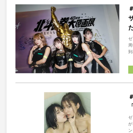
ゼ
周
到
ゼ
が
ン