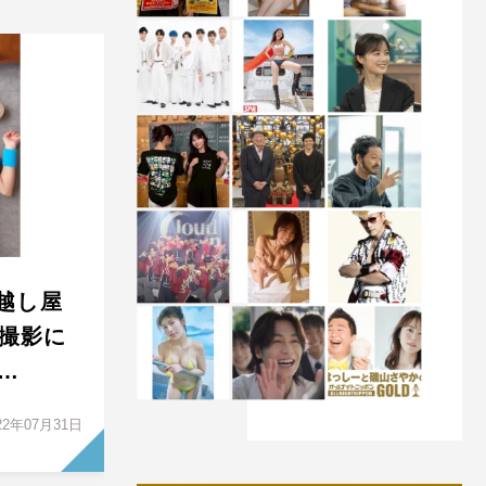
っ越し屋
着撮影に
…
22年07月31日