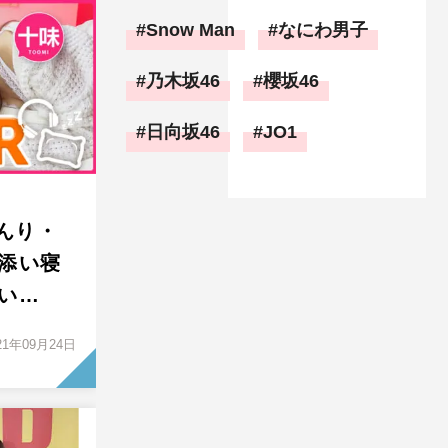
Snow Man
なにわ男子
乃木坂46
櫻坂46
日向坂46
JO1
あんり・
添い寝
い…
21年09月24日