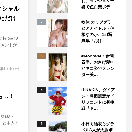
お、ランジェリー
姿で色白美ボデ…
ィシャル
ただけ
軟体Iカップグラ
2
ビアアイドル・仲
根なのか、1st写
斗の拳40
真集「おは…
コメントが
#Mooove!・赤間
3
四季、おさげ髪×
ビキニ姿でスレン
3年10月09日
ダー美…
HIKAKIN、ダイア
4
も…！
ン・津田篤宏がド
リフコントに初挑
戦『ド…
・奥ゆい
トと本人イ
小日向結衣らグラ
5
ドル6人が大胆ポ