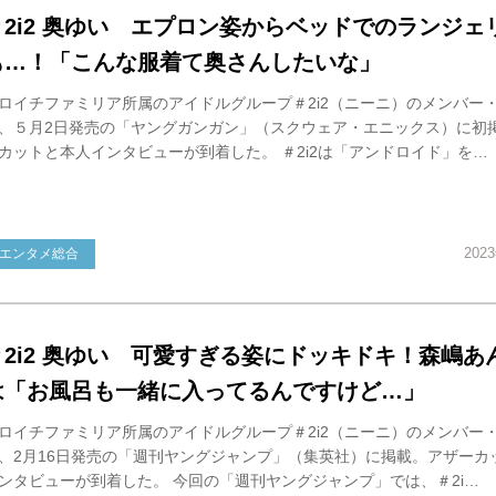
＃2i2 奥ゆい エプロン姿からベッドでのランジェ
も…！「こんな服着て奥さんしたいな」
ロイチファミリア所属のアイドルグループ＃2i2（ニーニ）のメンバー
、５月2日発売の「ヤングガンガン」（スクウェア・エニックス）に初
カットと本人インタビューが到着した。 ＃2i2は「アンドロイド」を…
202
エンタメ総合
＃2i2 奥ゆい 可愛すぎる姿にドッキドキ！森嶋あ
は「お風呂も一緒に入ってるんですけど…」
ロイチファミリア所属のアイドルグループ＃2i2（ニーニ）のメンバー
、2月16日発売の「週刊ヤングジャンプ」（集英社）に掲載。アザーカ
ンタビューが到着した。 今回の「週刊ヤングジャンプ」では、＃2i…