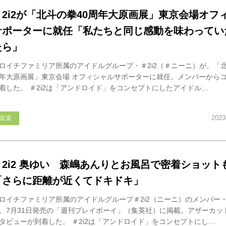
＃2i2が「北斗の拳40周年大原画展」東京会場オフ
サポーターに就任「私たちと同じ感動を味わってい
たら」
ロイチファミリア所属のアイドルグループ・＃2i2（＃ニーニ）が、「北
年大原画展」東京会場 オフィシャルサポーターに就任。メンバーから
着した。 ＃2i2は「アンドロイド」をコンセプトにしたアイドル…
202
音楽
＃2i2 奥ゆい 森嶋あんりとお風呂で密着ショット
「さらに距離が近くてドキドキ」
ロイチファミリア所属のアイドルグループ＃2i2（ニーニ）のメンバー
、7月31日発売の「週刊プレイボーイ」（集英社）に掲載。アザーカッ
タビューが到着した。 ＃2i2は「アンドロイド」をコンセプトにし…