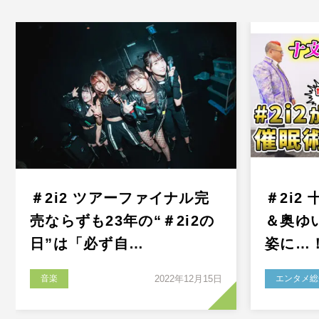
＃2i2 ツアーファイナル完
＃2i2
売ならずも23年の“＃2i2の
＆奥ゆ
日”は「必ず自…
姿に…
音楽
2022年12月15日
エンタメ総