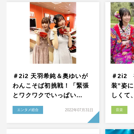
＃2i2 天羽希純＆奥ゆいが
＃2i2
わんこそば初挑戦！「緊張
装”姿
とワクワクでいっぱい…
しくて
エンタメ総合
2022年07月31日
音楽