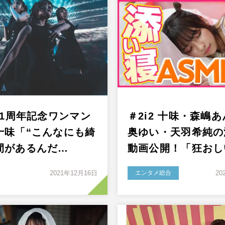
が1周年記念ワンマン
＃2i2 十味・森嶋
十味「“こんなにも綺
奥ゆい・天羽希純の
間があるんだ…
動画公開！「狂おし
2021年12月16日
エンタメ総合
20