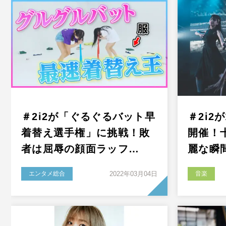
＃2i2が「ぐるぐるバット早
＃2i2
着替え選手権」に挑戦！敗
開催！
者は屈辱の顔面ラッフ…
麗な瞬
エンタメ総合
2022年03月04日
音楽