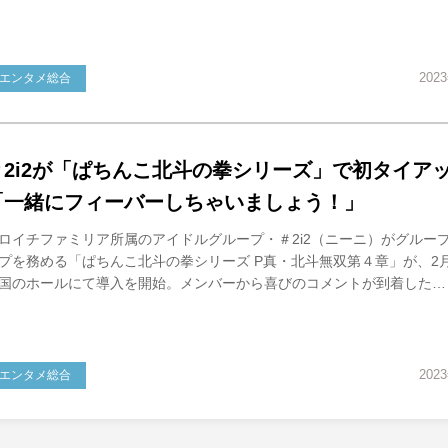
202
エンタメ総合
＃2i2が「ぱちんこ北斗の拳シリーズ」で初タイア
「一緒にフィーバーしちゃいましょう！」
ロイチファミリア所属のアイドルグループ・＃2i2（ニーニ）がグルー
プを務める「ぱちんこ北斗の拳シリーズ P真・北斗無双第４章」が、2
国のホールにて導入を開始。メンバーから喜びのコメントが到着した…
202
エンタメ総合