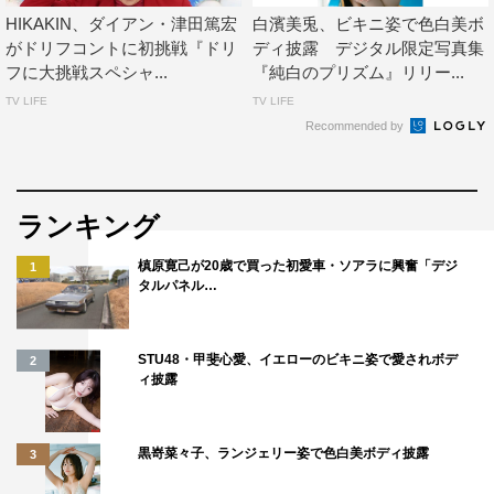
HIKAKIN、ダイアン・津田篤宏
白濱美兎、ビキニ姿で色白美ボ
がドリフコントに初挑戦『ドリ
ディ披露 デジタル限定写真集
フに大挑戦スペシャ...
『純白のプリズム』リリー...
TV LIFE
TV LIFE
Recommended by
ランキング
槙原寛己が20歳で買った初愛車・ソアラに興奮「デジ
1
タルパネル…
STU48・甲斐心愛、イエローのビキニ姿で愛されボデ
2
ィ披露
黒嵜菜々子、ランジェリー姿で色白美ボディ披露
3