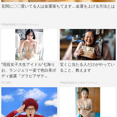
玄関に〇〇置いてる人は金運落ちてます…金運を上げる方法とは
PR(合同会社デジタルファーム )
”現役女子大生アイドル”七海り
宝くじ当たる人だけがやってい
お、ランジェリー姿で色白美ボ
ること、教えます
ディ披露『グラビアザテ...
TV LIFE
PR(合同会社デジタルファーム )