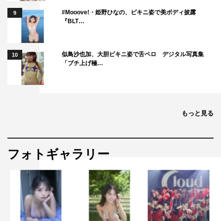
#Mooove!・姫野ひなの、ビキニ姿で美ボディ披露
9
『BLT…
似鳥沙也加、大胆ビキニ姿で舌ペロ デジタル写真集
10
「ブチ上げ極…
もっと見る
フォトギャラリー