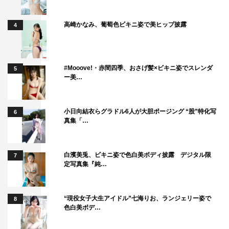
高崎かなみ、葡萄色ビキニ姿で美ヒップ披露
4
#Mooove!・赤間四季、おさげ髪×ビキニ姿でスレンダ
5
ー美…
小日向結衣らグラドル6人が大胆ポージング “股”特化写
6
真集「…
白濱美兎、ビキニ姿で色白美ボディ披露 デジタル限
7
定写真集『純…
“現役女子大生アイドル”七海りお、ランジェリー姿で
8
色白美ボデ…