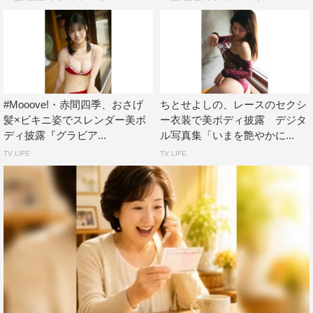
#Mooove!・赤間四季、おさげ
ちとせよしの、レースのセクシ
髪×ビキニ姿でスレンダー美ボ
ー衣装で美ボディ披露 デジタ
ディ披露『グラビア...
ル写真集「いまを艶やかに...
TV LIFE
TV LIFE