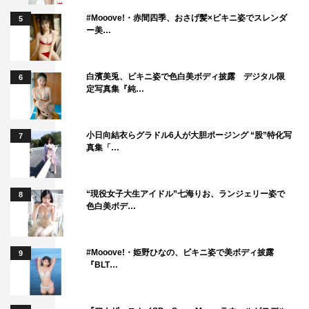
#Mooove!・赤間四季、おさげ髪×ビキニ姿でスレンダ
5
ー美…
白濱美兎、ビキニ姿で色白美ボディ披露 デジタル限
6
定写真集『純…
小日向結衣らグラドル6人が大胆ポージング “股”特化写
7
真集「…
“現役女子大生アイドル”七海りお、ランジェリー姿で
8
色白美ボデ…
#Mooove!・姫野ひなの、ビキニ姿で美ボディ披露
9
『BLT…