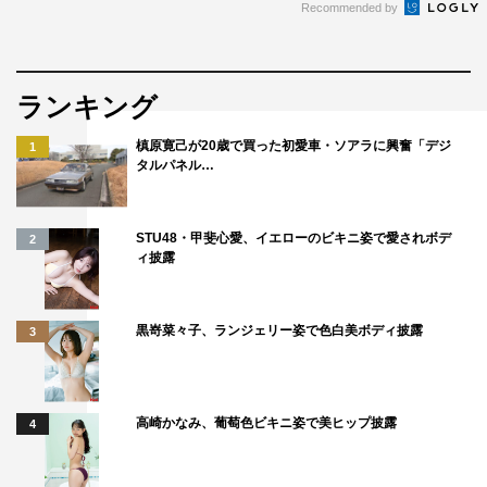
Recommended by
ランキング
槙原寛己が20歳で買った初愛車・ソアラに興奮「デジ
1
タルパネル…
STU48・甲斐心愛、イエローのビキニ姿で愛されボデ
2
ィ披露
黒嵜菜々子、ランジェリー姿で色白美ボディ披露
3
高崎かなみ、葡萄色ビキニ姿で美ヒップ披露
4