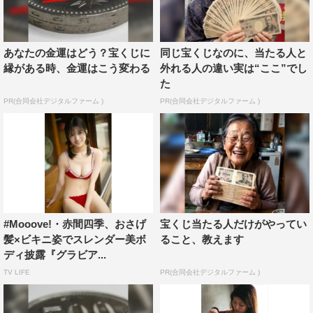
あなたの金運はどう？宝くじに
同じ宝くじなのに、当たる人と
縁がある時、金運はこう変わる
外れる人の違い実は“ここ”でし
た
PR(合同会社デジタルファーム )
PR(合同会社デジタルファーム )
#Mooove!・赤間四季、おさげ
宝くじ当たる人だけがやってい
髪×ビキニ姿でスレンダー美ボ
ること、教えます
ディ披露『グラビア...
TV LIFE
PR(合同会社デジタルファーム )