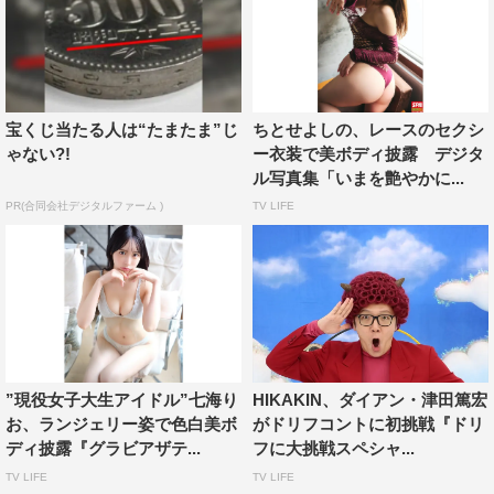
宝くじ当たる人は“たまたま”じ
ちとせよしの、レースのセクシ
ゃない?!
ー衣装で美ボディ披露 デジタ
ル写真集「いまを艶やかに...
PR(合同会社デジタルファーム )
TV LIFE
”現役女子大生アイドル”七海り
HIKAKIN、ダイアン・津田篤宏
お、ランジェリー姿で色白美ボ
がドリフコントに初挑戦『ドリ
ディ披露『グラビアザテ...
フに大挑戦スペシャ...
TV LIFE
TV LIFE