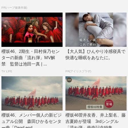
PR(ハーブ健康本舗)
櫻坂46、2期生・田村保乃セン
【大人気】ひんやり冷感寝具で
ターの新曲「流れ弾」MV解
快適な睡眠をあなたに。
禁 監督は池田一真 | ...
TV LIFE
PR(アイリスプラザ)
櫻坂46、メンバー個人の新ビジ
櫻坂46菅井友香、井上梨名、藤
ュアル公開 森田ひかるセンタ
吉夏鈴が登場 3rdシングル
ー曲「Dead end...
「流れ弾」発売記念特集...