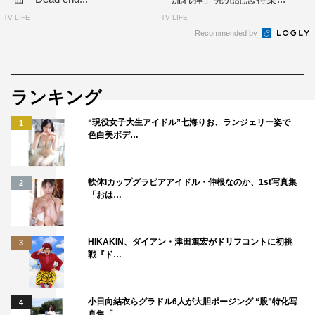
TV LIFE
TV LIFE
Recommended by
ランキング
“現役女子大生アイドル”七海りお、ランジェリー姿で
1
色白美ボデ…
軟体Iカップグラビアアイドル・仲根なのか、1st写真集
2
「おは…
HIKAKIN、ダイアン・津田篤宏がドリフコントに初挑
3
戦『ド…
小日向結衣らグラドル6人が大胆ポージング “股”特化写
4
真集「…