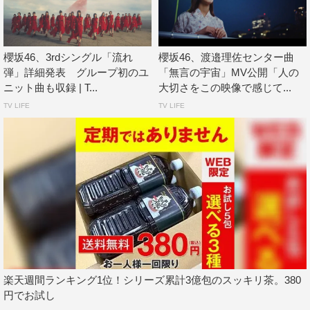
櫻坂46
櫻坂46、3rdシングル「流れ
櫻坂46、渡邉理佐センター曲
弾」詳細発表 グループ初のユ
「無言の宇宙」MV公開「人の
ニット曲も収録 | T...
大切さをこの映像で感じて...
TV LIFE
TV LIFE
楽天週間ランキング1位！シリーズ累計3億包のスッキリ茶。380
円でお試し