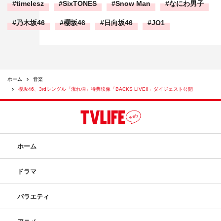
timelesz
SixTONES
Snow Man
なにわ男子
乃木坂46
櫻坂46
日向坂46
JO1
ホーム
音楽
櫻坂46、3rdシングル「流れ弾」特典映像「BACKS LIVE!!」ダイジェスト公開
ホーム
ドラマ
バラエティ