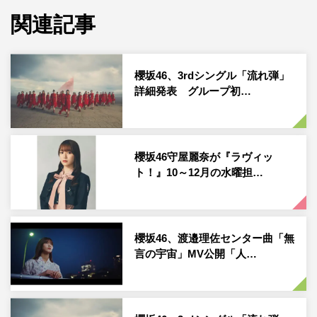
坂46を、強くする。」というキャッチコピーの下、メンバ
関連記事
ーによる立候補制で選出。3公演を通して全員が必ず1度は
センターに立つため、普段とは違ったグループの装いを見
櫻坂46、3rdシングル「流れ弾」
ることができる。グループにとって有観客での単独ライブ
詳細発表 グループ初…
は改名後初ということもあり、豪華な特典映像となってい
る。
さらに、新たに撮り下ろしされた「SAKURA MEGURI」
櫻坂46守屋麗奈が『ラヴィッ
が各形態に収録される。
ト！』10～12月の水曜担…
櫻坂46「Sakurazaka46 BACKS LIVE!! ～
Center Performance Collections～」ダイジェ
櫻坂46、渡邉理佐センター曲「無
スト映像
言の宇宙」MV公開「人…