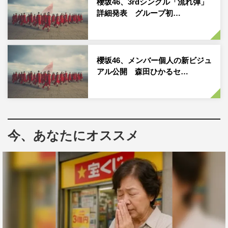
櫻坂46、3rdシングル「流れ弾」
詳細発表 グループ初…
櫻坂46、メンバー個人の新ビジュ
アル公開 森田ひかるセ…
今、あなたにオススメ
作品情報
櫻坂46
3rdシングル「流れ弾」
2021年10月13日（水）発売