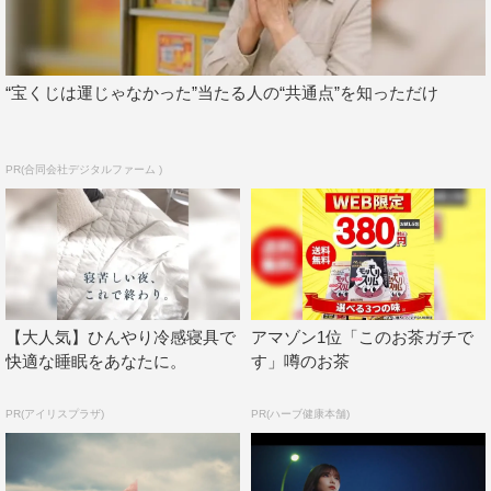
櫻坂46 OFFICIAL WEBSITE：
https://sakurazaka46.com/
この記事の写真
“宝くじは運じゃなかった”当たる人の“共通点”を知っただけ
PR(合同会社デジタルファーム )
【大人気】ひんやり冷感寝具で
アマゾン1位「このお茶ガチで
快適な睡眠をあなたに。
す」噂のお茶
PR(アイリスプラザ)
PR(ハーブ健康本舗)