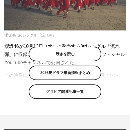
櫻坂46 3rdシングル『流れ弾』
櫻坂46が10月13日（水）に発売する3rdシングル「流れ
続きを読む
弾」に収録される特典映像のダイジェストがオフィシャル
YouTubeチャンネルで公開された。
2026夏ドラマ最新情報まとめ
この映像は、1stシングル・2ndシングルの3列目メンバ
ー、通称“BACKS”メンバーのみで今年6月に開催されたラ
イブ「BACKS LIVE!!」より、3日目の公演を中心に収録さ
グラビア関連記事一覧
れたものからのダイジェスト。このライブは生配信されて
いたが、クオリティの高さにより商品化が待望されてい
た。
ライブで披露される各楽曲のセンターは、「私たちで、櫻