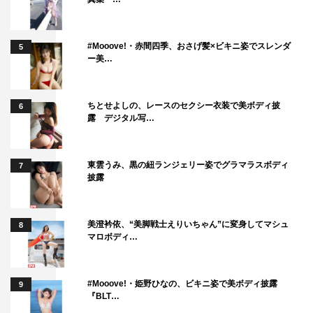
#Mooove!・赤間四季、おさげ髪×ビキニ姿でスレンダ
5
ー美…
ちとせよしの、レースのセクシー衣装で美ボディ披
6
露 デジタル写…
東雲うみ、黒の紐ランジェリー姿でグラマラスボディ
7
披露
美澄衿依、“美脚戦士えりいちゃん”に変身してマシュ
8
マロボディ…
#Mooove!・姫野ひなの、ビキニ姿で美ボディ披露
9
『BLT…