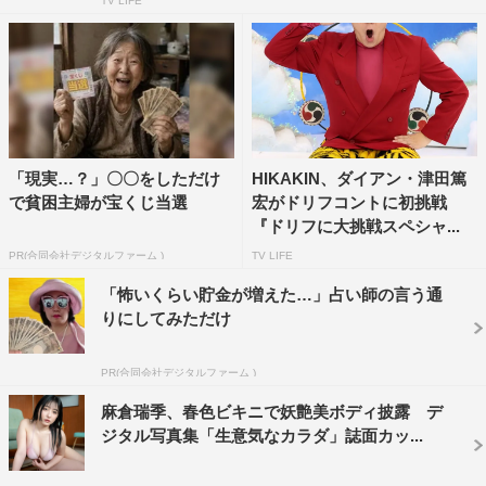
TV LIFE
「現実…？」〇〇をしただけ
HIKAKIN、ダイアン・津田篤
で貧困主婦が宝くじ当選
宏がドリフコントに初挑戦
『ドリフに大挑戦スペシャ...
PR(合同会社デジタルファーム )
TV LIFE
「怖いくらい貯金が増えた…」占い師の言う通
りにしてみただけ
PR(合同会社デジタルファーム )
麻倉瑞季、春色ビキニで妖艶美ボディ披露 デ
ジタル写真集「生意気なカラダ」誌面カッ...