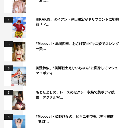
「おは…
HIKAKIN、ダイアン・津田篤宏がドリフコントに初挑
4
戦『ド…
#Mooove!・赤間四季、おさげ髪×ビキニ姿でスレンダ
5
ー美…
美澄衿依、“美脚戦士えりいちゃん”に変身してマシュ
6
マロボディ…
ちとせよしの、レースのセクシー衣装で美ボディ披
7
露 デジタル写…
#Mooove!・姫野ひなの、ビキニ姿で美ボディ披露
8
『BLT…