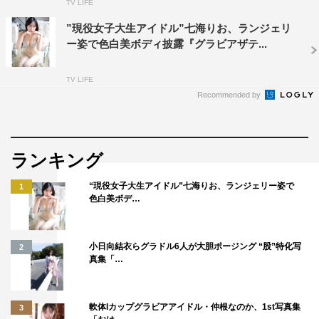
TV LIFE
”現役女子大生アイドル”七海りお、ランジェリ
ー姿で色白美ボディ披露『グラビアザテ...
TV LIFE
Recommended by
ランキング
“現役女子大生アイドル”七海りお、ランジェリー姿で
1
色白美ボデ…
小日向結衣らグラドル6人が大胆ポージング “股”特化写
2
真集「…
軟体Iカップグラビアアイドル・仲根なのか、1st写真集
3