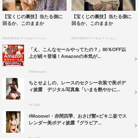
【宝くじの裏技】当たる側に
【宝くじの裏技】当たる側に
回るか、このままか
回るか、このままか
PR(合同会社デジタルファーム )
PR(合同会社デジタルファーム )
「え、こんなセールやってたの？」80％OFF以
上が続々登場！Amazonの本気が...
PR(Amazon)
ちとせよしの、レースのセクシー衣装で美ボデ
ィ披露 デジタル写真集「いまを艶やかに...
TV LIFE
#Mooove!・赤間四季、おさげ髪×ビキニ姿でス
レンダー美ボディ披露『グラビア...