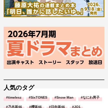
人気のタグ
timelesz
SixTONES
Snow Man
なにわ男子
乃木坂46
櫻坂46
日向坂46
JO1