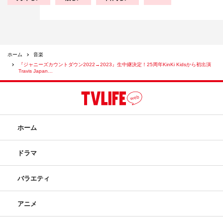
ホーム
音楽
『ジャニーズカウントダウン2022→2023』生中継決定！25周年KinKi Kidsから初出演
Travis Japan…
ホーム
ドラマ
バラエティ
アニメ