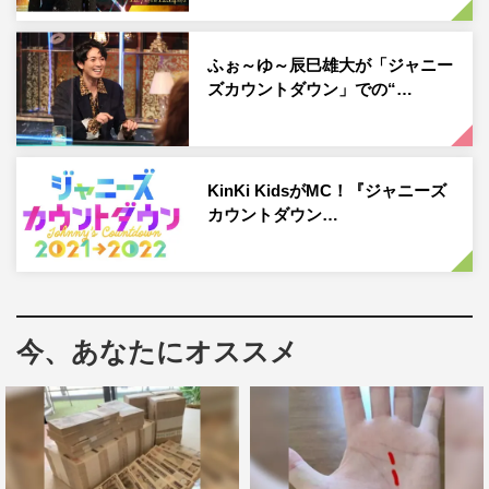
2022年12月31日（土）午後11時45分～深夜0時45分 生放
送
ふぉ～ゆ～辰巳雄大が「ジャニー
〈出演者〉
ズカウントダウン」での“…
司会：国分太一、井ノ原快彦
KinKi Kids、NEWS、関ジャニ∞、KAT-TUN、Hey! Say!
KinKi KidsがMC！『ジャニーズ
JUMP、Kis-My-Ft2、Sexy Zone、A.B.C-Z、ジャニーズ
カウントダウン…
WEST、King & Prince、SixTONES、Snow Man、なにわ
男子、Travis Japan、ジャニーズJr.
※出演者は変更になる可能性あり。
今、あなたにオススメ
公式HP：
https://www.fujitv.co.jp/j-countdown/