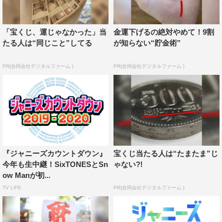
「宝くじ、運じゃなかった」当
金運下げるの絶対やめて！9割
たる人は“同じこと”してる
が知らない“貯金術”
A.B.C-Z
Hey! Say! JUMP
PR(合同会社デジタルファーム )
PR(合同会社デジタルファーム )
KAT-TUN
King & Prince
KinKi Kids
Kis-My-Ft2
NEWS
Sexy Zone
SixTONES
Snow Man
Travis Japan
TVLIFE
『ジャニーズカウントダウン』
宝くじ当たる人は“たまたま”じ
今年も生中継！SixTONESとSn
ゃない?!
ジャニーズJr.
ジャニーズWEST
ow Manが初...
TV LIFE
PR(合同会社デジタルファーム )
なにわ男子
井ノ原快彦
国分太一