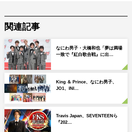
一夜限りのシャッフルユニットが歴代グループのヒット曲
を披露する「シャッフルメドレー」や、他グループのヒッ
ト曲をカバーする「グループチェンジメドレー」、ジャニ
関連記事
ーズJr.が先輩グループの楽曲をカバーする「次世代ジャニ
ーズメドレー」などを送る。
なにわ男子・大橋和也「夢は満場
また、2022年10月28日（金）に全世界メジャーデビュー
一致で『紅白歌合戦』に出…
を果たしたTravis Japanの初出演も決定した。
1年の締めくくりと幕開けにふさわしい、華やかで見どこ
King ＆ Prince、なにわ男子、
ろ満載の『ジャニーズカウントダウン2022→2023』に注
JO1、INI…
目だ。
番組情報
Travis Japan、SEVENTEENら
『ジャニーズカウントダウン2022→2023』
『202…
フジテレビ系