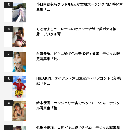
小日向結衣らグラドル6人が大胆ポージング “股”特化写
5
真集「…
ちとせよしの、レースのセクシー衣装で美ボディ披
6
露 デジタル写…
白濱美兎、ビキニ姿で色白美ボディ披露 デジタル限
7
定写真集『純…
HIKAKIN、ダイアン・津田篤宏がドリフコントに初挑
8
戦『ド…
鈴木優香、ランジェリー姿でベッドにごろん デジタ
9
ル写真集「艶…
似鳥沙也加、大胆ビキニ姿で舌ペロ デジタル写真集
10