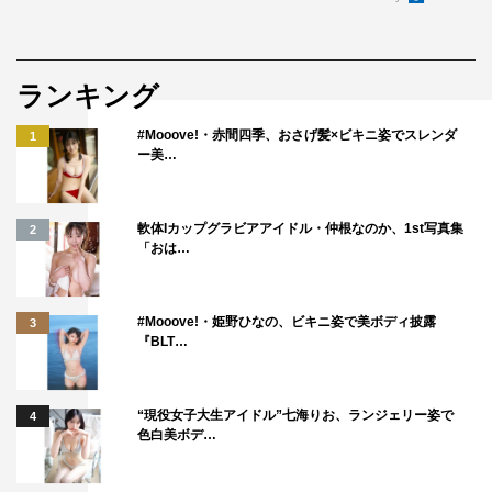
ランキング
#Mooove!・赤間四季、おさげ髪×ビキニ姿でスレンダ
1
ー美…
軟体Iカップグラビアアイドル・仲根なのか、1st写真集
2
「おは…
#Mooove!・姫野ひなの、ビキニ姿で美ボディ披露
3
『BLT…
“現役女子大生アイドル”七海りお、ランジェリー姿で
4
色白美ボデ…