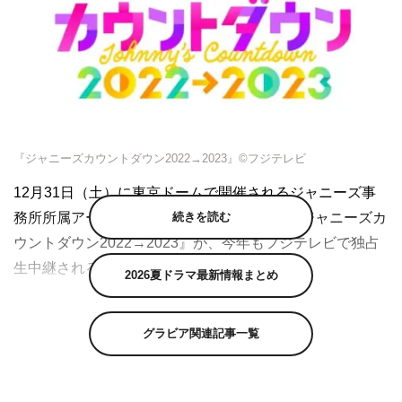
『ジャニーズカウントダウン2022→2023』©フジテレビ
12月31日（土）に東京ドームで開催されるジャニーズ事
続きを読む
務所所属アーティストによる年越しライブ『ジャニーズカ
ウントダウン2022→2023』が、今年もフジテレビで独占
生中継される。
2026夏ドラマ最新情報まとめ
今年は、総勢14組の豪華アーティストが大集合し、東京ド
ームからの生中継で放送。MCは国分太一と井ノ原快彦が
グラビア関連記事一覧
務める。
今回も『ジャニーズカウントダウン』でしか見られない、