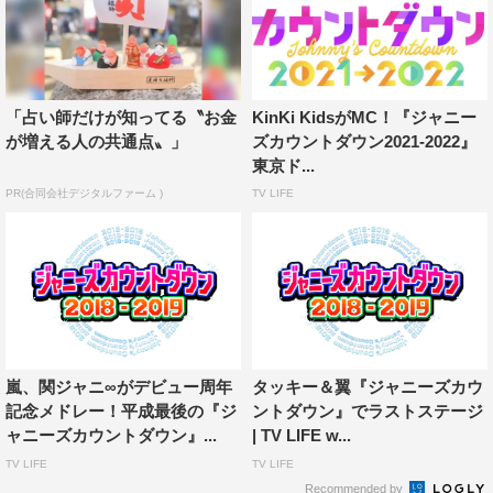
関ジャニ∞
「占い師だけが知ってる〝お金
KinKi KidsがMC！『ジャニー
が増える人の共通点〟」
ズカウントダウン2021-2022』
東京ド...
PR(合同会社デジタルファーム )
TV LIFE
嵐、関ジャニ∞がデビュー周年
タッキー＆翼『ジャニーズカウ
記念メドレー！平成最後の『ジ
ントダウン』でラストステージ
ャニーズカウントダウン』...
| TV LIFE w...
TV LIFE
TV LIFE
Recommended by