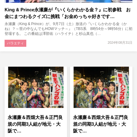
King & Prince永瀬廉が『いくらかわかる金？』に初参戦 お
金にまつわるクイズに挑戦「お金めっちゃ好きです…
永瀬廉（King & Prince）が、9月7日（土）放送の『いくらかわかる金（か
ね）？～世の中なんでもHOWマッチ～』（TBS系 8時54分～9時56分）に初
登場する。 この番組は澤部佑（ハライチ）と杉山真也（…
2024年08月31日
バラエティ
永瀬廉＆西畑大吾＆正門良
永瀬廉＆西畑大吾＆正門良
規の同期3人組が地元・大
規の同期3人組が地元・大
阪で…
阪で…