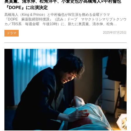
奥貫薫、清水伸、松角洋平、小倉史也が髙橋海人×中村倫也
『DOPE』に出演決定
髙橋海人（King & Prince）と中村倫也がW主演を務める金曜ドラマ
『DOPE 麻薬取締部特捜課』（読み：ドープ マヤクトリシマリブトクソウ
カ／TBS系 毎週金曜 午後10時）に、新たに奥貫薫、清水伸、松角…
2025年07月25日
ドラマ