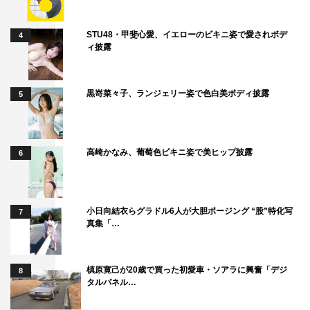
STU48・甲斐心愛、イエローのビキニ姿で愛されボデ
4
ィ披露
黒嵜菜々子、ランジェリー姿で色白美ボディ披露
5
高崎かなみ、葡萄色ビキニ姿で美ヒップ披露
6
小日向結衣らグラドル6人が大胆ポージング “股”特化写
7
真集「…
槙原寛己が20歳で買った初愛車・ソアラに興奮「デジ
8
タルパネル…