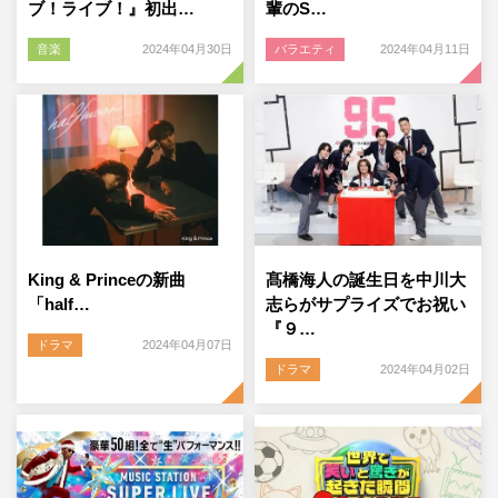
ブ！ライブ！』初出…
輩のS…
音楽
2024年04月30日
バラエティ
2024年04月11日
King & Princeの新曲
髙橋海人の誕生日を中川大
「half…
志らがサプライズでお祝い
『９…
ドラマ
2024年04月07日
ドラマ
2024年04月02日