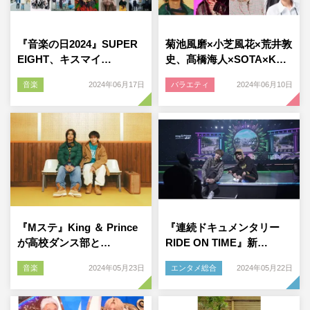
『音楽の日2024』SUPER
菊池風磨×小芝風花×荒井敦
EIGHT、キスマイ…
史、髙橋海人×SOTA×K…
音楽
2024年06月17日
バラエティ
2024年06月10日
『Mステ』King ＆ Prince
『連続ドキュメンタリー
が高校ダンス部と…
RIDE ON TIME』新…
音楽
2024年05月23日
エンタメ総合
2024年05月22日