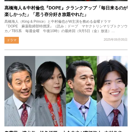
髙橋海人＆中村倫也『DOPE』クランクアップ「毎日来るのが
楽しかった」「思う存分好き放題やれた」
髙橋海人（King & Prince）と中村倫也がW主演を務める金曜ドラマ
『DOPE 麻薬取締部特捜課』（読み：ドープ マヤクトリシマリブトクソウ
カ／TBS系 毎週金曜 午後10時）の最終回（9月5日（金）放送）…
2025年09月05日
ドラマ