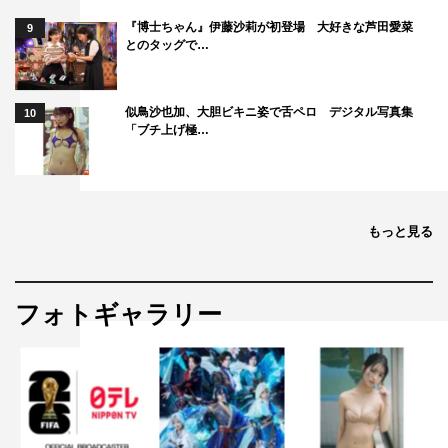
『博士ちゃん』伊藤沙莉が初登場 大好きな芦田愛菜
9
とのタッグで…
似鳥沙也加、大胆ビキニ姿で舌ペロ デジタル写真集
10
「ブチ上げ極…
もっと見る
フォトギャラリー