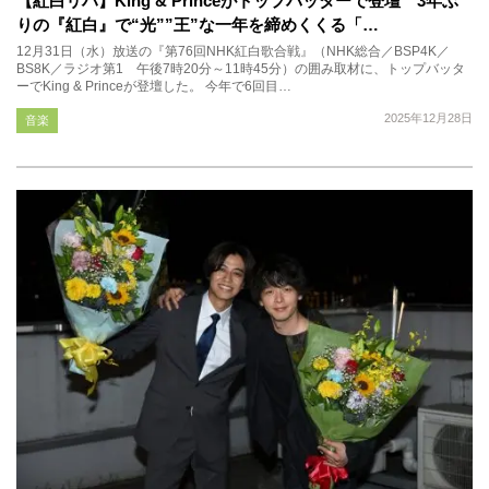
【紅白リハ】King & Princeがトップバッターで登壇 3年ぶ
りの『紅白』で“光””王”な一年を締めくくる「…
12月31日（水）放送の『第76回NHK紅白歌合戦』（NHK総合／BSP4K／
BS8K／ラジオ第1 午後7時20分～11時45分）の囲み取材に、トップバッタ
ーでKing & Princeが登壇した。 今年で6回目…
2025年12月28日
音楽