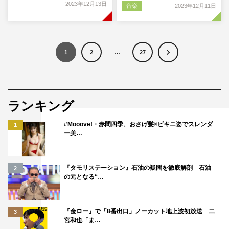
2023年12月13日
音楽
2023年12月11日
1
2
…
27
ランキング
#Mooove!・赤間四季、おさげ髪×ビキニ姿でスレンダ
1
ー美…
『タモリステーション』石油の疑問を徹底解剖 石油
2
の元となる“…
『金ロー』で「8番出口」ノーカット地上波初放送 二
3
宮和也「ま…