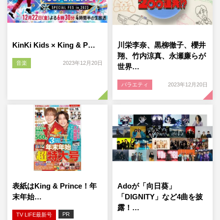
KinKi Kids × King & P…
川栄李奈、黒柳徹子、櫻井
翔、竹内涼真、永瀬廉らが
音楽
2023年12月20日
世界…
バラエティ
2023年12月20日
表紙はKing & Prince！年
Adoが「向日葵」
末年始…
「DIGNITY」など4曲を披
露！…
PR
TV LIFE最新号