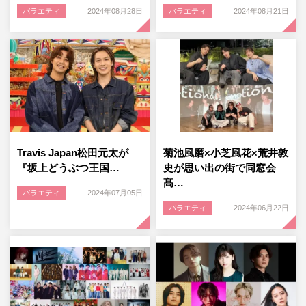
バラエティ
2024年08月28日
バラエティ
2024年08月21日
Travis Japan松田元太が
菊池風磨×小芝風花×荒井敦
『坂上どうぶつ王国…
史が思い出の街で同窓会
髙…
バラエティ
2024年07月05日
バラエティ
2024年06月22日