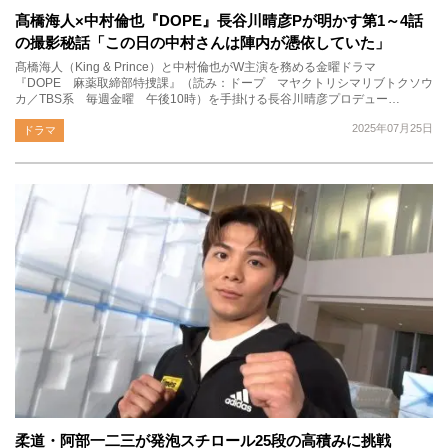
髙橋海人×中村倫也『DOPE』長谷川晴彦Pが明かす第1～4話
の撮影秘話「この日の中村さんは陣内が憑依していた」
髙橋海人（King & Prince）と中村倫也がW主演を務める金曜ドラマ
『DOPE 麻薬取締部特捜課』（読み：ドープ マヤクトリシマリブトクソウ
カ／TBS系 毎週金曜 午後10時）を手掛ける長谷川晴彦プロデュー…
2025年07月25日
ドラマ
柔道・阿部一二三が発泡スチロール25段の高積みに挑戦