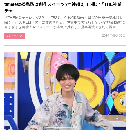
timelesz松島聡は創作スイーツで“神超え”に挑む『THE神業
チャ…
『THE神業チャレンジSP』（TBS系 午後6時30分～8時55分 ※一部地域を
除く）が10月1日（火）に放送される。 世界中で大流行している“神業動画”に
さまざまな芸能人やアスリートが本気で挑戦し、見事再現できたら賞金…
2024年09月30日
バラエティ