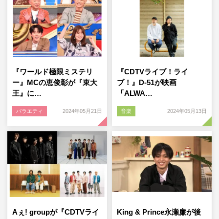
『ワールド極限ミステリ
『CDTVライブ！ライ
ー』MCの恵俊彰が『東大
ブ！』D-51が映画
王』に…
「ALWA…
バラエティ
2024年05月21日
音楽
2024年05月13日
Aぇ! groupが『CDTVライ
King & Prince永瀬廉が後