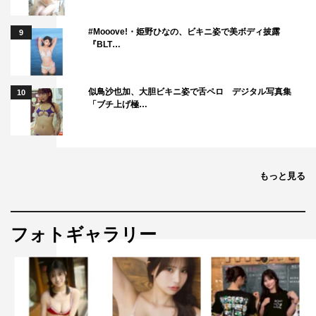
#Mooove!・姫野ひなの、ビキニ姿で美ボディ披露
9
『BLT…
似鳥沙也加、大胆ビキニ姿で舌ペロ デジタル写真集
10
「ブチ上げ極…
もっと見る
フォトギャラリー