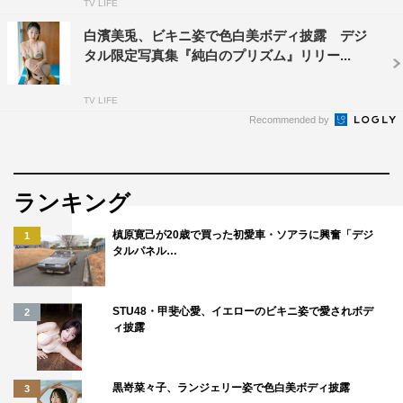
TV LIFE
白濱美兎、ビキニ姿で色白美ボディ披露 デジ
タル限定写真集『純白のプリズム』リリー...
TV LIFE
Recommended by
ランキング
槙原寛己が20歳で買った初愛車・ソアラに興奮「デジ
1
タルパネル…
STU48・甲斐心愛、イエローのビキニ姿で愛されボデ
2
ィ披露
黒嵜菜々子、ランジェリー姿で色白美ボディ披露
3