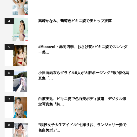
高崎かなみ、葡萄色ビキニ姿で美ヒップ披露
4
#Mooove!・赤間四季、おさげ髪×ビキニ姿でスレンダ
5
ー美…
小日向結衣らグラドル6人が大胆ポージング “股”特化写
6
真集「…
白濱美兎、ビキニ姿で色白美ボディ披露 デジタル限
7
定写真集『純…
“現役女子大生アイドル”七海りお、ランジェリー姿で
8
色白美ボデ…