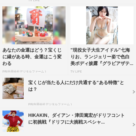
TV LIFE
あなたの金運はどう？宝くじ
”現役女子大生アイドル”七海
に縁がある時、金運はこう変
りお、ランジェリー姿で色白
わる
美ボディ披露『グラビアザテ...
PR(合同会社デジタルファーム )
TV LIFE
宝くじが当たる人にだけ共通する“ある特徴”と
は？
PR(合同会社デジタルファーム )
HIKAKIN、ダイアン・津田篤宏がドリフコント
に初挑戦『ドリフに大挑戦スペシャ...