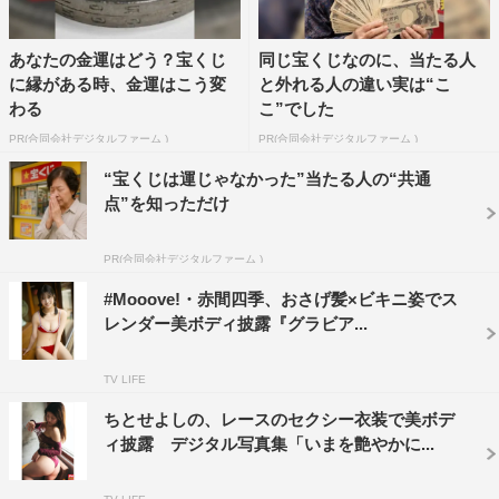
あなたの金運はどう？宝くじ
同じ宝くじなのに、当たる人
に縁がある時、金運はこう変
と外れる人の違い実は“こ
わる
こ”でした
PR(合同会社デジタルファーム )
PR(合同会社デジタルファーム )
“宝くじは運じゃなかった”当たる人の“共通
点”を知っただけ
PR(合同会社デジタルファーム )
#Mooove!・赤間四季、おさげ髪×ビキニ姿でス
レンダー美ボディ披露『グラビア...
TV LIFE
ちとせよしの、レースのセクシー衣装で美ボデ
ィ披露 デジタル写真集「いまを艶やかに...