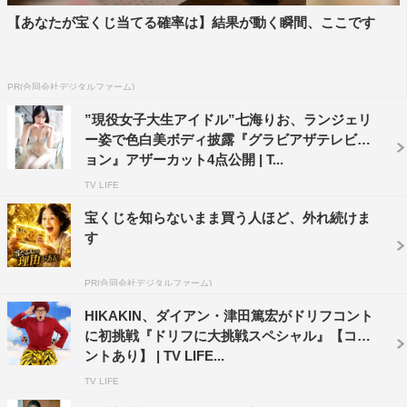
【あなたが宝くじ当てる確率は】結果が動く瞬間、ここです
PR(合同会社デジタルファーム)
”現役女子大生アイドル”七海りお、ランジェリ
ー姿で色白美ボディ披露『グラビアザテレビジ
ョン』アザーカット4点公開 | T...
TV LIFE
宝くじを知らないまま買う人ほど、外れ続けま
す
PR(合同会社デジタルファーム)
HIKAKIN、ダイアン・津田篤宏がドリフコント
に初挑戦『ドリフに大挑戦スペシャル』【コメ
ントあり】 | TV LIFE...
TV LIFE