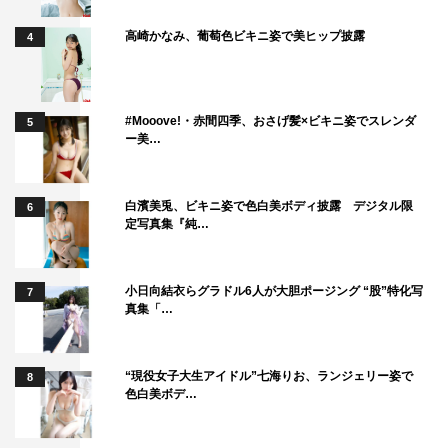
高崎かなみ、葡萄色ビキニ姿で美ヒップ披露
4
#Mooove!・赤間四季、おさげ髪×ビキニ姿でスレンダ
5
ー美…
白濱美兎、ビキニ姿で色白美ボディ披露 デジタル限
6
定写真集『純…
小日向結衣らグラドル6人が大胆ポージング “股”特化写
7
真集「…
“現役女子大生アイドル”七海りお、ランジェリー姿で
8
色白美ボデ…