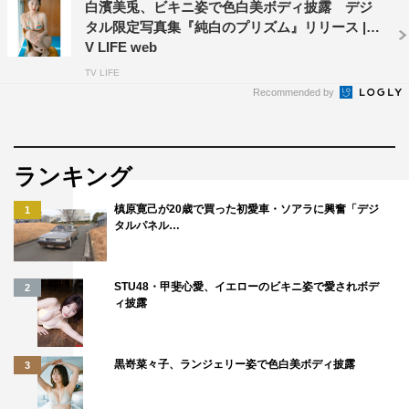
白濱美兎、ビキニ姿で色白美ボディ披露 デジ
タル限定写真集『純白のプリズム』リリース | T
V LIFE web
TV LIFE
Recommended by
ランキング
槙原寛己が20歳で買った初愛車・ソアラに興奮「デジ
1
タルパネル…
STU48・甲斐心愛、イエローのビキニ姿で愛されボデ
2
ィ披露
黒嵜菜々子、ランジェリー姿で色白美ボディ披露
3