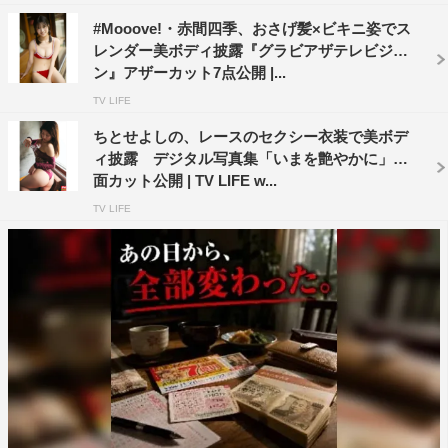
#Mooove!・赤間四季、おさげ髪×ビキニ姿でス
レンダー美ボディ披露『グラビアザテレビジョ
ン』アザーカット7点公開 |...
TV LIFE
ちとせよしの、レースのセクシー衣装で美ボデ
ィ披露 デジタル写真集「いまを艶やかに」誌
面カット公開 | TV LIFE w...
TV LIFE