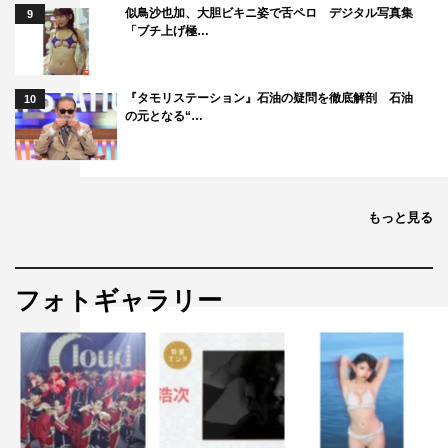
似鳥沙也加、大胆ビキニ姿で舌ペロ デジタル写真集
9
「ブチ上げ極…
『タモリステーション』石油の疑問を徹底解剖 石油
10
の元となる“…
もっと見る
フォトギャラリー