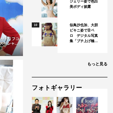
ジェリー姿で色白
美ボディ披露
似鳥沙也加、大胆
10
ビキニ姿で舌ペ
ロ デジタル写真
宏がドリフコ
集「ブチ上げ極…
ペシャ...
もっと見る
フォトギャラリー