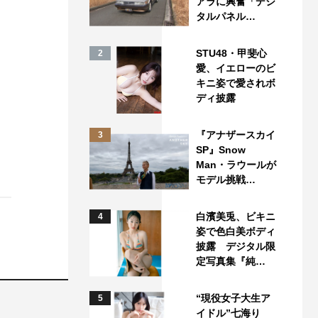
アラに興奮「デジ
タルパネル…
STU48・甲斐心
2
愛、イエローのビ
キニ姿で愛されボ
ディ披露
『アナザースカイ
3
SP』Snow
Man・ラウールが
モデル挑戦…
白濱美兎、ビキニ
4
姿で色白美ボディ
披露 デジタル限
定写真集『純…
“現役女子大生ア
5
イドル”七海り