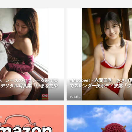
の、レースのセクシー衣装で美
#Mooove!・赤間四季、おさ
 デジタル写真集「いまを艶や
でスレンダー美ボディ披露『グラ
TV LIFE