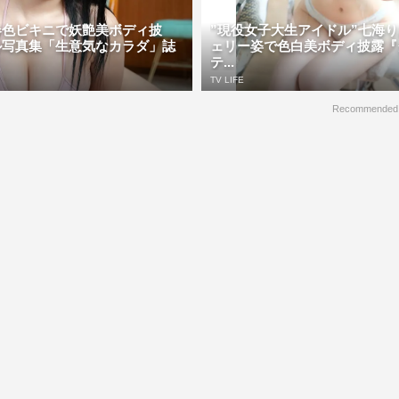
春色ビキニで妖艶美ボディ披
”現役女子大生アイドル”七海
ル写真集「生意気なカラダ」誌
ェリー姿で色白美ボディ披露『
テ...
TV LIFE
Recommended