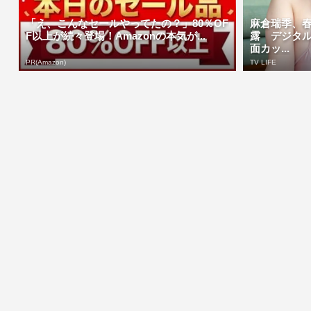
「え、こんなセールやってたの？」80％OF
麻倉瑞季、
F以上が続々登場！Amazonの本気が...
露 デジタ
面カッ...
PR(Amazon)
TV LIFE