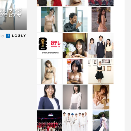
りお、ランジ
グラビアザ
 by