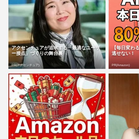
アクセンチュアが追求する「最適なユーザ
【毎日変わる
ー接点」づくりの舞台裏
逃せない！
PR(アクセンチュア)
PR(Amazon)