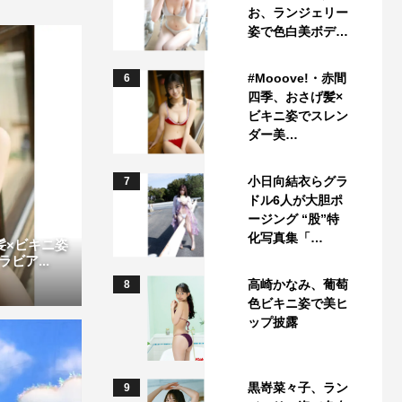
お、ランジェリー
姿で色白美ボデ…
#Mooove!・赤間
6
四季、おさげ髪×
ビキニ姿でスレン
ダー美…
小日向結衣らグラ
7
ドル6人が大胆ポ
ージング “股”特
化写真集「…
げ髪×ビキニ姿
ビア...
高崎かなみ、葡萄
8
色ビキニ姿で美ヒ
ップ披露
黒嵜菜々子、ラン
9