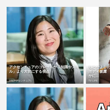
アクセンチュアのコンサルが「知識やスキ
ちとせよし
ル」より大切にする視点
ボディ披露
かに...
PR(アクセンチュア)
TV LIFE