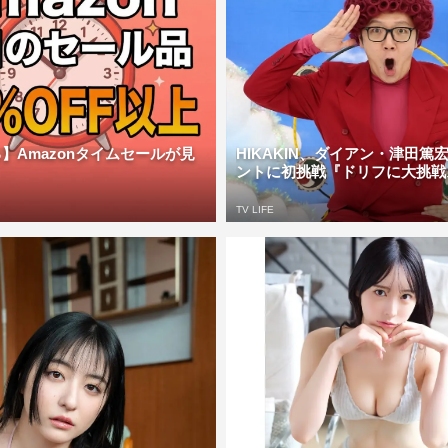
】Amazonタイムセールが見
HIKAKIN、ダイアン・津田篤
ントに初挑戦『ドリフに大挑戦ス
TV LIFE