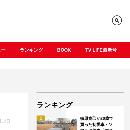
ュー
ランキング
BOOK
TV LIFE最新号
ランキング
槙原寛己が20歳で
1
月13日
買った初愛車・ソ