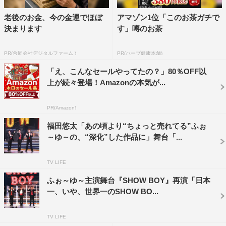
越岡：まだ収録中だから声がちっちゃくなっちゃうよね！
老後のお金、今の金運でほぼ
アマゾン1位「このお茶ガチで
決まります
す」噂のお茶
福田：僕たち盛り上がりすぎちゃって、収録してすぐにそ
のままお話ししています。
PR(合同会社デジタルファーム )
PR(ハーブ健康本舗)
松崎：マイク取ってすぐだから！
「え、こんなセールやってたの？」80％OFF以
上が続々登場！Amazonの本気が...
中川：バッチリだったもんね！
PR(Amazon)
辰巳：しょこたん（中川）、歌う直前、マイク取れて危な
福田悠太「あの頃より“ちょっと売れてる”ふぉ
かったね。
～ゆ～の、“深化”した作品に」舞台「...
中川：失敗できないと思って、サッサッサッとマイクを衣
TV LIFE
装に戻しました！ バレてない！
ふぉ～ゆ～主演舞台『SHOW BOY』再演「日本
辰巳：完璧だったね！
一、いや、世界一のSHOW BO...
松崎：いつ見られるの？
TV LIFE