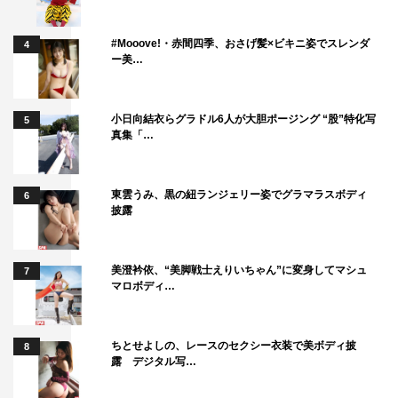
#Mooove!・赤間四季、おさげ髪×ビキニ姿でスレンダ
4
ー美…
小日向結衣らグラドル6人が大胆ポージング “股”特化写
5
ふぉ～ゆ～
中川翔子
井上芳雄
真集「…
東雲うみ、黒の紐ランジェリー姿でグラマラスボディ
6
披露
美澄衿依、“美脚戦士えりいちゃん”に変身してマシュ
7
マロボディ…
ちとせよしの、レースのセクシー衣装で美ボディ披
8
露 デジタル写…