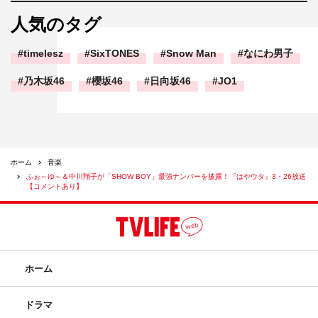
人気のタグ
timelesz
SixTONES
Snow Man
なにわ男子
乃木坂46
櫻坂46
日向坂46
JO1
ホーム
音楽
ふぉ～ゆ～＆中川翔子が「SHOW BOY」最強ナンバーを披露！『はやウタ』3・26放送
【コメントあり】
ホーム
ドラマ