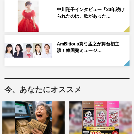
田俊輔）を披露。5人は舞台衣装に身をまとい、パフォー
中川翔子インタビュー「20年続け
マンスを披露。MCの井上は「皆さんのショーアップされ
られたのは、歌があった…
たパフォーマンス、感動して楽しく見ちゃいました！」と
大絶賛した。収録を終えた5人のコメントは下記に掲載。
コメント
AmBitious真弓孟之が舞台初主
演！韓国発ミュージ…
福田：みんな、『はやウタ』の収録してきたよ！
越岡：してきたぜ！
5人：イェーイ！
今、あなたにオススメ
中川：楽しかった！
福田：3月27日、朝の4時15分（3月26日 深夜4時15分）
から！
辰巳：『はやウタ』、出演しましたね！