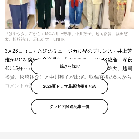
『はやウタ』左から）MCの井上芳雄、中川翔子、越岡裕貴、福田悠
太、松崎祐介、辰巳雄大 ©NHK
3月26日（日）放送のミュージカル界のプリンス・井上芳
雄がMCを務める音楽番組『はやウタ』（NHK総合 深夜
続きを読む
4時15分～）に、ふぉ～ゆ～（福田悠太、辰巳雄大、越岡
裕貴、松崎祐介）と中川翔子が出演。収録直後の5人から
コメントが到着した。
2026夏ドラマ最新情報まとめ
演歌・歌謡曲の最新曲から、近年大きな注目を集めるミュ
グラビア関連記事一覧
ージカル俳優の舞台名曲まで、多彩なジャンルの実力派歌
手を迎える『はやウタ』。今回は、7月1日（土）より東
京・シアタークリエで「SHOW BOY」を上演する、ふぉ
～ゆ～と中川翔子が出演する。