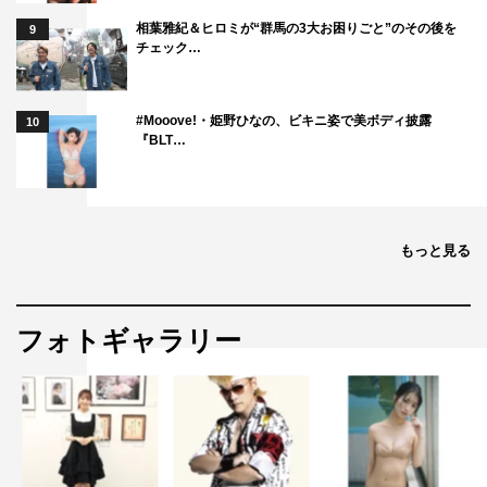
相葉雅紀＆ヒロミが“群馬の3大お困りごと”のその後を
9
チェック…
#Mooove!・姫野ひなの、ビキニ姿で美ボディ披露
10
『BLT…
もっと見る
フォトギャラリー