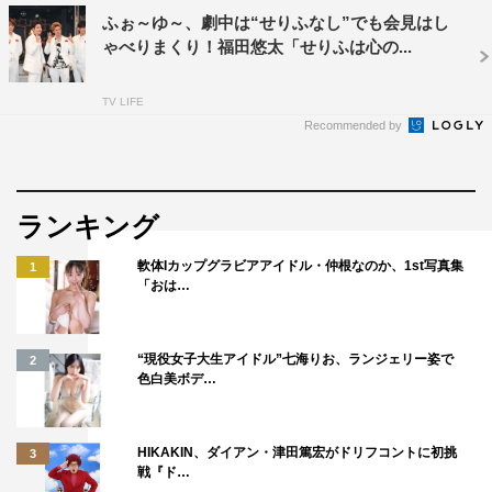
ふぉ～ゆ～、劇中は“せりふなし”でも会見はし
作品情報
ゃべりまくり！福田悠太「せりふは心の...
「SHOW BOY」
TV LIFE
2023年7月1日（土）～21日（金）東京・日比谷シアター
Recommended by
クリエ
2023年7月28日（金）～30日（日）大阪・新歌舞伎座
2023年8月12日（土）愛知・愛知県芸術劇場 大ホール
ランキング
脚本：登米裕一
軟体Iカップグラビアアイドル・仲根なのか、1st写真集
1
「おは…
原案・演出：ウォーリー木下
主演：ふぉ～ゆ～（福田悠太、辰巳雄大、越岡裕貴、松崎
“現役女子大生アイドル”七海りお、ランジェリー姿で
2
祐介）
色白美ボデ…
出演：高田翔、高嶋菜七、小松利昌、大廣アンナ、森田み
なも
HIKAKIN、ダイアン・津田篤宏がドリフコントに初挑
3
瀬下尚人、中川翔子
戦『ド…