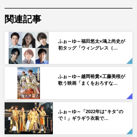
「SHOW BOY」は、2019年にシアタークリエでのふぉ～
関連記事
ゆ～公演としては最大スケールとなる17人の多彩なキャス
トにより上演された、セクシーでショッキング、マジック
あり、歌とダンスと奇跡のたくさん詰まったオリジナルダ
ふぉ～ゆ～福田悠太×鴻上尚史が
ンス劇。
初タッグ「ウィングレス（…
豪華客船を舞台に、ふぉ～ゆ～4人それぞれを軸にしたス
トーリーがオムニバス的に展開し、最後に全てが収束して
いくストーリーで、ふぉ～ゆ～の演技、歌、ダンスが評判
ふぉ～ゆ～越岡裕貴×工藤美桜が
となった。2021年には中川、高田翔らが加入し再演。さ
歌う映画「まくをおろすな…
らに、新キャスト小松利昌を迎え、待望の3演目が開幕を
控えている。
ふぉ～ゆ～「2022年は“キタ”の
今回は「SHOW BOY」の中から、珠玉のダンスナンバー
で！」ギラギラ衣装で…
として人気の「There’s No Business Like Show
Business」（作詞：ウォーリー木下／和田俊輔 作曲：和