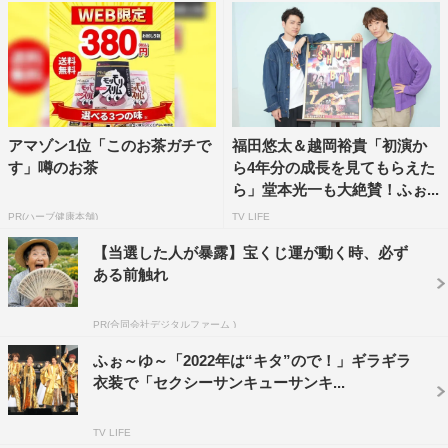
辰巳：3月27日！
中川：早起きしないと！
辰巳：リアルタイムで見られない方も見られる方法
（NHKプラス）がありますからチェックしてみてくださ
アマゾン1位「このお茶ガチで
福田悠太＆越岡裕貴「初演か
い！「SHOW BOY」の良さが出たんじゃない？
す」噂のお茶
ら4年分の成長を見てもらえた
ら」堂本光一も大絶賛！ふぉ...
中川：きっとみんな泣いちゃうんじゃない？
PR(ハーブ健康本舗)
TV LIFE
福田：ぜひ皆さんご覧ください！
【当選した人が暴露】宝くじ運が動く時、必ず
ある前触れ
番組情報
PR(合同会社デジタルファーム )
『はやウタ』
ふぉ～ゆ～「2022年は“キタ”ので！」ギラギラ
NHK総合
衣装で「セクシーサンキューサンキ...
2023年3月26日（日）深夜4時15分～
TV LIFE
©NHK